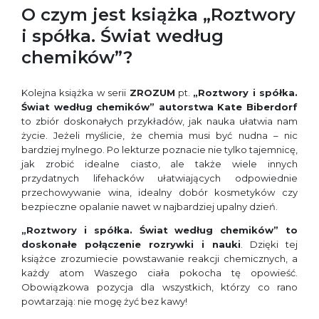
O czym jest książka „Roztwory
i spółka. Świat według
chemików”?
Kolejna książka w serii
ZROZUM
pt.
„Roztwory i spółka.
Świat według chemików” autorstwa Kate Biberdorf
to zbiór doskonałych przykładów, jak nauka ułatwia nam
życie. Jeżeli myślicie, że chemia musi być nudna – nic
bardziej mylnego. Po lekturze poznacie nie tylko tajemnicę,
jak zrobić idealne ciasto, ale także wiele innych
przydatnych lifehacków ułatwiających odpowiednie
przechowywanie wina, idealny dobór kosmetyków czy
bezpieczne opalanie nawet w najbardziej upalny dzień.
„Roztwory i spółka. Świat według chemików” to
doskonałe połączenie rozrywki i nauki
. Dzięki tej
książce zrozumiecie powstawanie reakcji chemicznych, a
każdy atom Waszego ciała pokocha tę opowieść.
Obowiązkowa pozycja dla wszystkich, którzy co rano
powtarzają: nie mogę żyć bez kawy!