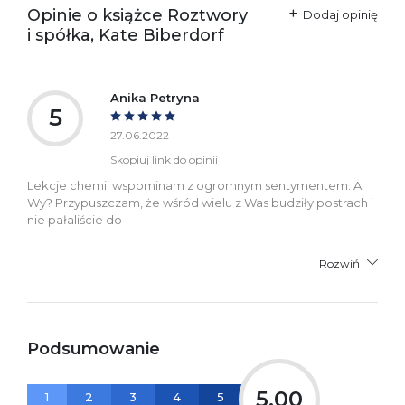
Opinie o książce Roztwory
Polska
Dodaj opinię
kontakt@wydajenamsie.pl
i spółka, Kate Biberdorf
+48 61 623 38 38
Ostrzeżenia oraz
Załącznik PDF
informacje dotyczące
Anika Petryna
bezpieczeństwa:
5
27.06.2022
Skopiuj link do opinii
Lekcje chemii wspominam z ogromnym sentymentem. A
Wy? Przypuszczam, że wśród wielu z Was budziły postrach i
nie pałaliście do
Rozwiń
Podsumowanie
5,00
1
2
3
4
5