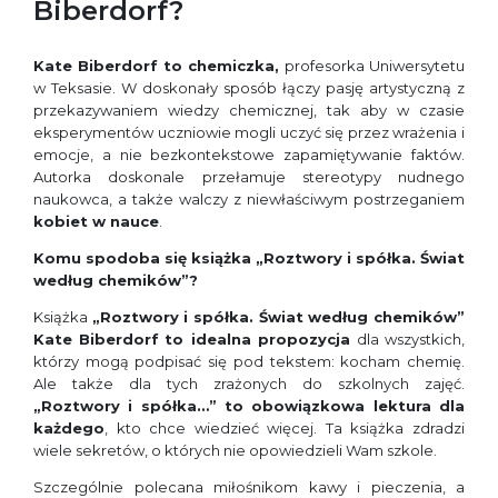
Biberdorf?
Kate Biberdorf to chemiczka,
profesorka Uniwersytetu
w Teksasie. W doskonały sposób łączy pasję artystyczną z
przekazywaniem wiedzy chemicznej, tak aby w czasie
eksperymentów uczniowie mogli uczyć się przez wrażenia i
emocje, a nie bezkontekstowe zapamiętywanie faktów.
Autorka doskonale przełamuje stereotypy nudnego
naukowca, a także walczy z niewłaściwym postrzeganiem
kobiet w nauce
.
Komu spodoba się książka „Roztwory i spółka. Świat
według chemików”?
Książka
„Roztwory i spółka. Świat według chemików”
Kate Biberdorf
to idealna propozycja
dla wszystkich,
którzy mogą podpisać się pod tekstem: kocham chemię.
Ale także dla tych zrażonych do szkolnych zajęć.
„Roztwory i spółka…” to obowiązkowa lektura dla
każdego
, kto chce wiedzieć więcej. Ta książka zdradzi
wiele sekretów, o których nie opowiedzieli Wam szkole.
Szczególnie polecana miłośnikom kawy i pieczenia, a