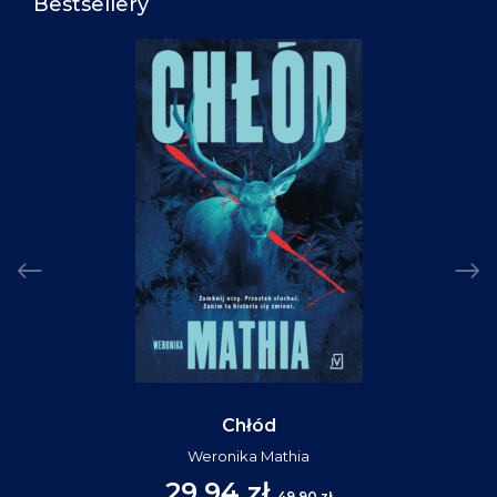
Bestsellery
Chłód
Weronika Mathia
29,94 zł
49,90 zł