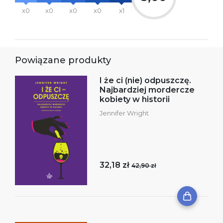
x0
x0
x0
x0
x1
Powiązane produkty
I że ci (nie) odpuszczę.
Najbardziej mordercze
kobiety w historii
Jennifer Wright
32,18 zł
42,90 zł