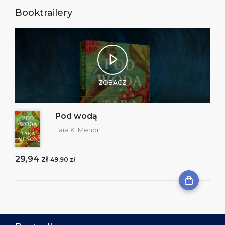
Booktrailery
ZOBACZ
Pod wodą
Tara K. Menon
29,94 zł
49,90 zł