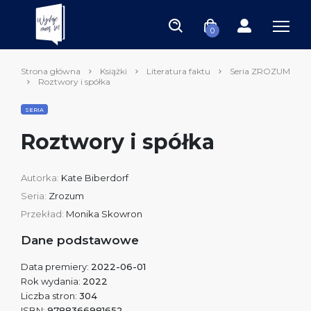
0
Strona główna
Książki
Literatura faktu
Seria ZROZUM
Roztwory i spółka
SERIA
Roztwory i spółka
Autorka:
Kate Biberdorf
Seria:
Zrozum
Przekład:
Monika Skowron
Dane podstawowe
Data premiery:
2022-06-01
Rok wydania:
2022
Liczba stron:
304
ISBN:
9788366981652