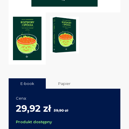
E-book
Papier
Cena:
29,92 zł
39,90 zł
Produkt dostępny