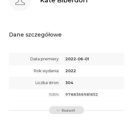
Kate Biberdorf
Dane szczegółowe
Data premiery:
2022-06-01
Rok wydania:
2022
Liczba stron:
304
ISBN:
9788366981652
SKU:
E800222
Rozwiń
Producent / Osoby
Wydawnictwo Poznańskie
odpowiedzialne za
Sp. z o.o.
zgodność produktu z
ul. Fredry 8
przepisami:
61-701 Poznań