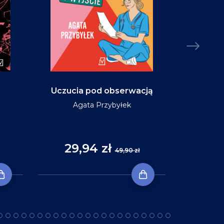
Uczucia pod obserwacją
Niebo w ko
Agata Przybyłek
29,94 zł
35
49,90 zł