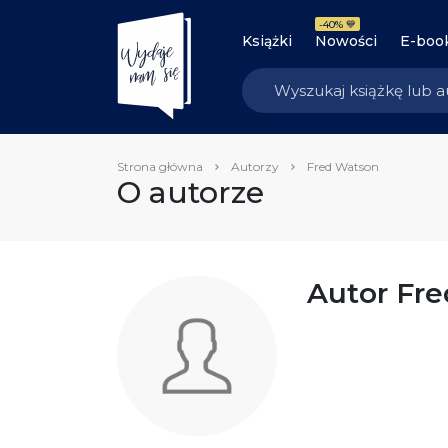
-40% 💙
Książki
Nowości
E-boo
Strona główna
Autorzy
Fred Watson
O autorze
Autor Fr