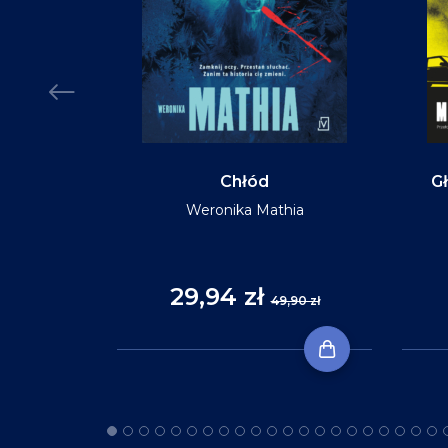
MIĘKKA
Chłód
Gł
Weronika Mathia
Reid
29,94 zł
,90 zł
49,90 zł