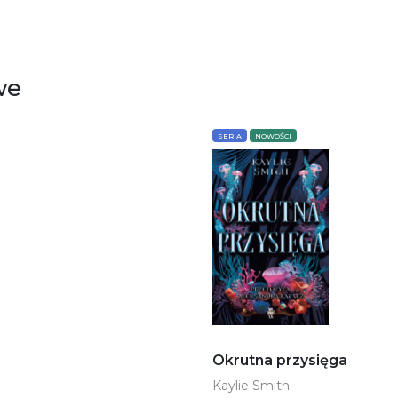
we
SERIA
NOWOŚCI
Okrutna przysięga
Kaylie Smith