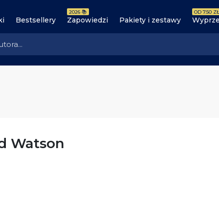
2026 📚
OD 7.50 ZŁ
ki
Bestsellery
Zapowiedzi
Pakiety i zestawy
Wyprze
ed Watson