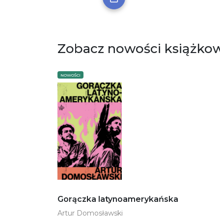
Zobacz nowości książko
NOWOŚCI
Gorączka latynoamerykańska
Artur Domosławski