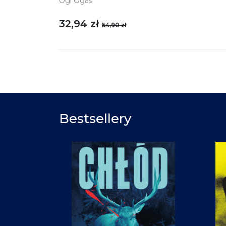
Ogi Ogas
32,94 zł
54,90 zł
Bestsellery