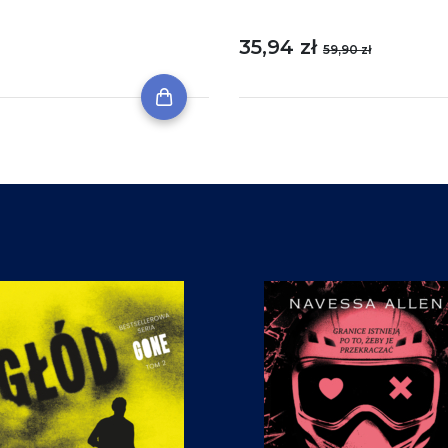
35,94 zł
59,90 zł