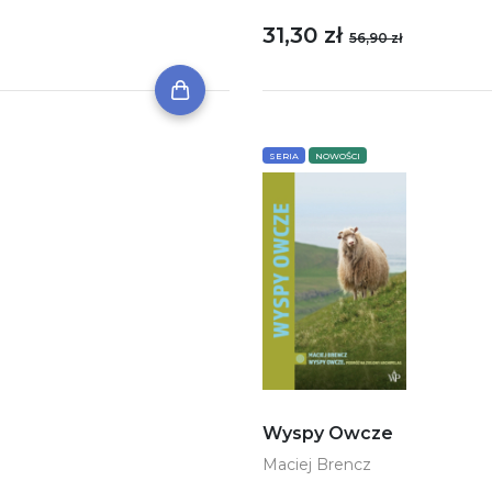
31,30 zł
56,90 zł
SERIA
NOWOŚCI
Wyspy Owcze
Maciej Brencz