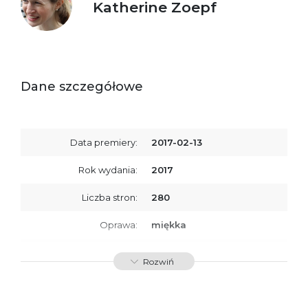
Katherine Zoepf
Dane szczegółowe
Data premiery:
2017-02-13
Rok wydania:
2017
Liczba stron:
280
Oprawa:
miękka
ISBN
9788379766185
Rozwiń
SKU:
K732781
Producent / Osoby
Wydawnictwo Poznańskie