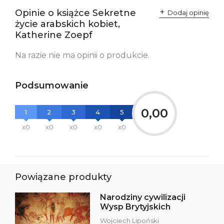
odpowiedzialne za
Sp. z o.o.
Opinie o książce Sekretne
Dodaj opinię
zgodność produktu z
ul. Fredry 8
życie arabskich kobiet,
przepisami:
61-701 Poznań
Polska
Katherine Zoepf
kontakt@wydajenamsie.pl
+48 61 623 38 38
Na razie nie ma opinii o produkcie.
Ostrzeżenia oraz
Załącznik PDF
informacje dotyczące
bezpieczeństwa:
Podsumowanie
0,00
1
2
3
4
5
x0
x0
x0
x0
x0
Powiązane produkty
Narodziny cywilizacji
Wysp Brytyjskich
Wojciech Lipoński