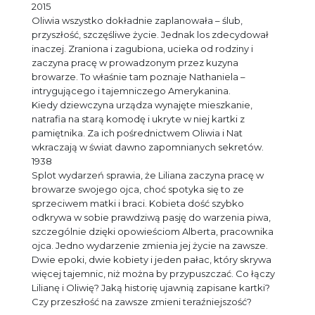
2015
Oliwia wszystko dokładnie zaplanowała – ślub,
przyszłość, szczęśliwe życie. Jednak los zdecydował
inaczej. Zraniona i zagubiona, ucieka od rodziny i
zaczyna pracę w prowadzonym przez kuzyna
browarze. To właśnie tam poznaje Nathaniela –
intrygującego i tajemniczego Amerykanina.
Kiedy dziewczyna urządza wynajęte mieszkanie,
natrafia na starą komodę i ukryte w niej kartki z
pamiętnika. Za ich pośrednictwem Oliwia i Nat
wkraczają w świat dawno zapomnianych sekretów.
1938
Splot wydarzeń sprawia, że Liliana zaczyna pracę w
browarze swojego ojca, choć spotyka się to ze
sprzeciwem matki i braci. Kobieta dość szybko
odkrywa w sobie prawdziwą pasję do warzenia piwa,
szczególnie dzięki opowieściom Alberta, pracownika
ojca. Jedno wydarzenie zmienia jej życie na zawsze.
Dwie epoki, dwie kobiety i jeden pałac, który skrywa
więcej tajemnic, niż można by przypuszczać. Co łączy
Lilianę i Oliwię? Jaką historię ujawnią zapisane kartki?
Czy przeszłość na zawsze zmieni teraźniejszość?