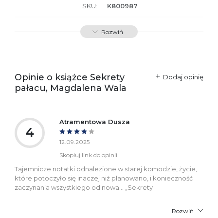
SKU:
K800987
Producent / Osoby
Wydawnictwo Poznańskie
Rozwiń
odpowiedzialne za
Sp. z o.o.
zgodność produktu z
ul. Fredry 8
przepisami:
61-701 Poznań
Polska
kontakt@wydajenamsie.pl
+48 61 623 38 38
Opinie o książce Sekrety
Dodaj opinię
pałacu, Magdalena Wala
Ostrzeżenia oraz
Załącznik PDF
informacje dotyczące
bezpieczeństwa:
Atramentowa Dusza
4
12.09.2025
Skopiuj link do opinii
Tajemnicze notatki odnalezione w starej komodzie, życie,
które potoczyło się inaczej niż planowano, i konieczność
zaczynania wszystkiego od nowa… „Sekrety
Rozwiń