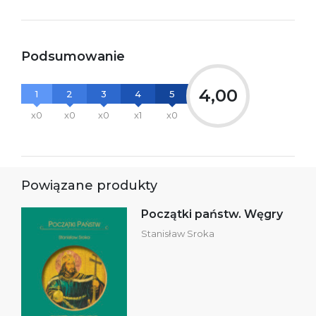
Podsumowanie
4,00
1
2
3
4
5
x0
x0
x0
x1
x0
Powiązane produkty
Początki państw. Węgry
Stanisław Sroka