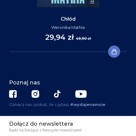
Chłód
Weronika Mathia
29,94 zł
49,90 zł
Poznaj nas
Oznacz nas i pokaż, że czytasz
#wydajenamsie
Dołącz do newslettera
Bądź na bieżąco z Naszymi nowościami!