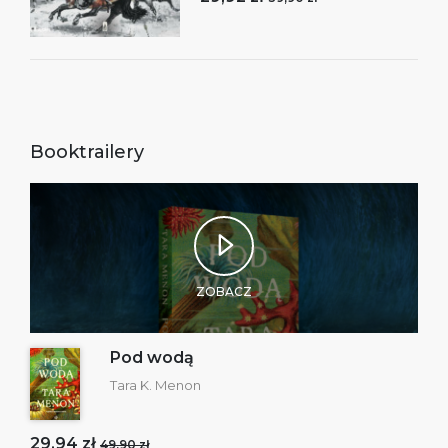
Booktrailery
ZOBACZ
Pod wodą
Tara K. Menon
29,94 zł
49,90 zł