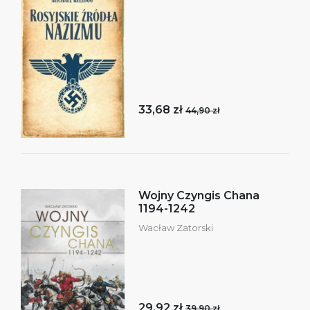
33,68 zł
44,90 zł
Wojny Czyngis Chana
1194-1242
Wacław Zatorski
29,92 zł
39,90 zł