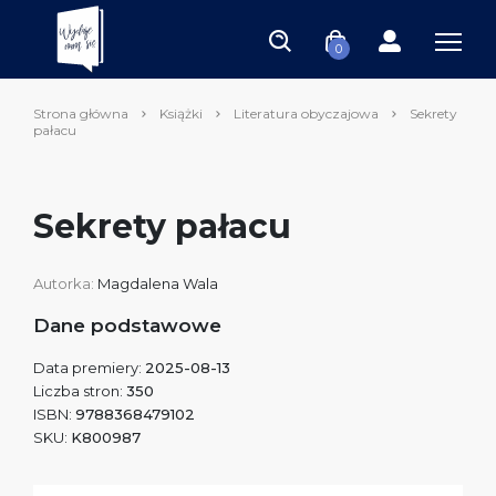
0
Strona główna
Książki
Literatura obyczajowa
Sekrety
pałacu
Sekrety pałacu
Autorka:
Magdalena Wala
Dane podstawowe
Data premiery:
2025-08-13
Liczba stron:
350
ISBN:
9788368479102
SKU:
K800987