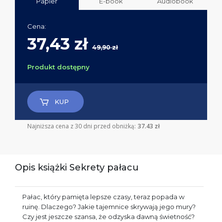
Papier
E-book
Audiobook
Cena:
37,43 zł
49,90 zł
Produkt dostępny
KUP
Najniższa cena z 30 dni przed obniżką:
37.43 zł
Opis książki Sekrety pałacu
Pałac, który pamięta lepsze czasy, teraz popada w
ruinę. Dlaczego? Jakie tajemnice skrywają jego mury?
Czy jest jeszcze szansa, że odzyska dawną świetność?