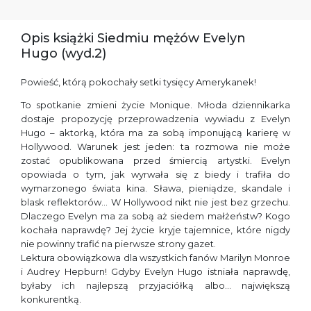
Opis książki Siedmiu mężów Evelyn
Hugo (wyd.2)
Powieść, którą pokochały setki tysięcy Amerykanek!
To spotkanie zmieni życie Monique. Młoda dziennikarka
dostaje propozycję przeprowadzenia wywiadu z Evelyn
Hugo – aktorką, która ma za sobą imponującą karierę w
Hollywood. Warunek jest jeden: ta rozmowa nie może
zostać opublikowana przed śmiercią artystki. Evelyn
opowiada o tym, jak wyrwała się z biedy i trafiła do
wymarzonego świata kina. Sława, pieniądze, skandale i
blask reflektorów… W Hollywood nikt nie jest bez grzechu.
Dlaczego Evelyn ma za sobą aż siedem małżeństw? Kogo
kochała naprawdę? Jej życie kryje tajemnice, które nigdy
nie powinny trafić na pierwsze strony gazet.
Lektura obowiązkowa dla wszystkich fanów Marilyn Monroe
i Audrey Hepburn! Gdyby Evelyn Hugo istniała naprawdę,
byłaby ich najlepszą przyjaciółką albo… największą
konkurentką.