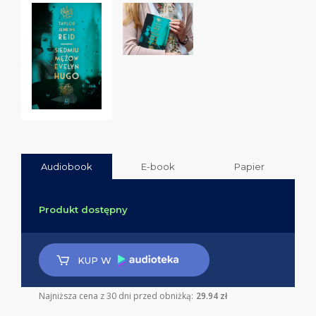
Audiobook
E-book
Papier
Produkt dostępny
KUP W
Najniższa cena z 30 dni przed obniżką:
29.94 zł