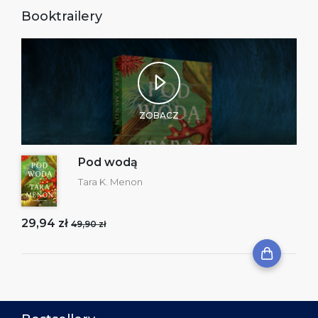
Booktrailery
ZOBACZ
Pod wodą
Tara K. Menon
29,94 zł
49,90 zł