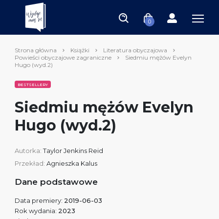
0
Strona główna
Książki
Literatura obyczajowa
Powieści obyczajowe zagraniczne
Siedmiu mężów Evelyn
Hugo (wyd.2)
BESTSELLERY
Siedmiu mężów Evelyn
Hugo (wyd.2)
Autorka:
Taylor Jenkins Reid
Przekład:
Agnieszka Kalus
Dane podstawowe
Data premiery:
2019-06-03
Rok wydania:
2023