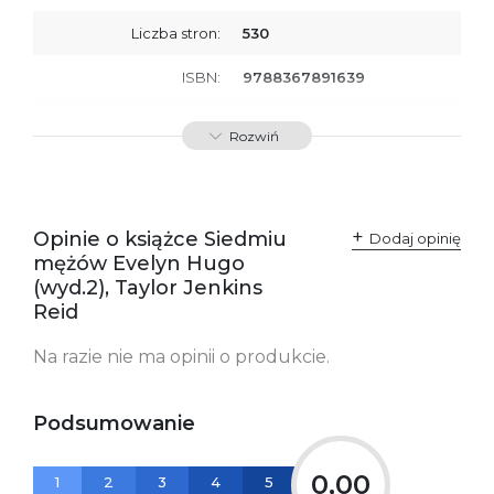
Liczba stron:
530
ISBN:
9788367891639
Producent / Osoby
Wydawnictwo Poznańskie
Rozwiń
odpowiedzialne za
Sp. z o.o.
zgodność produktu z
ul. Fredry 8
przepisami:
61-701 Poznań
Polska
kontakt@wydajenamsie.pl
+48 61 623 38 38
Opinie o książce Siedmiu
Dodaj opinię
mężów Evelyn Hugo
Ostrzeżenia oraz
Załącznik PDF
(wyd.2), Taylor Jenkins
informacje dotyczące
bezpieczeństwa:
Reid
Na razie nie ma opinii o produkcie.
Podsumowanie
0,00
1
2
3
4
5