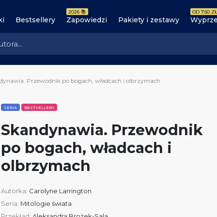
2026 📚
OD 7.50 ZŁ
ki
Bestsellery
Zapowiedzi
Pakiety i zestawy
Wyprze
dynawia. Przewodnik po bogach, władcach i olbrzymach
SERIA
BESTSELLERY
Skandynawia. Przewodnik
po bogach, władcach i
olbrzymach
Autorka:
Carolyne Larrington
Seria:
Mitologie świata
Przekład:
Aleksandra Brożek-Sala