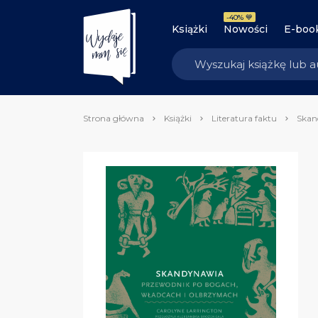
-40% 💙
Książki
Nowości
E-boo
Strona główna
Książki
Literatura faktu
Skan