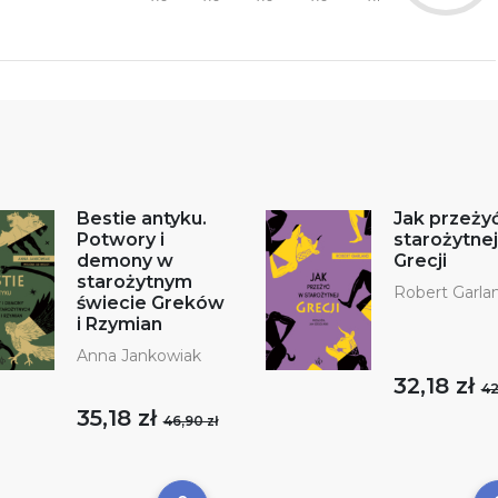
Bestie antyku.
Jak przeży
Potwory i
starożytnej
demony w
Grecji
starożytnym
Robert Garla
świecie Greków
i Rzymian
Anna Jankowiak
32,18 zł
42
35,18 zł
46,90 zł