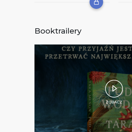
Booktrailery
ZOBACZ