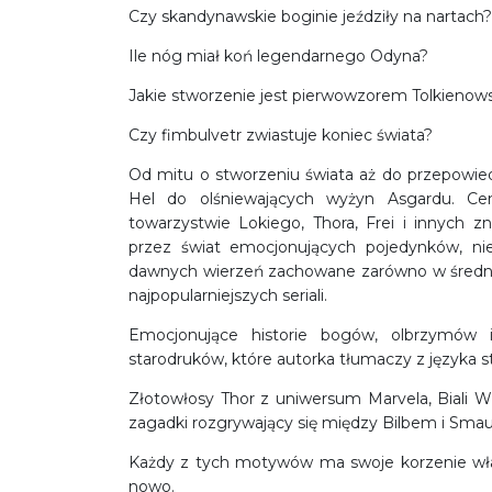
Czy skandynawskie boginie jeździły na nartach?
Ile nóg miał koń legendarnego Odyna?
Jakie stworzenie jest pierwowzorem Tolkieno
Czy fimbulvetr zwiastuje koniec świata?
Od mitu o stworzeniu świata aż do przepowie
Hel do olśniewających wyżyn Asgardu. Cen
towarzystwie Lokiego, Thora, Frei i innych
przez świat emocjonujących pojedynków, ni
dawnych wierzeń zachowane zarówno w średnio
najpopularniejszych seriali.
Emocjonujące historie bogów, olbrzymów i
starodruków, które autorka tłumaczy z języka s
Złotowłosy Thor z uniwersum Marvela, Biali 
zagadki rozgrywający się między Bilbem i Smau
Każdy z tych motywów ma swoje korzenie właśni
nowo.