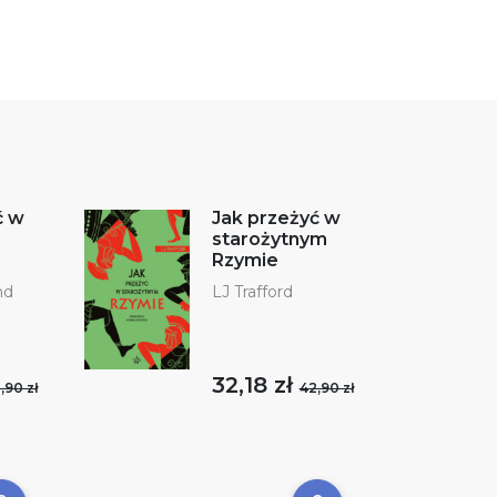
ć w
Jak przeżyć w
starożytnym
Rzymie
nd
LJ Trafford
32,18 zł
,90 zł
42,90 zł