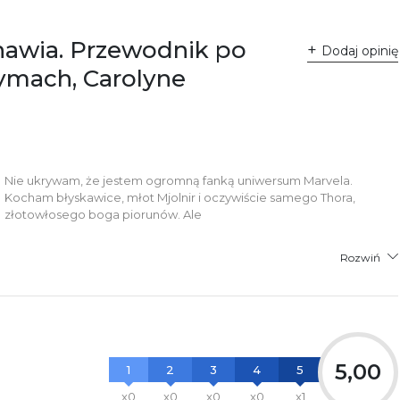
nawia. Przewodnik po
Dodaj opinię
zymach, Carolyne
Nie ukrywam, że jestem ogromną fanką uniwersum Marvela.
Kocham błyskawice, młot Mjolnir i oczywiście samego Thora,
złotowłosego boga piorunów. Ale
Rozwiń
5,00
1
2
3
4
5
x0
x0
x0
x0
x1