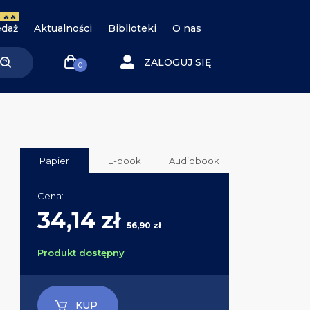
 🔥🔥
daż
Aktualności
Biblioteki
O nas
ZALOGUJ SIĘ
0
Papier
E-book
Audiobook
Cena:
34,14 zł
56,90 zł
Produkt dostępny
KUP