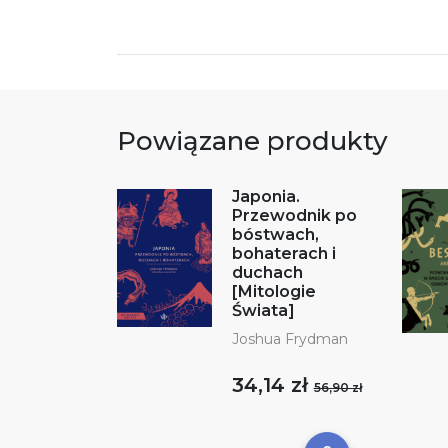
Powiązane produkty
Japonia.
Przewodnik po
bóstwach,
bohaterach i
duchach
[Mitologie
Świata]
Joshua Frydman
34,14 zł
56,90 zł