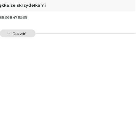
ękka ze skrzydełkami
88368479539
00950
Rozwiń
dawnictwo Poznańskie Sp. z o.o.
 Fredry 8
-701 Poznań
lska
ntakt@wydajenamsie.pl
8 61 623 38 38
łącznik PDF