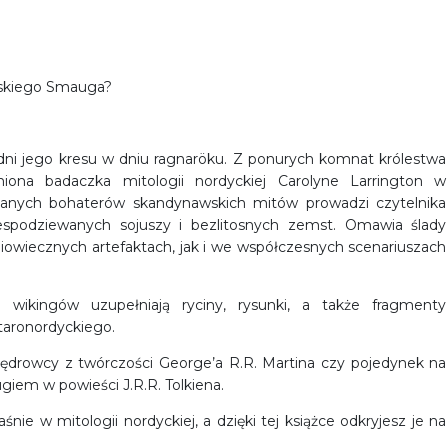
wskiego Smauga?
dni jego kresu w dniu ragnaröku. Z ponurych komnat królestwa
iona badaczka mitologii nordyckiej Carolyne Larrington w
 znanych bohaterów skandynawskich mitów prowadzi czytelnika
espodziewanych sojuszy i bezlitosnych zemst. Omawia ślady
wiecznych artefaktach, jak i we współczesnych scenariuszach
 wikingów uzupełniają ryciny, rysunki, a także fragmenty
taronordyckiego.
Wędrowcy z twórczości George’a R.R. Martina czy pojedynek na
giem w powieści J.R.R. Tolkiena.
e w mitologii nordyckiej, a dzięki tej książce odkryjesz je na