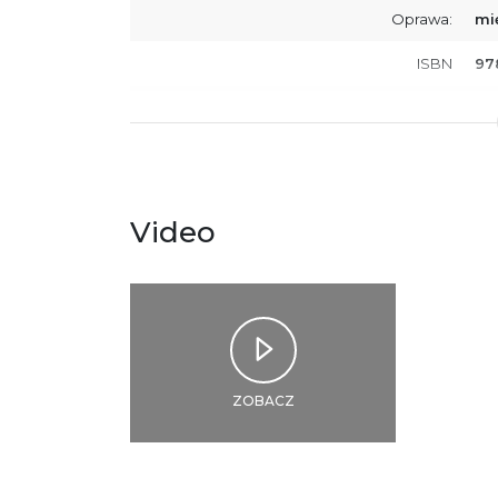
Oprawa:
mi
ISBN
97
SKU:
K8
Producent / Osoby odpowiedzialne za
Wy
zgodność produktu z przepisami:
ul.
61
Po
Video
ko
+4
Ostrzeżenia oraz informacje dotyczące
Za
bezpieczeństwa:
ZOBACZ