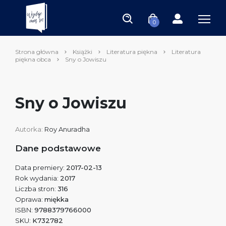
0
Strona główna
Książki
Literatura piękna
Literatura
piękna obca
Sny o Jowiszu
Sny o Jowiszu
Autorka:
Roy Anuradha
Dane podstawowe
Data premiery:
2017-02-13
Rok wydania:
2017
Liczba stron:
316
Oprawa:
miękka
ISBN:
9788379766000
SKU:
K732782