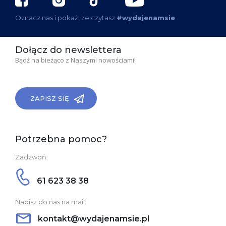
Oznacz nas i pokaż, że czytasz
#wydajenamsie
Dołącz do newslettera
Bądź na bieżąco z Naszymi nowościami!
ZAPISZ SIĘ
Potrzebna pomoc?
Zadzwoń:
61 623 38 38
Napisz do nas na mail:
kontakt@wydajenamsie.pl