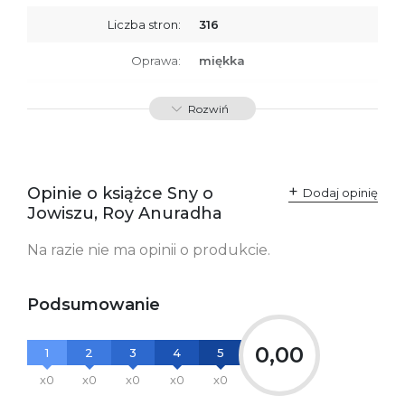
Liczba stron:
316
Oprawa:
miękka
ISBN
9788379766000
Rozwiń
SKU:
K732782
Producent / Osoby
Wydawnictwo Poznańskie
odpowiedzialne za
Sp. z o.o.
Opinie o książce Sny o
Dodaj opinię
zgodność produktu z
ul. Fredry 8
Jowiszu, Roy Anuradha
przepisami:
61-701 Poznań
Polska
kontakt@wydajenamsie.pl
Na razie nie ma opinii o produkcie.
+48 61 623 38 38
Ostrzeżenia oraz
Załącznik PDF
Podsumowanie
informacje dotyczące
bezpieczeństwa:
0,00
1
2
3
4
5
x0
x0
x0
x0
x0