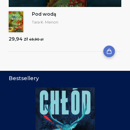
Pod wodą
Tara K. Menon
29,94 zł
49,90 zł
Bestsellery