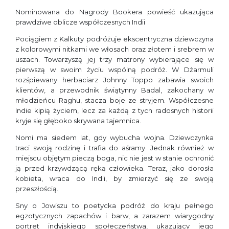
Nominowana do Nagrody Bookera powieść ukazująca
prawdziwe oblicze współczesnych Indii
Pociągiem z Kalkuty podróżuje ekscentryczna dziewczyna
z kolorowymi nitkami we włosach oraz złotem i srebrem w
uszach. Towarzyszą jej trzy matrony wybierające się w
pierwszą w swoim życiu wspólną podróż. W Dżarmuli
rozśpiewany herbaciarz Johnny Toppo zabawia swoich
klientów, a przewodnik świątynny Badal, zakochany w
młodzieńcu Raghu, stacza boje ze stryjem. Współczesne
Indie kipią życiem, lecz za każdą z tych radosnych historii
kryje się głęboko skrywana tajemnica.
Nomi ma siedem lat, gdy wybucha wojna. Dziewczynka
traci swoją rodzinę i trafia do aśramy. Jednak również w
miejscu objętym pieczą boga, nic nie jest w stanie ochronić
ją przed krzywdzącą ręką człowieka. Teraz, jako dorosła
kobieta, wraca do Indii, by zmierzyć się ze swoją
przeszłością.
Sny o Jowiszu to poetycka podróż do kraju pełnego
egzotycznych zapachów i barw, a zarazem wiarygodny
portret indyjskiego społeczeństwa, ukazujący jego