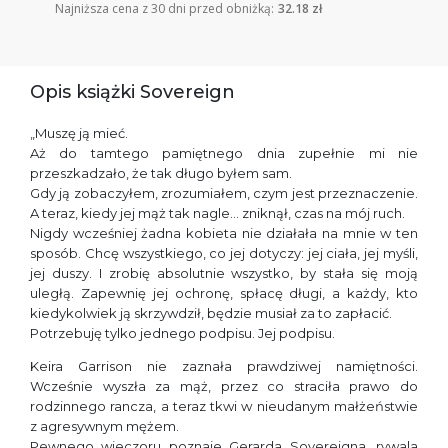
Najniższa cena z 30 dni przed obniżką:
32.18 zł
Opis książki Sovereign
„Muszę ją mieć.
Aż do tamtego pamiętnego dnia zupełnie mi nie
przeszkadzało, że tak długo byłem sam.
Gdy ją zobaczyłem, zrozumiałem, czym jest przeznaczenie.
A teraz, kiedy jej mąż tak nagle… zniknął, czas na mój ruch.
Nigdy wcześniej żadna kobieta nie działała na mnie w ten
sposób. Chcę wszystkiego, co jej dotyczy: jej ciała, jej myśli,
jej duszy. I zrobię absolutnie wszystko, by stała się moją
uległą. Zapewnię jej ochronę, spłacę długi, a każdy, kto
kiedykolwiek ją skrzywdził, będzie musiał za to zapłacić.
Potrzebuję tylko jednego podpisu. Jej podpisu.
Keira Garrison nie zaznała prawdziwej namiętności.
Wcześnie wyszła za mąż, przez co straciła prawo do
rodzinnego rancza, a teraz tkwi w nieudanym małżeństwie
z agresywnym mężem.
Pewnego wieczoru poznaje Gerarda Sovereigna, rywala