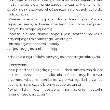
męża i właściciela największego rancza w Montanie. Ich
ścieżki się skrzyżowały, choć jeszcze nie wiedzieli, co to dla
nich oznacza.
Właśnie wtedy w wypadku Keira traci męża. Zostaje
zupełnie sama, a bracia zmarłego nie cofną się przed
niczym, by przejąć jej ziemię.
Kobieta nie ma dokąd pójść i jest skazana na łaskę
przystojnego i tajemniczego Sovereigna.
Ten mężczyzna oznacza kłopoty.
Ale jest też jej ostatnią nadzieją.
Książka dla czytelników powyżej osiemnastego roku życia.
Ostrzeżenie
Masz przed sobą książkę z gatunku dark romans, znajdziesz
tu treści przeznaczone tylko dla osób dorosłych: BDSM,
przemoc, wiązanie, poniżanie, wątpliwa zgoda i przymus,
trauma, śmierć, użycie broni w czasie stosunku.
Pełna lista jest dostępna na stronie autorki:
rayamorrisedwards.com”