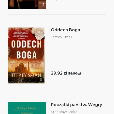
Oddech Boga
Jeffrey Small
29,92 zł
39,90 zł
Początki państw. Węgry
Stanisław Sroka