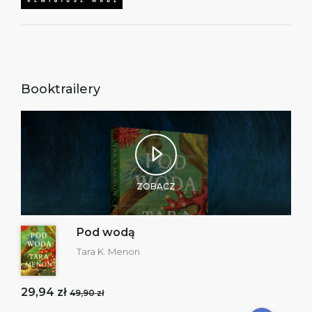
Booktrailery
ZOBACZ
Pod wodą
Tara K. Menon
29,94 zł
49,90 zł