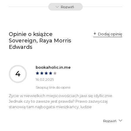
Producent / Osoby
Wydawnictwo Poznańskie
Rozwiń
odpowiedzialne za
Sp. z o.o.
zgodność produktu z
ul. Fredry 8
przepisami:
61-701 Poznań
Polska
kontakt@wydajenamsie.pl
+48 61 623 38 38
Opinie o książce
Dodaj opinię
Sovereign, Raya Morris
Ostrzeżenia oraz
Załącznik PDF
Edwards
informacje dotyczące
bezpieczeństwa:
bookaholic.in.me
4
16.02.2025
Skopiuj link do opinii
Życie w niewielkich miejscowościach jawi się idyllicznie.
Jednak czy to zawsze jest prawda? Prawo zazwyczaj
stanowią tam najbogatsi mieszkańcy, ludzie
Rozwiń