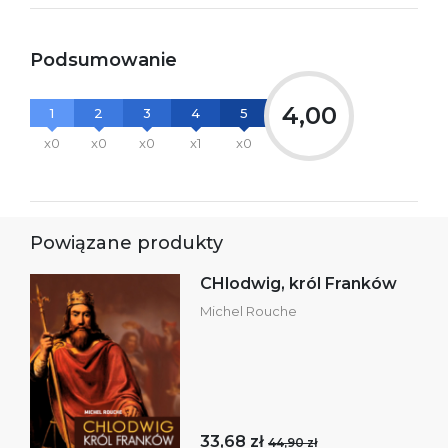
Podsumowanie
4,00
1
2
3
4
5
x0
x0
x0
x1
x0
Powiązane produkty
CHlodwig, król Franków
Michel Rouche
33,68 zł
44,90 zł