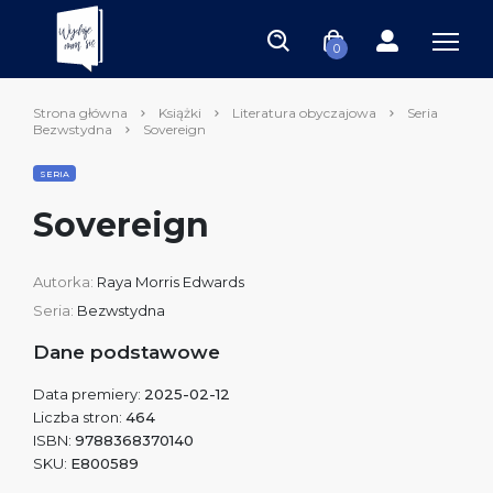
0
Strona główna
Książki
Literatura obyczajowa
Seria
Bezwstydna
Sovereign
SERIA
Sovereign
Autorka:
Raya Morris Edwards
Seria:
Bezwstydna
Dane podstawowe
Data premiery:
2025-02-12
Liczba stron:
464
ISBN:
9788368370140
SKU:
E800589