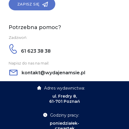
ZAPISZ SIĘ
Potrzebna pomoc?
Zadzwoń:
61 623 38 38
Napisz do nas na mail:
kontakt@wydajenamsie.pl
Adres wydawnictwa:
ul. Fredry 8,
61-701 Poznań
Godziny pracy:
poniedziałek-
czwartek