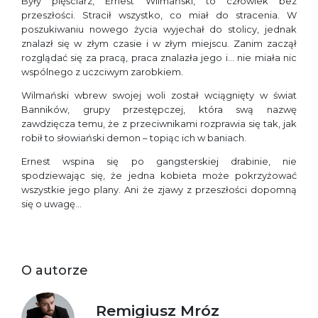
Były pięściarz, Ernest Wilmański, to człowiek bez
przeszłości. Stracił wszystko, co miał do stracenia. W
poszukiwaniu nowego życia wyjechał do stolicy, jednak
znalazł się w złym czasie i w złym miejscu. Zanim zaczął
rozglądać się za pracą, praca znalazła jego i… nie miała nic
wspólnego z uczciwym zarobkiem.
Wilmański wbrew swojej woli został wciągnięty w świat
Banników, grupy przestępczej, która swą nazwę
zawdzięcza temu, że z przeciwnikami rozprawia się tak, jak
robił to słowiański demon – topiąc ich w baniach.
Ernest wspina się po gangsterskiej drabinie, nie
spodziewając się, że jedna kobieta może pokrzyżować
wszystkie jego plany. Ani że zjawy z przeszłości dopomną
się o uwagę…
O autorze
Remigiusz Mróz