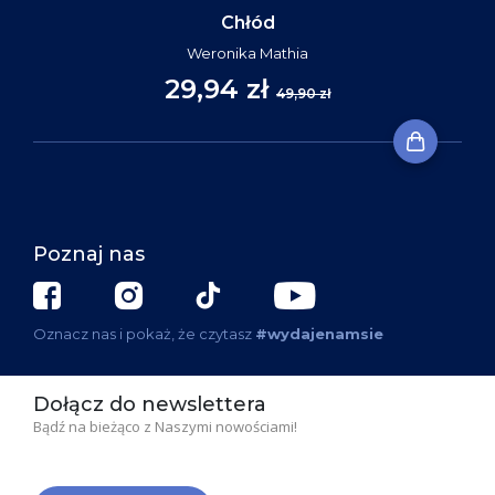
Chłód
Weronika Mathia
29,94 zł
49,90 zł
Poznaj nas
Oznacz nas i pokaż, że czytasz
#wydajenamsie
Dołącz do newslettera
Bądź na bieżąco z Naszymi nowościami!