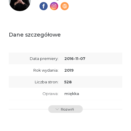
Dane szczegółowe
Data premiery:
2016-11-07
Rok wydania:
2019
Liczba stron:
528
Oprawa:
miękka
ISBN
9788379765362
Rozwiń
SKU:
K732753
Producent / Osoby
Wydawnictwo Poznańskie