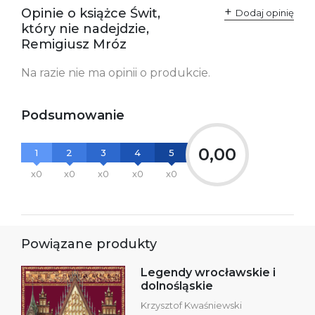
odpowiedzialne za
Sp. z o.o.
Opinie o książce Świt,
Dodaj opinię
zgodność produktu z
ul. Fredry 8
który nie nadejdzie,
przepisami:
61-701 Poznań
Polska
Remigiusz Mróz
kontakt@wydajenamsie.pl
+48 61 623 38 38
Na razie nie ma opinii o produkcie.
Ostrzeżenia oraz
Załącznik PDF
informacje dotyczące
bezpieczeństwa:
Podsumowanie
0,00
1
2
3
4
5
x0
x0
x0
x0
x0
Powiązane produkty
Legendy wrocławskie i
dolnośląskie
Krzysztof Kwaśniewski