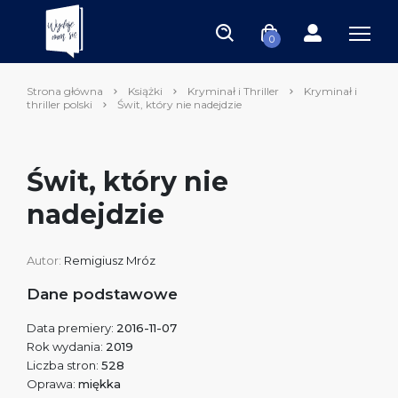
0
Strona główna
Książki
Kryminał i Thriller
Kryminał i
thriller polski
Świt, który nie nadejdzie
Świt, który nie
nadejdzie
Autor:
Remigiusz Mróz
Dane podstawowe
Data premiery:
2016-11-07
Rok wydania:
2019
Liczba stron:
528
Oprawa:
miękka