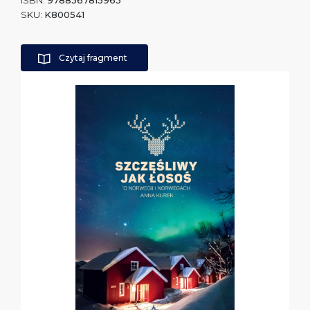
ISBN:
9788367815963
SKU:
K800541
Czytaj fragment