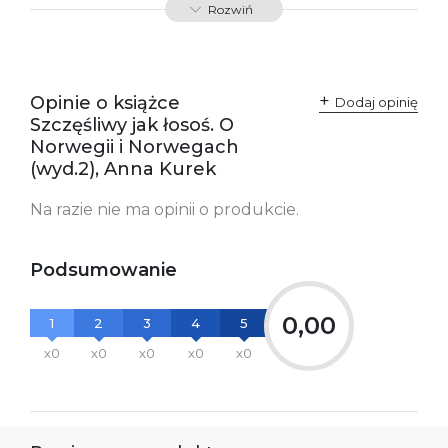
Rozwiń
odpowiedzialne za
Sp. z o.o.
zgodność produktu z
ul. Fredry 8
przepisami:
61-701 Poznań
Polska
kontakt@wydajenamsie.pl
+48 61 623 38 38
Opinie o książce
Dodaj opinię
Szczęśliwy jak łosoś. O
Ostrzeżenia oraz
Załącznik PDF
Norwegii i Norwegach
informacje dotyczące
bezpieczeństwa:
(wyd.2), Anna Kurek
Na razie nie ma opinii o produkcie.
Podsumowanie
0,00
1
2
3
4
5
x0
x0
x0
x0
x0