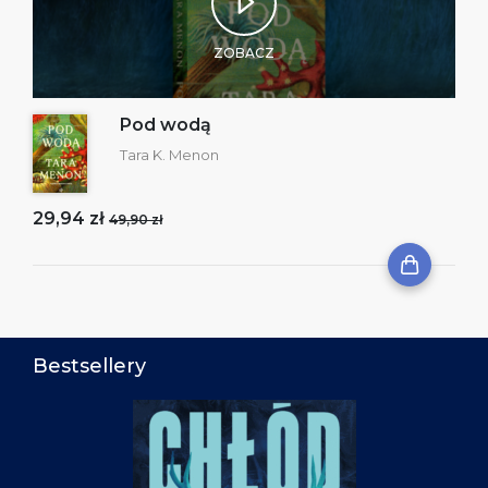
ZOBACZ
Pod wodą
Tara K. Menon
29,94 zł
49,90 zł
Bestsellery