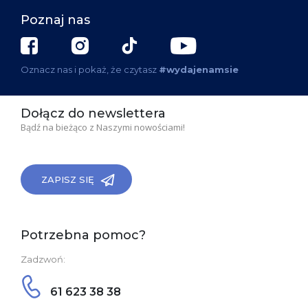
Poznaj nas
Oznacz nas i pokaż, że czytasz
#wydajenamsie
Dołącz do newslettera
Bądź na bieżąco z Naszymi nowościami!
ZAPISZ SIĘ
Potrzebna pomoc?
Zadzwoń:
61 623 38 38