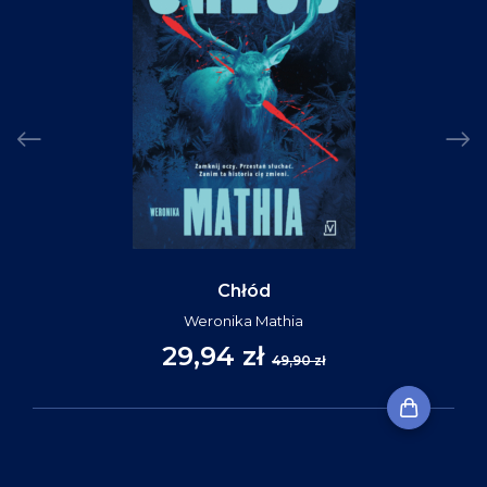
Chłód
Weronika Mathia
29,94 zł
49,90 zł