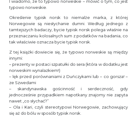
I wiadomo, że to typowo norweskie – mówić o tym, co jest
typowo norweskie.
Określenie typisk norsk to niemalże marka, z której
Norwegowie są niesłychanie dumni. Według jednego z
tamtejszych badaczy, bycie typisk norsk polega właśnie na
przeznaczaniu kolosalnych sum z podatków na badania, co
tak właściwie oznacza bycie typisk norsk.
Z tej książki dowiecie się, że typowo norweskie są między
innymi:
– prezenty w postaci szpatułki do sera (która w dodatku jest
norweskim wynalazkiem!)
– lęk przed porównaniami z Duńczykami lub – co gorsza! –
ze Szwedami
– skandynawska gościnność i serdeczność, gdy
jednocześnie przypadkiem napotkany znajomy nie zapyta
nawet „co słychać?”
– Ola i Kari, czyli stereotypowi Norwegowie, zachowujący
się aż do bólu w sposób typisk norsk.