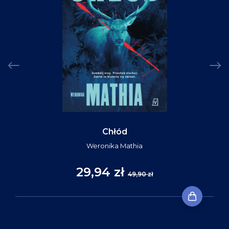
Chłód
Weronika Mathia
29,94 zł
49,90 zł