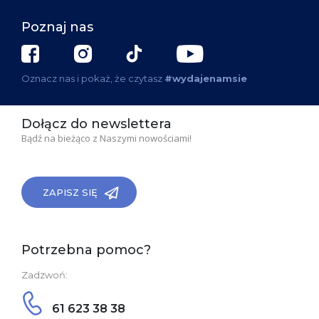
Poznaj nas
Oznacz nas i pokaż, że czytasz
#wydajenamsie
Dołącz do newslettera
Bądź na bieżąco z Naszymi nowościami!
ZAPISZ SIĘ
Potrzebna pomoc?
Zadzwoń:
61 623 38 38