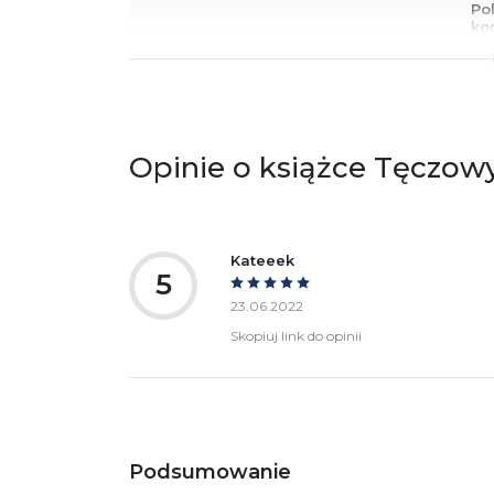
Po
ko
+4
Ostrzeżenia oraz informacje dotyczące
Za
bezpieczeństwa:
Opinie o książce Tęczowy
Kateeek
5
23.06.2022
Skopiuj link do opinii
Podsumowanie