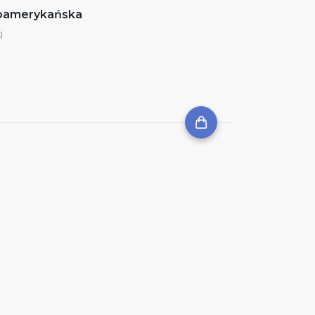
noamerykańska
i