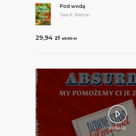
Pod wodą
Tara K. Menon
29,94 zł
49,90 zł
ZOBACZ