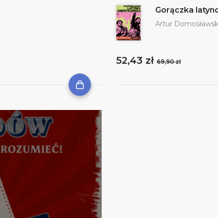
Gorączka laty
Artur Domosławsk
52,43 zł
69,90 zł