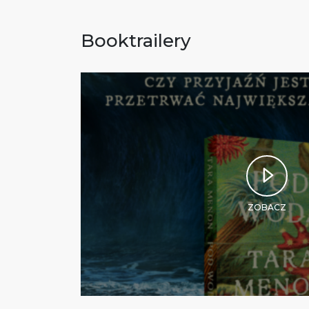
Booktrailery
ZOBACZ