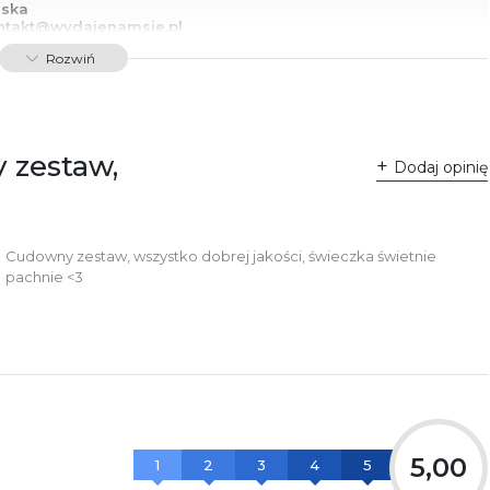
lska
ntakt@wydajenamsie.pl
8 61 623 38 38
Rozwiń
łącznik PDF
 zestaw,
Dodaj opinię
Cudowny zestaw, wszystko dobrej jakości, świeczka świetnie
pachnie <3
5,00
1
2
3
4
5