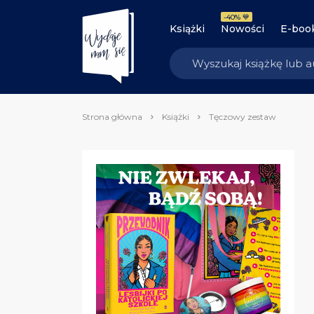
-40% 💙
Książki
Nowości
E-boo
Strona główna
Książki
Tęczowy zestaw