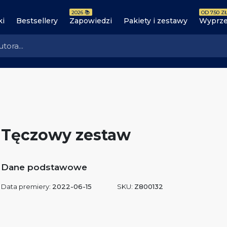
2026 📚
OD 7.50 ZŁ
ki
Bestsellery
Zapowiedzi
Pakiety i zestawy
Wyprze
Tęczowy zestaw
Dane podstawowe
Data premiery:
2022-06-15
SKU:
Z800132