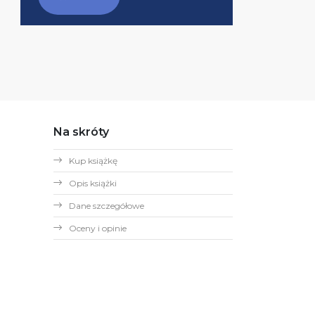
Na skróty
Kup książkę
Opis książki
Dane szczegółowe
Oceny i opinie