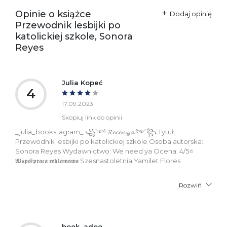
Ostrzeżenia oraz
Załącznik PDF
Opinie o książce
Dodaj opinię
informacje dotyczące
Przewodnik lesbijki po
bezpieczeństwa:
katolickiej szkole, Sonora
Reyes
Julia Kopeć
4
17.09.2023
Skopiuj link do opinii
_julia_bookstagram_ ꧁༺ 𝓡𝓮𝓬𝓮𝓷𝔃𝓳𝓪 ༻꧂ Tytuł:
Przewodnik lesbijki po katolickiej szkole Osoba autorska:
Sonora Reyes Wydawnictwo: We need ya Ocena: 4/5⭐
𝖂𝖘𝖕𝖔́ł𝖕𝖗𝖆𝖈𝖆 𝖗𝖊𝖐𝖑𝖆𝖒𝖔𝖜𝖆 Szesnastoletnia Yamilet Flores
Rozwiń
book_adoo