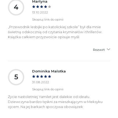
Martyna
4
13.10.2022
Skopiuj link do opinii
„Przewodnik lesbijki po katolickiej szkole” był dla mnie
świetną odskocznią od czytania kryminałów i thrillerów.
Książka całkiem przyzwoicie opisuje myśli
Rozwiń
Dominika Malotka
5
31.08.2022
Skopiuj link do opinii
Życie nastoletniej Yamilet jest dalekie od ideału.
Dziewczyna bardzo tęskni za mieszkającym w Meksyku
ojcem. Na jej barkach spoczywa obowiązek