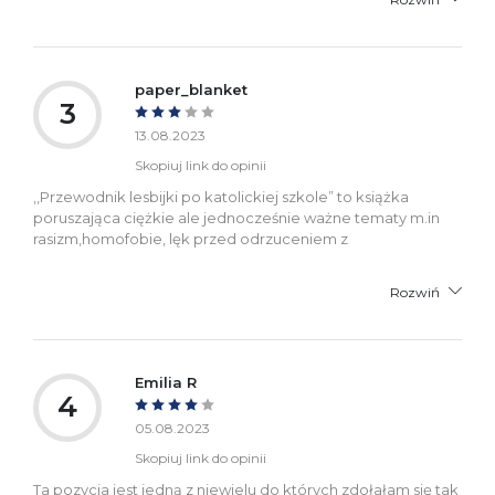
paper_blanket
3
13.08.2023
Skopiuj link do opinii
,,Przewodnik lesbijki po katolickiej szkole” to książka
poruszająca ciężkie ale jednocześnie ważne tematy m.in
rasizm,homofobie, lęk przed odrzuceniem z
Rozwiń
Emilia R
4
05.08.2023
Skopiuj link do opinii
Ta pozycja jest jedną z niewielu do których zdołałam się tak