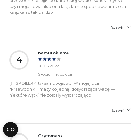
przewodnik lesbijki po katolickiej szkole | sonora reyes🌷
czyli moja nowa ulubiona książka nie spodziewałam, że ta
książka aż tak bardzo
Rozwiń
namurobiamu
4
28.06.2022
Skopiuj link do opinii
[‼️:: SPOILERY, tw samobójstwo] W mojej opinii
"Przewodnik.." ma tylko jedną, dosyć rażąca wadę —
niektóre wątki nie zostały wystarczająco
Rozwiń
Czytomasz