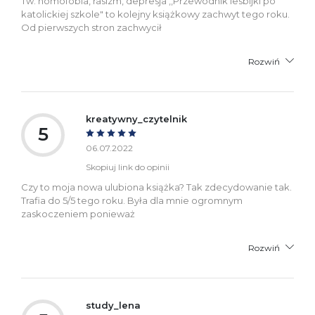
Tw: homofobia, rasizm, depresja ,,Przewodnik lesbijki po
katolickiej szkole" to kolejny książkowy zachwyt tego roku.
Od pierwszych stron zachwycił
Rozwiń
kreatywny_czytelnik
5
06.07.2022
Skopiuj link do opinii
Czy to moja nowa ulubiona książka? Tak zdecydowanie tak.
Trafia do 5/5 tego roku. Była dla mnie ogromnym
zaskoczeniem ponieważ
Rozwiń
study_lena