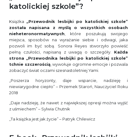
katolickiej szkole”?
Książka
„Przewodnik lesbijki po katolickiej szkole”
została napisana z myślą o wszystkich osobach
nieheteronormatywnych
, które poszukują swojego
miejsca, sposobów na wyrażanie siebie i odwagi, jaka
pozwoli im być sobą. Sonora Reyes stworzyło powieść
pełną czułości, napisaną z uwagą o szczegóły.
Każda
strona „Przewodnika lesbijki po katolickiej szkole”
tchnie szczerością
, wywołuje ogromne emocje i pozwala
zobaczyć świat oczami szesnastoletniej Yami.
„Poszerza horyzonty, daje wsparcie, nadzieję i
niewiarygodne ciepło” – Przemek Staroń, Nauczyciel Roku
2018
„Daje nadzieję, że nawet z największej opresji można wyjść
z uśmiechem” – Sylwia Chutnik
„Ta książka jest jak życie” – Patryk Chilewicz