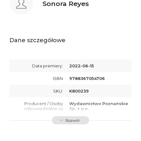
Sonora Reyes
Dane szczegółowe
Data premiery:
2022-06-15
ISBN
9788367054706
SKU:
K800239
Producent / Osoby
Wydawnictwo Poznańskie
odpowiedzialne za
Sp. z o.o.
zgodność produktu z
ul. Fredry 8
przepisami:
61-701 Poznań
Rozwiń
Polska
kontakt@wydajenamsie.pl
+48 61 623 38 38