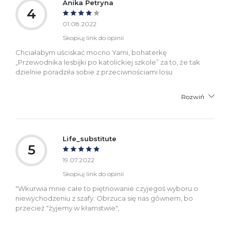
Anika Petryna
4
01.08.2022
Skopiuj link do opinii
Chciałabym uściskać mocno Yami, bohaterkę
„Przewodnika lesbijki po katolickiej szkole” za to, że tak
dzielnie poradziła sobie z przeciwnościami losu
Rozwiń
Life_substitute
5
19.07.2022
Skopiuj link do opinii
"Wkurwia mnie całe to piętnowanie czyjegoś wyboru o
niewychodzeniu z szafy. Obrzuca się nas gównem, bo
przecież "żyjemy w kłamstwie",