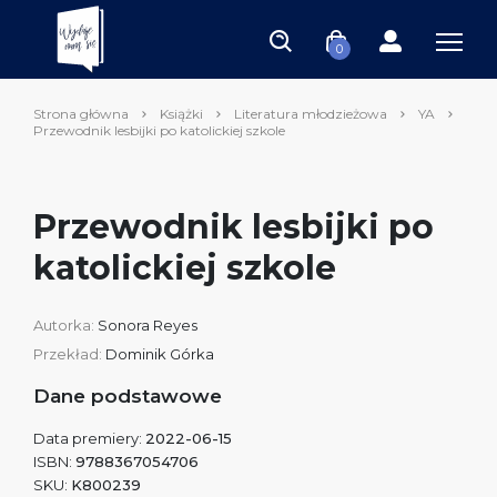
0
Strona główna
Książki
Literatura młodzieżowa
YA
Przewodnik lesbijki po katolickiej szkole
Przewodnik lesbijki po
katolickiej szkole
Autorka:
Sonora Reyes
Przekład:
Dominik Górka
Dane podstawowe
Data premiery:
2022-06-15
ISBN:
9788367054706
SKU:
K800239