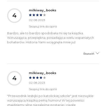
milkiway_.books
4
02.08.2023
Skopiuj link do opinii
Bardzo, ale to bardzo spodobała mi się ta książka.
Wzruszająca, przepiękna, posiadająca wielu wspaniałych
bohaterów. Historia Yami wciągnęła mnie już
Rozwiń
milkiway_.books
4
02.08.2023
Skopiuj link do opinii
"Przewodnik lesbijki po katolickiej szkole" jest niezwykle
wzruszającą książką pełną humoru! W tej powieści
znajdziemy silne niezależne postacie i ciągłe