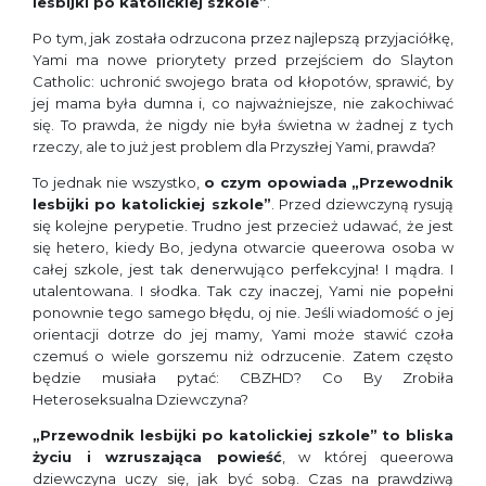
lesbijki po katolickiej szkole”
.
Po tym, jak została odrzucona przez najlepszą przyjaciółkę,
Yami ma nowe priorytety przed przejściem do Slayton
Catholic: uchronić swojego brata od kłopotów, sprawić, by
jej mama była dumna i, co najważniejsze, nie zakochiwać
się. To prawda, że nigdy nie była świetna w żadnej z tych
rzeczy, ale to już jest problem dla Przyszłej Yami, prawda?
To jednak nie wszystko,
o czym opowiada
„Przewodnik
lesbijki po katolickiej szkole”
. Przed dziewczyną rysują
się kolejne perypetie. Trudno jest przecież udawać, że jest
się hetero, kiedy Bo, jedyna otwarcie queerowa osoba w
całej szkole, jest tak denerwująco perfekcyjna! I mądra. I
utalentowana. I słodka. Tak czy inaczej, Yami nie popełni
ponownie tego samego błędu, oj nie. Jeśli wiadomość o jej
orientacji dotrze do jej mamy, Yami może stawić czoła
czemuś o wiele gorszemu niż odrzucenie. Zatem często
będzie musiała pytać: CBZHD? Co By Zrobiła
Heteroseksualna Dziewczyna?
„Przewodnik lesbijki po katolickiej szkole”
to bliska
życiu i wzruszająca powieść
, w której queerowa
dziewczyna uczy się, jak być sobą. Czas na prawdziwą