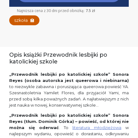
Najniższa cena z 30 dni przed obniżką:
7.5 zł
szkoła
🏫
Opis książki Przewodnik lesbijki po
katolickiej szkole
„Przewodnik lesbijki po katolickiej szkole” Sonora
Reyes (osoba autorska jest queerowa i niebinarna)
to niezwykle zabawna i poruszająca queerowa powieść YA.
Szesnastoletnia Yamilet Flores, dla przyjaciół Yami, ma
przed sobą kilka poważnych zadań. A najłatwiejszym z nich
jest nauka w nowej, konserwatywnej szkole…
„Przewodnik lesbijki po katolickiej szkole” Sonora
Reyes (tłum. Dominik Górka)
– powieść, od której nie
można się oderwać
. To
literatura młodzieżowa
w
najlepszym wydaniu, opowieść o dorastaniu, odkrywaniu