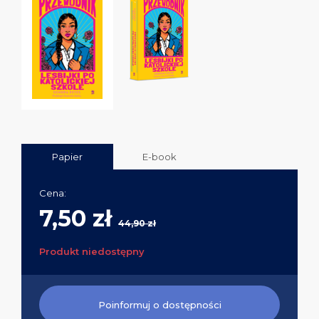
Papier
E-book
Cena:
7,50 zł
44,90 zł
Produkt niedostępny
Poinformuj o dostępności