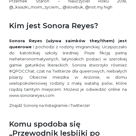
Przemek Staroń – Nauczyciel Roku 2018,
@_ksiazki_moim_zyciem_, @slowbuk, @not.my.high
Kim jest Sonora Reyes?
Sonora Reyes
(używa zaimków they/them) jest
queerowe
i pochodzi z rodziny imigranckiej. Uczęszczało
do katolickiej szkoły średniej. Pisze fikcję pełną
nieheteronormatywnych, latynoskich postaci w szerokiej
gamie gatunków literackich. Sonora stworzyło również
#QPOCChat, czat na Twitterze dla queerowych, niebiałych
pisarzy. Obecnie mieszka w Arizonie, w domu
wielopokoleniowej rodziny z małą watahą psów, które
rządzą tamtym miejscem. Możesz je odwiedzić online na
www.sonorareyes.com
Znajdź Sonorę na Instagramie i Twitterze!
Komu spodoba się
„Przewodnik lesbijki po