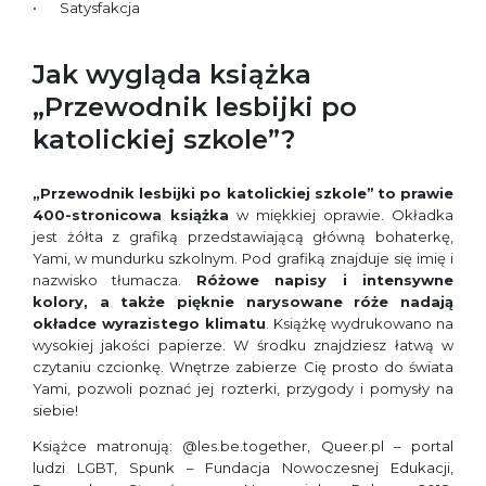
Satysfakcja
Jak wygląda książka
„Przewodnik lesbijki po
katolickiej szkole”?
„Przewodnik lesbijki po katolickiej szkole”
to prawie
400-stronicowa książka
w miękkiej oprawie. Okładka
jest żółta z grafiką przedstawiającą główną bohaterkę,
Yami, w mundurku szkolnym. Pod grafiką znajduje się imię i
nazwisko tłumacza.
Różowe napisy i intensywne
kolory, a także pięknie narysowane róże nadają
okładce wyrazistego klimatu
. Książkę wydrukowano na
wysokiej jakości papierze. W środku znajdziesz łatwą w
czytaniu czcionkę. Wnętrze zabierze Cię prosto do świata
Yami, pozwoli poznać jej rozterki, przygody i pomysły na
siebie!
Książce matronują: @les.be.together, Queer.pl – portal
ludzi LGBT, Spunk – Fundacja Nowoczesnej Edukacji,