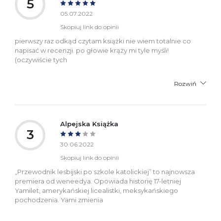
5
05.07.2022
Skopiuj link do opinii
pierwszy raz odkąd czytam książki nie wiem totalnie co
napisać w recenzji. po głowie krąży mi tyle myśli!
(oczywiście tych
Rozwiń
Alpejska Książka
3
30.06.2022
Skopiuj link do opinii
„Przewodnik lesbijski po szkole katolickiej” to najnowsza
premiera od weneedya. Opowiada historię 17-letniej
Yamilet, amerykańskiej licealistki, meksykańskiego
pochodzenia. Yami zmienia