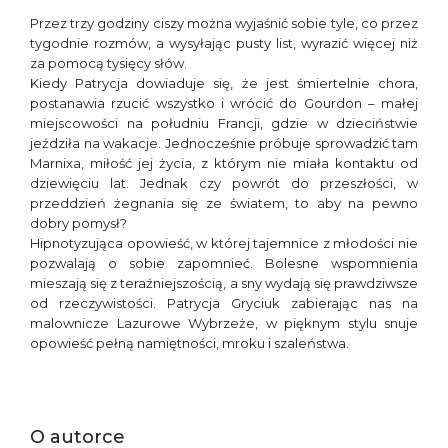
Przez trzy godziny ciszy można wyjaśnić sobie tyle, co przez
tygodnie rozmów, a wysyłając pusty list, wyrazić więcej niż
za pomocą tysięcy słów.
Kiedy Patrycja dowiaduje się, że jest śmiertelnie chora,
postanawia rzucić wszystko i wrócić do Gourdon – małej
miejscowości na południu Francji, gdzie w dzieciństwie
jeździła na wakacje. Jednocześnie próbuje sprowadzić tam
Marnixa, miłość jej życia, z którym nie miała kontaktu od
dziewięciu lat. Jednak czy powrót do przeszłości, w
przeddzień żegnania się ze światem, to aby na pewno
dobry pomysł?
Hipnotyzująca opowieść, w której tajemnice z młodości nie
pozwalają o sobie zapomnieć. Bolesne wspomnienia
mieszają się z teraźniejszością, a sny wydają się prawdziwsze
od rzeczywistości. Patrycja Gryciuk zabierając nas na
malownicze Lazurowe Wybrzeże, w pięknym stylu snuje
opowieść pełną namiętności, mroku i szaleństwa.
O autorce