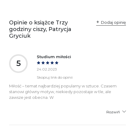
SKU:
K732802
Producent / Osoby
Wydawnictwo Poznańskie
odpowiedzialne za
Sp. z o.o.
Opinie o książce Trzy
Dodaj opinię
zgodność produktu z
ul. Fredry 8
godziny ciszy, Patrycja
przepisami:
61-701 Poznań
Polska
Gryciuk
kontakt@wydajenamsie.pl
+48 61 623 38 38
Ostrzeżenia oraz
Załącznik PDF
Studium miłości
informacje dotyczące
5
bezpieczeństwa:
24.02.2023
Skopiuj link do opinii
Miłość – temat najbardziej popularny w sztuce. Czasem
stanowi główny motyw, niekiedy pozostaje w tle, ale
zawsze jest obecna. W
Rozwiń