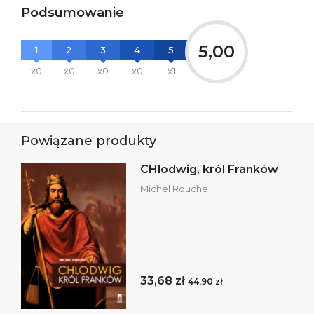
Podsumowanie
5,00
1
2
3
4
5
x0
x0
x0
x0
x1
Powiązane produkty
CHlodwig, król Franków
Michel Rouche
33,68 zł
44,90 zł