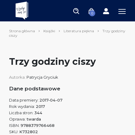
0
Strona główna
Książki
Literatura piękna
Trzy godziny
ciszy
Trzy godziny ciszy
Autorka:
Patrycja Gryciuk
Dane podstawowe
Data premiery:
2017-04-07
Rok wydania:
2017
Liczba stron:
344
Oprawa:
twarda
ISBN:
9788379766468
SKU:
K732802