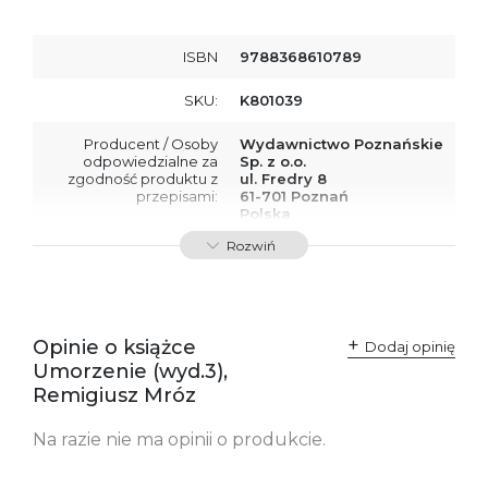
ISBN
9788368610789
SKU:
K801039
Producent / Osoby
Wydawnictwo Poznańskie
odpowiedzialne za
Sp. z o.o.
zgodność produktu z
ul. Fredry 8
przepisami:
61-701 Poznań
Polska
kontakt@wydajenamsie.pl
Rozwiń
+48 61 623 38 38
Ostrzeżenia oraz
Załącznik PDF
informacje dotyczące
bezpieczeństwa:
Opinie o książce
Dodaj opinię
Umorzenie (wyd.3),
Remigiusz Mróz
Na razie nie ma opinii o produkcie.