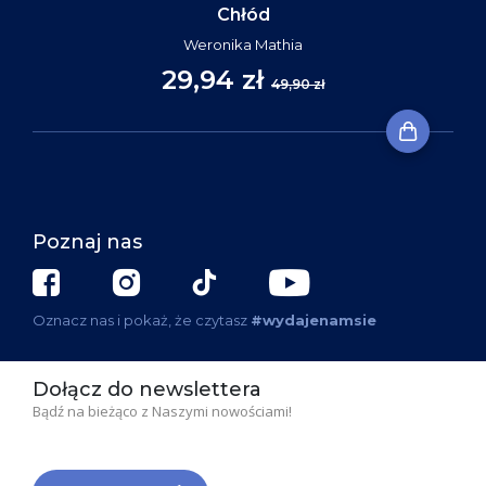
Chłód
Weronika Mathia
29,94 zł
49,90 zł
Poznaj nas
Oznacz nas i pokaż, że czytasz
#wydajenamsie
Dołącz do newslettera
Bądź na bieżąco z Naszymi nowościami!