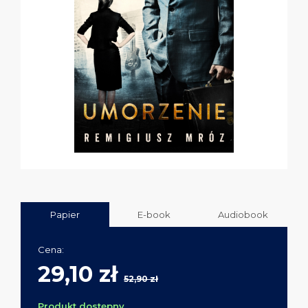
Papier
E-book
Audiobook
Cena:
29,10 zł
52,90 zł
Produkt dostępny