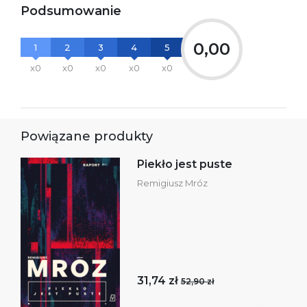
Podsumowanie
0,00
1
2
3
4
5
x0
x0
x0
x0
x0
Powiązane produkty
Piekło jest puste
Remigiusz Mróz
31,74 zł
52,90 zł