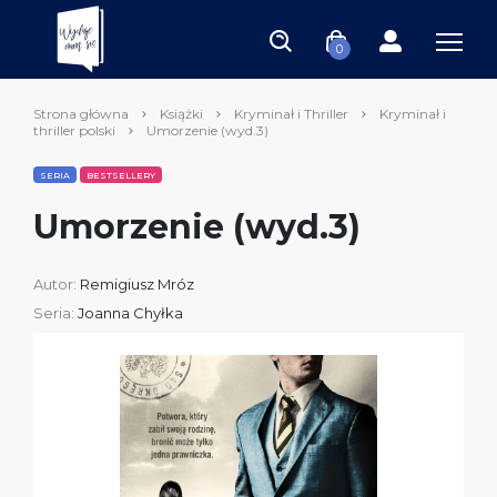
0
Strona główna
Książki
Kryminał i Thriller
Kryminał i
thriller polski
Umorzenie (wyd.3)
SERIA
BESTSELLERY
Umorzenie (wyd.3)
Autor:
Remigiusz Mróz
Seria:
Joanna Chyłka