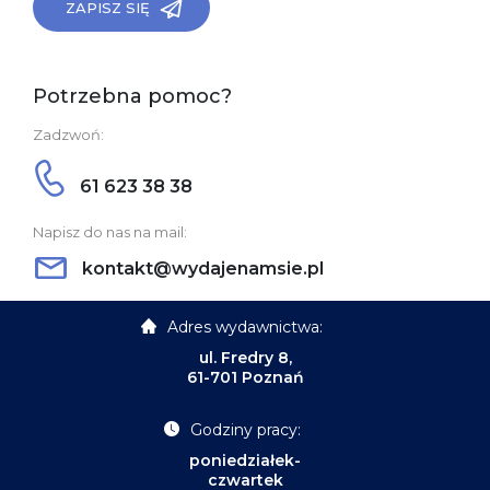
ZAPISZ SIĘ
Potrzebna pomoc?
Zadzwoń:
61 623 38 38
Napisz do nas na mail:
kontakt@wydajenamsie.pl
Adres wydawnictwa:
ul. Fredry 8,
61-701 Poznań
Godziny pracy:
poniedziałek-
czwartek