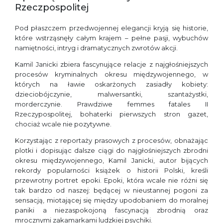
Rzeczpospolitej
Pod płaszczem przedwojennej elegancji kryją się historie,
które wstrząsnęły całym krajem – pełne pasji, wybuchów
namiętności, intryg i dramatycznych zwrotów akcji.
Kamil Janicki zbiera fascynujące relacje z najgłośniejszych
procesów kryminalnych okresu międzywojennego, w
których na ławie oskarżonych zasiadły kobiety:
dzieciobójczynie, malwersantki, szantażystki,
morderczynie. Prawdziwe femmes fatales II
Rzeczypospolitej, bohaterki pierwszych stron gazet,
chociaż wcale nie pozytywne.
Korzystając z reportaży prasowych z procesów, obnażając
plotki i dopisując dalsze ciągi do najgłośniejszych zbrodni
okresu międzywojennego, Kamil Janicki, autor bijących
rekordy popularności książek o historii Polski, kreśli
przewrotny portret epoki. Epoki, która wcale nie różni się
tak bardzo od naszej: będącej w nieustannej pogoni za
sensacją, miotającej się między upodobaniem do moralnej
paniki a niezaspokojoną fascynacją zbrodnią oraz
mrocznymi zakamarkami ludzkiej psychiki.