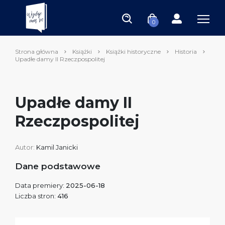
0
Strona główna
Książki
Książki historyczne
Historia
Upadłe damy II Rzeczpospolitej
Upadłe damy II
Rzeczpospolitej
Autor:
Kamil Janicki
Dane podstawowe
Data premiery:
2025-06-18
Liczba stron:
416