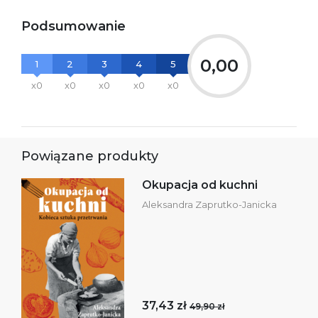
Podsumowanie
0,00
1
2
3
4
5
x0
x0
x0
x0
x0
Powiązane produkty
Okupacja od kuchni
Aleksandra Zaprutko-Janicka
37,43 zł
49,90 zł