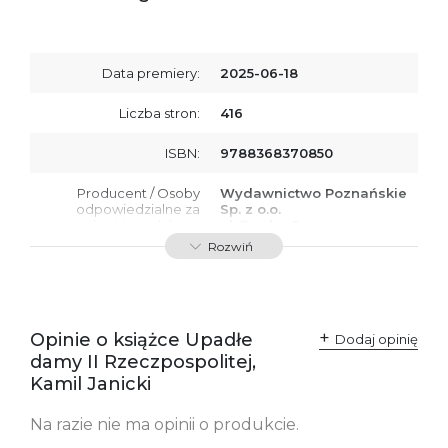
Data premiery:
2025-06-18
Liczba stron:
416
ISBN:
9788368370850
Producent / Osoby
Wydawnictwo Poznańskie
odpowiedzialne za
Sp. z o.o.
zgodność produktu z
ul. Fredry 8
przepisami:
61-701 Poznań
Rozwiń
Polska
kontakt@wydajenamsie.pl
+48 61 623 38 38
Ostrzeżenia oraz
Załącznik PDF
Opinie o książce Upadłe
Dodaj opinię
informacje dotyczące
damy II Rzeczpospolitej,
bezpieczeństwa:
Kamil Janicki
Na razie nie ma opinii o produkcie.