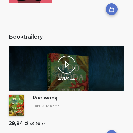
Booktrailery
ZOBACZ
Pod wodą
Tara K. Menon
29,94 zł
49,90 zł