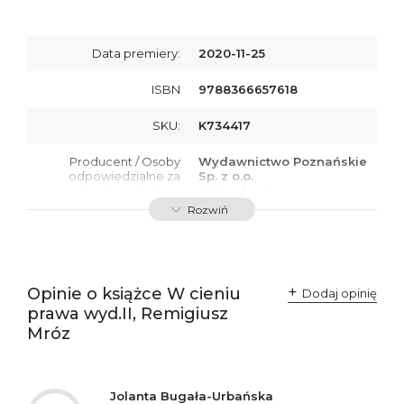
Data premiery:
2020-11-25
ISBN
9788366657618
SKU:
K734417
Producent / Osoby
Wydawnictwo Poznańskie
odpowiedzialne za
Sp. z o.o.
zgodność produktu z
ul. Fredry 8
przepisami:
61-701 Poznań
Rozwiń
Polska
kontakt@wydajenamsie.pl
+48 61 623 38 38
Ostrzeżenia oraz
Załącznik PDF
Opinie o książce W cieniu
Dodaj opinię
informacje dotyczące
prawa wyd.II, Remigiusz
bezpieczeństwa:
Mróz
Jolanta Bugała-Urbańska