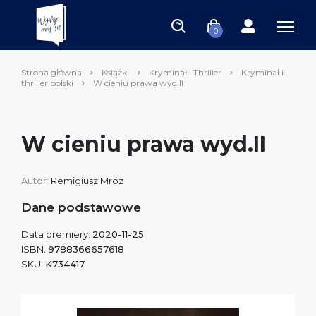
0
Strona główna
Książki
Kryminał i Thriller
Kryminał i
thriller polski
W cieniu prawa wyd.II
W cieniu prawa wyd.II
Autor:
Remigiusz Mróz
Dane podstawowe
Data premiery:
2020-11-25
ISBN:
9788366657618
SKU:
K734417