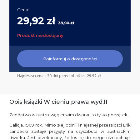
Cena:
29,92 zł
39,90 zł
Produkt niedostępny
Poinformuj o dostępności
Najniższa cena z 30 dni przed obniżką:
29.92 zł
Opis książki W cieniu prawa wyd.II
Zabójstwo w austro-węgierskim dworku to tylko początek…
Galicja, 1909 rok. Mimo złej opinii i niejasnej przeszłości Erik
Landecki zostaje przyjęty na czyścibuta w austriackim
dworku. Jest przekonany, że los się do niego uśmiechnął.