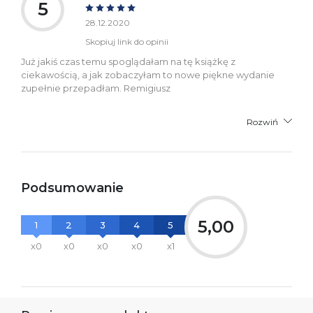
5
28.12.2020
Skopiuj link do opinii
Już jakiś czas temu spoglądałam na tę książkę z
ciekawością, a jak zobaczyłam to nowe piękne wydanie
zupełnie przepadłam. Remigiusz
Rozwiń
Podsumowanie
5,00
1
2
3
4
5
x0
x0
x0
x0
x1