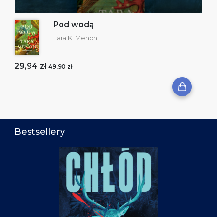
Pod wodą
Tara K. Menon
29,94 zł
49,90 zł
Bestsellery