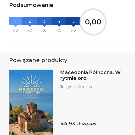
Podsumowanie
0,00
1
2
3
4
5
x0
x0
x0
x0
x0
Powiązane produkty
Macedonia Północna. W
rytmie oro
Justyna Mleczak
44,93 zł
59,90 zł