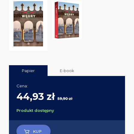
Papier
E-book
Cena:
44,93 zł
59,90 zł
Produkt dostępny
KUP