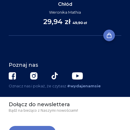
Chłód
Weronika Mathia
29,94 zł
49,90 zł
Poznaj nas
Oznacz nas i pokaż, że czytasz
#wydajenamsie
Dołącz do newslettera
Bądź na bieżąco z Naszymi nowościami!