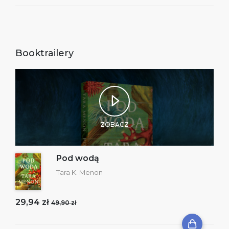
Booktrailery
ZOBACZ
Pod wodą
Tara K. Menon
29,94 zł
49,90 zł