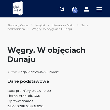
0
Strona główna
Książki
Literatura faktu
Seria
podróżnicza
Węgry. W objęciach Dunaju
Węgry. W objęciach
Dunaju
Autor:
Kinga Piotrowiak-Junkiert
Dane podstawowe
Data premiery:
2024-10-23
Liczba stron:
ok. 340
Oprawa:
twarda
ISBN:
9788368263190