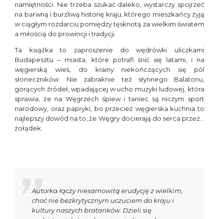
namiętności. Nie trzeba szukać daleko, wystarczy spojrzeć
na barwną i burzliwą historię kraju, którego mieszkańcy żyją
w ciągłym rozdarciu pomiędzy tęsknotą za wielkim światem
a miłością do prowincji i tradycji.
Ta książka to zaproszenie do wędrówki uliczkami
Budapesztu – miasta, które potrafi śnić się latami, i na
węgierską wieś, do krainy niekończących się pól
słoneczników. Nie zabraknie też słynnego Balatonu,
gorących źródeł, wpadającej w ucho muzyki ludowej, która
sprawia, że na Węgrzech śpiew i taniec są niczym sport
narodowy, oraz papryki, bo przecież węgierska kuchnia to
najlepszy dowód na to, że Węgry docierają do serca przez…
żołądek.
Autorka łączy niesamowitą erudycję z wielkim,
choć nie bezkrytycznym uczuciem do kraju i
kultury naszych bratanków. Dzieli się