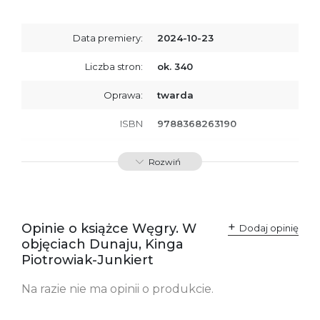
Data premiery:
2024-10-23
Liczba stron:
ok. 340
Oprawa:
twarda
ISBN
9788368263190
SKU:
K800821
Rozwiń
Producent / Osoby
Wydawnictwo Poznańskie
odpowiedzialne za
Sp. z o.o.
zgodność produktu z
ul. Fredry 8
przepisami:
61-701 Poznań
Opinie o książce Węgry. W
Polska
Dodaj opinię
kontakt@wydajenamsie.pl
objęciach Dunaju, Kinga
+48 61 623 38 38
Piotrowiak-Junkiert
Ostrzeżenia oraz
Załącznik PDF
Na razie nie ma opinii o produkcie.
informacje dotyczące
bezpieczeństwa: