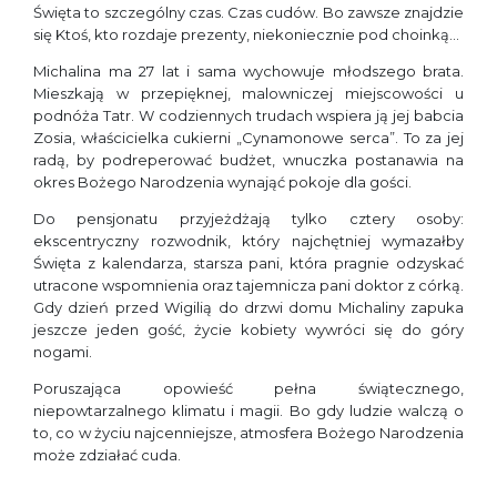
Święta to szczególny czas. Czas cudów. Bo zawsze znajdzie
się Ktoś, kto rozdaje prezenty, niekoniecznie pod choinką…
Michalina ma 27 lat i sama wychowuje młodszego brata.
Mieszkają w przepięknej, malowniczej miejscowości u
podnóża Tatr. W codziennych trudach wspiera ją jej babcia
Zosia, właścicielka cukierni „Cynamonowe serca”. To za jej
radą, by podreperować budżet, wnuczka postanawia na
okres Bożego Narodzenia wynająć pokoje dla gości.
Do pensjonatu przyjeżdżają tylko cztery osoby:
ekscentryczny rozwodnik, który najchętniej wymazałby
Święta z kalendarza, starsza pani, która pragnie odzyskać
utracone wspomnienia oraz tajemnicza pani doktor z córką.
Gdy dzień przed Wigilią do drzwi domu Michaliny zapuka
jeszcze jeden gość, życie kobiety wywróci się do góry
nogami.
Poruszająca opowieść pełna świątecznego,
niepowtarzalnego klimatu i magii. Bo gdy ludzie walczą o
to, co w życiu najcenniejsze, atmosfera Bożego Narodzenia
może zdziałać cuda.