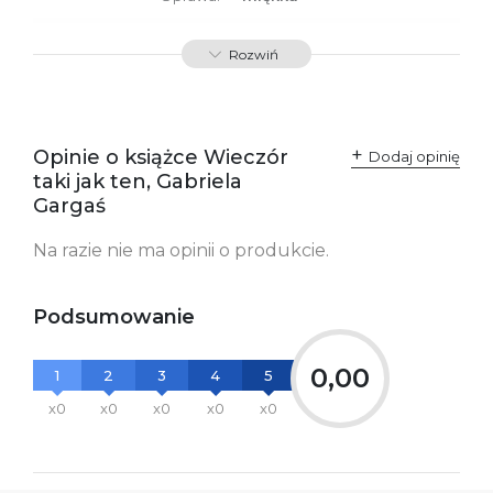
ISBN
9788379767946
Rozwiń
SKU:
K732940
Producent / Osoby
Wydawnictwo Poznańskie
odpowiedzialne za
Sp. z o.o.
Opinie o książce Wieczór
Dodaj opinię
zgodność produktu z
ul. Fredry 8
taki jak ten, Gabriela
przepisami:
61-701 Poznań
Polska
Gargaś
kontakt@wydajenamsie.pl
+48 61 623 38 38
Na razie nie ma opinii o produkcie.
Ostrzeżenia oraz
Załącznik PDF
informacje dotyczące
bezpieczeństwa:
Podsumowanie
0,00
1
2
3
4
5
x0
x0
x0
x0
x0