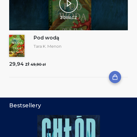
ZOBACZ
Pod wodą
Tara K. Menon
29,94 zł
49,90 zł
Bestsellery