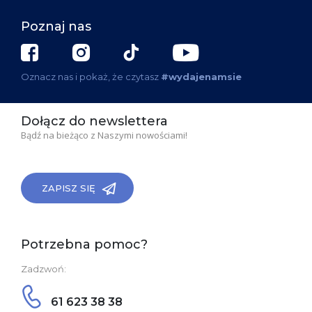
Poznaj nas
Oznacz nas i pokaż, że czytasz
#wydajenamsie
Dołącz do newslettera
Bądź na bieżąco z Naszymi nowościami!
ZAPISZ SIĘ
Potrzebna pomoc?
Zadzwoń:
61 623 38 38