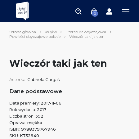
0
Strona główna
Książki
Literatura obyczajowa
Powieści obyczajowe polskie
Wieczór taki jak ten
Wieczór taki jak ten
Autorka:
Gabriela Gargaś
Dane podstawowe
Data premiery:
2017-11-06
Rok wydania:
2017
Liczba stron:
392
Oprawa:
miękka
ISBN:
9788379767946
SKU:
K732940