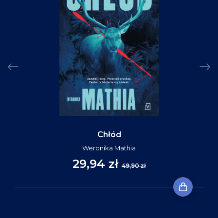
Chłód
Weronika Mathia
29,94 zł
49,90 zł