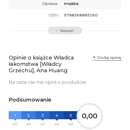
Oprawa:
miękka
ISBN
9788368889260
SKU:
K801162
Rozwiń
Producent / Osoby
Wydawnictwo Poznańskie
odpowiedzialne za
Sp. z o.o.
zgodność produktu z
ul. Fredry 8
przepisami:
61-701 Poznań
Opinie o książce Władca
Polska
Dodaj opinię
kontakt@wydajenamsie.pl
łakomstwa [Władcy
+48 61 623 38 38
Grzechu], Ana Huang
Ostrzeżenia oraz
Załącznik PDF
Na razie nie ma opinii o produkcie.
informacje dotyczące
bezpieczeństwa:
Podsumowanie
0,00
1
2
3
4
5
x0
x0
x0
x0
x0