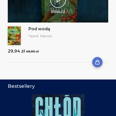
ZOBACZ
Pod wodą
Tara K. Menon
29,94 zł
49,90 zł
Bestsellery