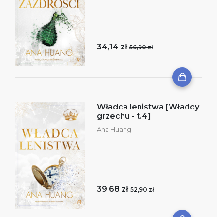
34,14 zł
56,90 zł
Władca lenistwa [Władcy
grzechu - t.4]
Ana Huang
39,68 zł
52,90 zł