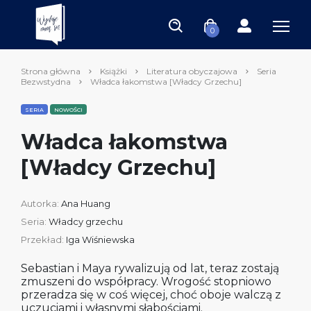
0
Strona główna
Książki
Literatura obyczajowa
Seria
Bezwstydna
Władca łakomstwa [Władcy Grzechu]
SERIA
NOWOŚCI
Władca łakomstwa
[Władcy Grzechu]
Autorka:
Ana Huang
Seria:
Władcy grzechu
Przekład:
Iga Wiśniewska
Sebastian i Maya rywalizują od lat, teraz zostają
zmuszeni do współpracy. Wrogość stopniowo
przeradza się w coś więcej, choć oboje walczą z
uczuciami i własnymi słabościami.