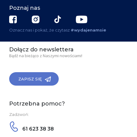
Poznaj nas
Oznacz nas i pokaż, że czytasz
#wydajenamsie
Dołącz do newslettera
Bądź na bieżąco z Naszymi nowościami!
ZAPISZ SIĘ
Potrzebna pomoc?
Zadzwoń:
61 623 38 38