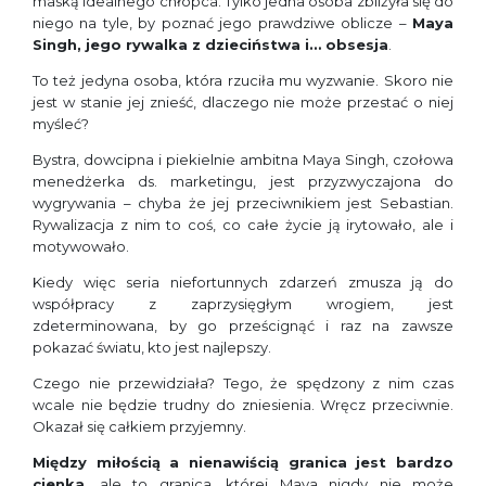
maską idealnego chłopca. Tylko jedna osoba zbliżyła się do
niego na tyle, by poznać jego prawdziwe oblicze –
Maya
Singh, jego rywalka z dzieciństwa i… obsesja
.
To też jedyna osoba, która rzuciła mu wyzwanie. Skoro nie
jest w stanie jej znieść, dlaczego nie może przestać o niej
myśleć?
Bystra, dowcipna i piekielnie ambitna Maya Singh, czołowa
menedżerka ds. marketingu, jest przyzwyczajona do
wygrywania – chyba że jej przeciwnikiem jest Sebastian.
Rywalizacja z nim to coś, co całe życie ją irytowało, ale i
motywowało.
Kiedy więc seria niefortunnych zdarzeń zmusza ją do
współpracy z zaprzysięgłym wrogiem, jest
zdeterminowana, by go prześcignąć i raz na zawsze
pokazać światu, kto jest najlepszy.
Czego nie przewidziała? Tego, że spędzony z nim czas
wcale nie będzie trudny do zniesienia. Wręcz przeciwnie.
Okazał się całkiem przyjemny.
Między miłością a nienawiścią granica jest bardzo
cienka
, ale to granica, której Maya nigdy nie może