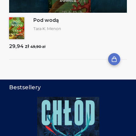
ZOBACZ
Pod wodą
Tara K. Menon
29,94 zł
49,90 zł
Bestsellery