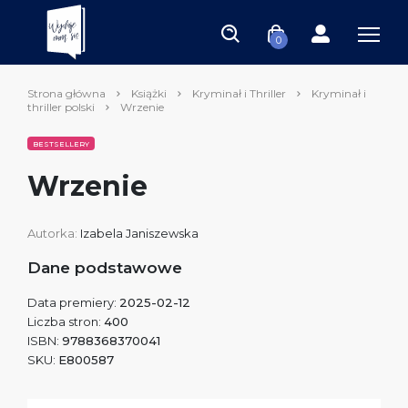
0
Strona główna
Książki
Kryminał i Thriller
Kryminał i
thriller polski
Wrzenie
BESTSELLERY
Wrzenie
Autorka:
Izabela Janiszewska
Dane podstawowe
Data premiery:
2025-02-12
Liczba stron:
400
ISBN:
9788368370041
SKU:
E800587