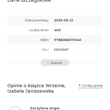
Dane szczegółowe
Data premiery:
2025-02-12
Liczba stron:
400
ISBN:
9788368370041
SKU:
E800587
Producent / Osoby
Wydawnictwo Poznańskie
Rozwiń
odpowiedzialne za
Sp. z o.o.
zgodność produktu z
ul. Fredry 8
przepisami:
61-701 Poznań
Polska
kontakt@wydajenamsie.pl
+48 61 623 38 38
Opinie o książce Wrzenie,
Dodaj opinię
Izabela Janiszewska
Ostrzeżenia oraz
Załącznik PDF
informacje dotyczące
bezpieczeństwa:
Zaczytana Angie