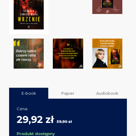
E-book
Papier
Audiobook
Cena:
29,92 zł
39,90 zł
Produkt dostępny