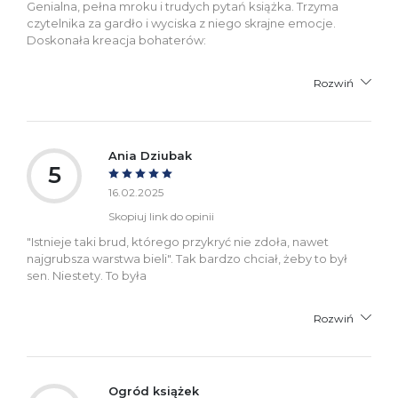
Genialna, pełna mroku i trudych pytań książka. Trzyma
czytelnika za gardło i wyciska z niego skrajne emocje.
Doskonała kreacja bohaterów:
Rozwiń
Ania Dziubak
5
16.02.2025
Skopiuj link do opinii
"Istnieje taki brud, którego przykryć nie zdoła, nawet
najgrubsza warstwa bieli". Tak bardzo chciał, żeby to był
sen. Niestety. To była
Rozwiń
Ogród książek