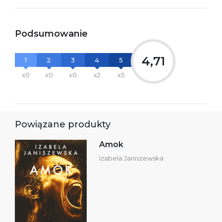
Podsumowanie
4,71
1
2
3
4
5
x0
x0
x0
x2
x5
Powiązane produkty
Amok
Izabela Janiszewska