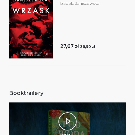
Izabela Janiszewska
27,67 zł
36,90 zł
Booktrailery