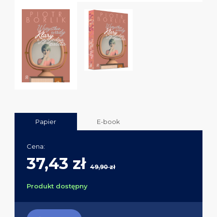
Papier
E-book
Cena:
37,43 zł
49,90 zł
Produkt dostępny