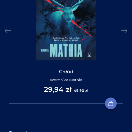
Chłód
Weronika Mathia
29,94 zł
49,90 zł