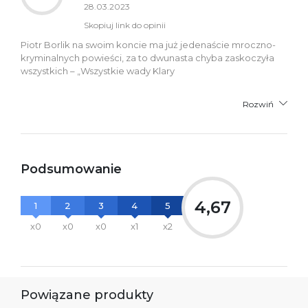
28.03.2023
Skopiuj link do opinii
Piotr Borlik na swoim koncie ma już jedenaście mroczno-
kryminalnych powieści, za to dwunasta chyba zaskoczyła
wszystkich – „Wszystkie wady Klary
Rozwiń
Podsumowanie
4,67
1
2
3
4
5
x0
x0
x0
x1
x2
Powiązane produkty