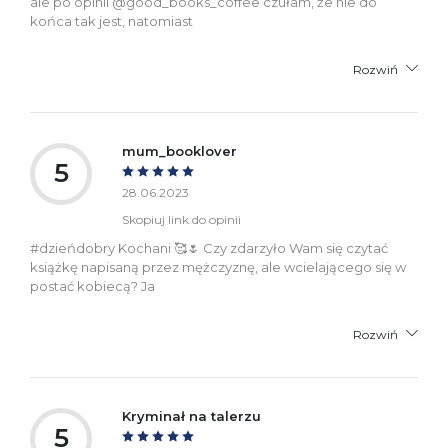
ale po opinii @good_books_coffee czułam, że nie do
końca tak jest, natomiast
Rozwiń
mum_booklover
5
28.06.2023
Skopiuj link do opinii
#dzieńdobry Kochani 🥰🌷 Czy zdarzyło Wam się czytać
książkę napisaną przez mężczyznę, ale wcielającego się w
postać kobiecą? Ja
Rozwiń
Kryminał na talerzu
5