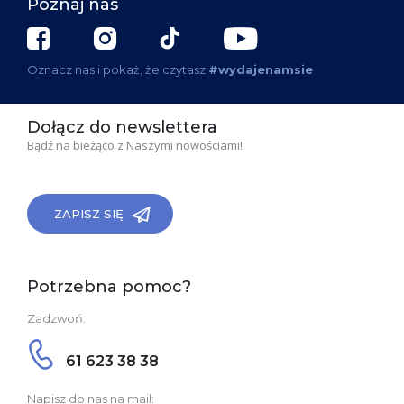
Poznaj nas
Oznacz nas i pokaż, że czytasz
#wydajenamsie
Dołącz do newslettera
Bądź na bieżąco z Naszymi nowościami!
ZAPISZ SIĘ
Potrzebna pomoc?
Zadzwoń:
61 623 38 38
Napisz do nas na mail: