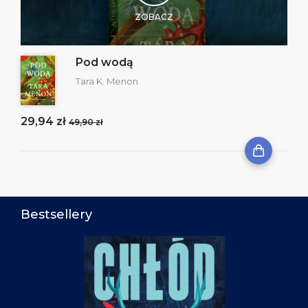
ZOBACZ
Pod wodą
Tara K. Menon
29,94 zł
49,90 zł
Bestsellery