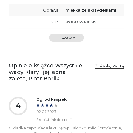
Oprawa:
miękka ze skrzydełkami
ISBN
9788367616515
SKU:
K800393
Rozwiń
Producent / Osoby
Wydawnictwo Poznańskie
odpowiedzialne za
Sp. z o.o.
zgodność produktu z
ul. Fredry 8
przepisami:
61-701 Poznań
Opinie o książce Wszystkie
Polska
Dodaj opinię
kontakt@wydajenamsie.pl
wady Klary i jej jedna
+48 61 623 38 38
zaleta, Piotr Borlik
Ostrzeżenia oraz
Załącznik PDF
informacje dotyczące
bezpieczeństwa:
Ogród książek
4
02.07.2023
Skopiuj link do opinii
Okładka zapowiada lekturę typu słodko, miło i przyjemnie,