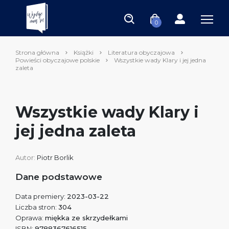
0
Strona główna
Książki
Literatura obyczajowa
Powieści obyczajowe polskie
Wszystkie wady Klary i jej jedna
zaleta
Wszystkie wady Klary i
jej jedna zaleta
Autor:
Piotr Borlik
Dane podstawowe
Data premiery:
2023-03-22
Liczba stron:
304
Oprawa:
miękka ze skrzydełkami
ISBN:
9788367616515