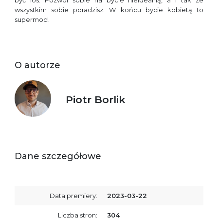
być los. Pozwól sobie na bycie nieidealną, a i tak ze
wszystkim sobie poradzisz. W końcu bycie kobietą to
supermoc!
O autorze
Piotr Borlik
Dane szczegółowe
Data premiery:
2023-03-22
Liczba stron:
304