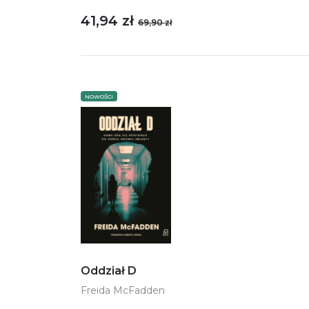
41,94 zł
69,90 zł
NOWOŚCI
Oddział D
Freida McFadden