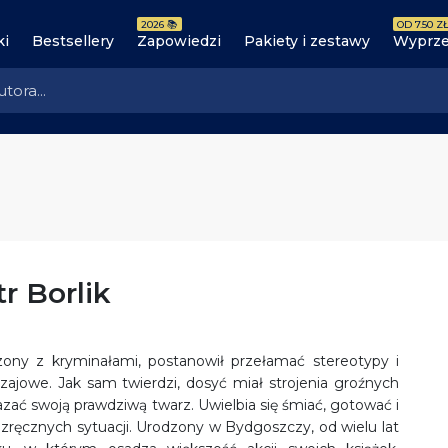
2026 📚
OD 7.50 ZŁ
ki
Bestsellery
Zapowiedzi
Pakiety i zestawy
Wyprze
r Borlik
ony z kryminałami, postanowił przełamać stereotypy i
zajowe. Jak sam twierdzi, dosyć miał strojenia groźnych
azać swoją prawdziwą twarz. Uwielbia się śmiać, gotować i
ręcznych sytuacji. Urodzony w Bydgoszczy, od wielu lat