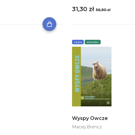
31,30 zł
56,90 zł
SERIA
NOWOŚCI
Wyspy Owcze
Maciej Brencz