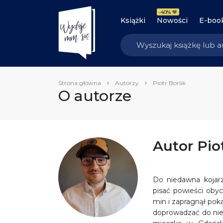
-40% 💙
Książki
Nowości
E-boo
Strona główna
Autorzy
Piotr Borlik
O autorze
Autor Piot
Do niedawna kojarz
pisać powieści obyc
min i zapragnął pok
doprowadzać do niez