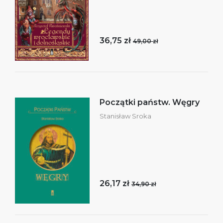
36,75 zł
49,00 zł
Początki państw. Węgry
Stanisław Sroka
26,17 zł
34,90 zł