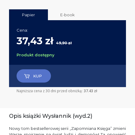
Papier
E-book
Cena:
37,43 zł
49,90 zł
Produkt dostępny
KUP
Najniższa cena z 30 dni przed obniżką:
37.43 zł
Opis książki Wysłannik (wyd.2)
Nowy tom bestsellerowej serii „Zapomniana Księga” zmieni
Wasze spojrzenie na świat ludzi i demonów! Ta opowieść