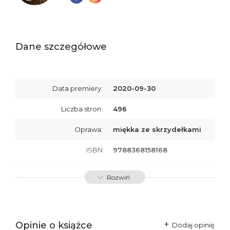
Dane szczegółowe
Data premiery:
2020-09-30
Liczba stron:
496
Oprawa:
miękka ze skrzydełkami
ISBN
9788368158168
SKU:
K800688
Rozwiń
Producent / Osoby
Wydawnictwo Poznańskie
odpowiedzialne za
Sp. z o.o.
zgodność produktu z
ul. Fredry 8
przepisami:
61-701 Poznań
Opinie o książce
Polska
Dodaj opinię