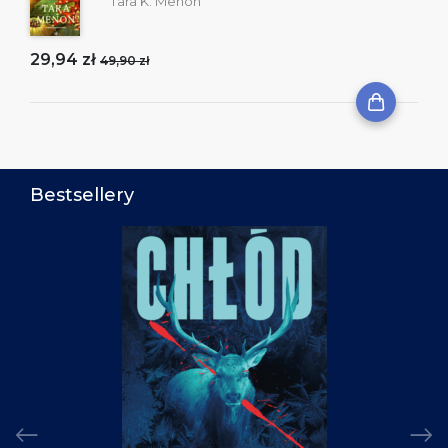
Tara K. Menon
29,94 zł
49,90 zł
Bestsellery