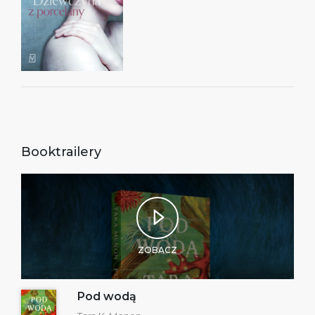
Booktrailery
ZOBACZ
Pod wodą