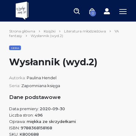
0
Strona główna
Książki
Literatura młodzieżowa
YA
fantasy
Wysłannik (wyd.2)
SERIA
Wysłannik (wyd.2)
Autorka:
Paulina Hendel
Seria:
Zapomniana księga
Dane podstawowe
Data premiery:
2020-09-30
Liczba stron:
496
Oprawa:
miękka ze skrzydełkami
ISBN:
9788368158168
SKU:
K800688