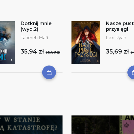
Dotknij mnie
Nasze pus
(wyd.2)
przysięgi
Tahereh Mafi
Lexi Ryan
35,94 zł
35,69 zł
59,90 zł
5