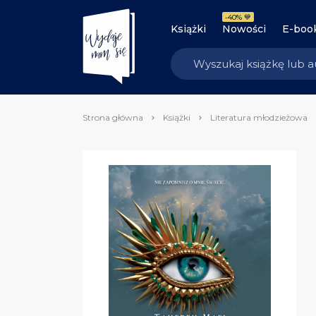
-40% 💙
Książki
Nowości
E-boo
Strona główna
Książki
Literatura młodzieżowa