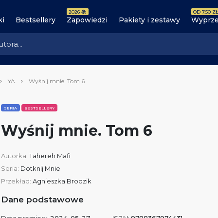
2026 📚
OD 7.50 ZŁ
ki
Bestsellery
Zapowiedzi
Pakiety i zestawy
Wyprze
YA
Wyśnij mnie. Tom 6
SERIA
BESTSELLERY
Wyśnij mnie. Tom 6
Autorka:
Tahereh Mafi
Seria:
Dotknij Mnie
Przekład:
Agnieszka Brodzik
Dane podstawowe