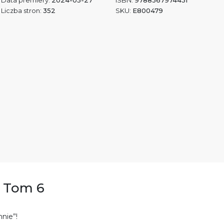
Data premiery:
2024-05-27
ISBN:
9788367974431
Liczba stron:
352
SKU:
E800479
. Tom 6
nie”!