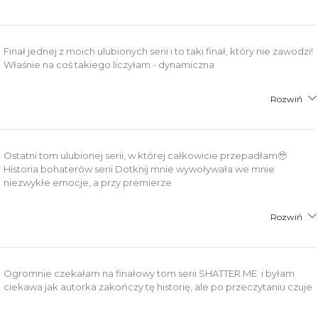
Finał jednej z moich ulubionych serii i to taki finał, który nie zawodzi!
Właśnie na coś takiego liczyłam - dynamiczna
Rozwiń
Ostatni tom ulubionej serii, w której całkowicie przepadłam🥹
Historia bohaterów serii Dotknij mnie wywoływała we mnie
niezwykłe emocje, a przy premierze
Rozwiń
Ogromnie czekałam na finałowy tom serii SHATTER ME i byłam
ciekawa jak autorka zakończy tę historię, ale po przeczytaniu czuje