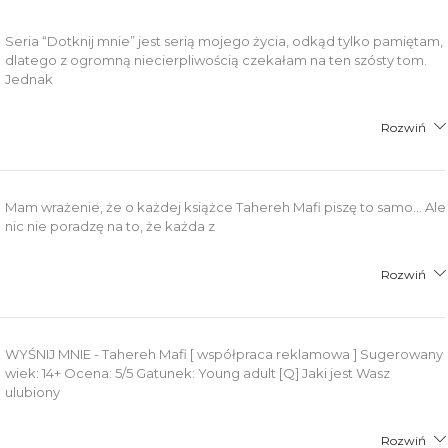
Seria “Dotknij mnie” jest serią mojego życia, odkąd tylko pamiętam,
dlatego z ogromną niecierpliwością czekałam na ten szósty tom.
Jednak
Rozwiń
Mam wrażenie, że o każdej książce Tahereh Mafi piszę to samo... Ale
nic nie poradzę na to, że każda z
Rozwiń
WYŚNIJ MNIE - Tahereh Mafi [ współpraca reklamowa ] Sugerowany
wiek: 14+ Ocena: 5/5 Gatunek: Young adult [Q] Jaki jest Wasz
ulubiony
Rozwiń