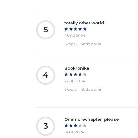
totally.other.world
5
28.06.2024
Skopiuj link do opinii
Bookronika
4
27.06.2024
Skopiuj link do opinii
Onemorechapter_please
3
14.06.2024