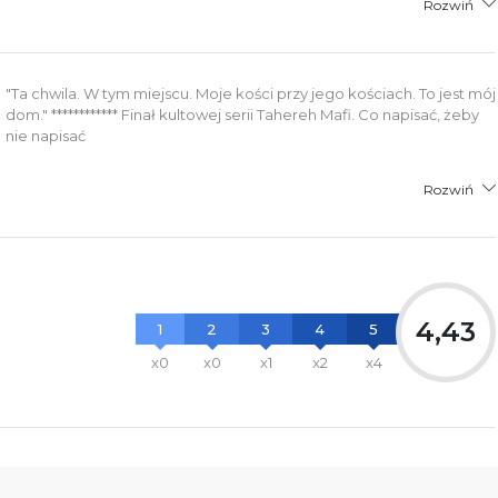
Rozwiń
"Ta chwila. W tym miejscu. Moje kości przy jego kościach. To jest mój
dom." ************ Finał kultowej serii Tahereh Mafi. Co napisać, żeby
nie napisać
Rozwiń
4,43
1
2
3
4
5
x0
x0
x1
x2
x4