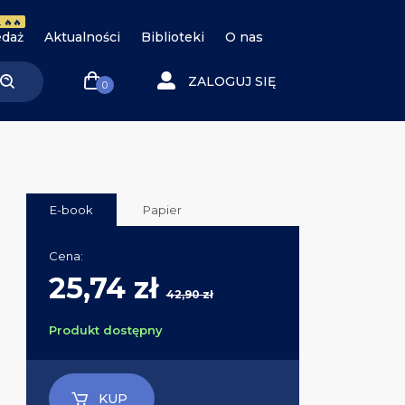
 🔥🔥
daż
Aktualności
Biblioteki
O nas
ZALOGUJ SIĘ
0
E-book
Papier
Cena:
25,74 zł
42,90 zł
Produkt dostępny
KUP