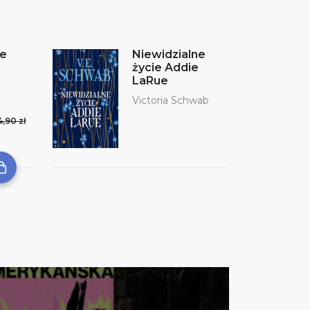
te
Niewidzialne
życie Addie
LaRue
Victoria Schwab
4,90 zł