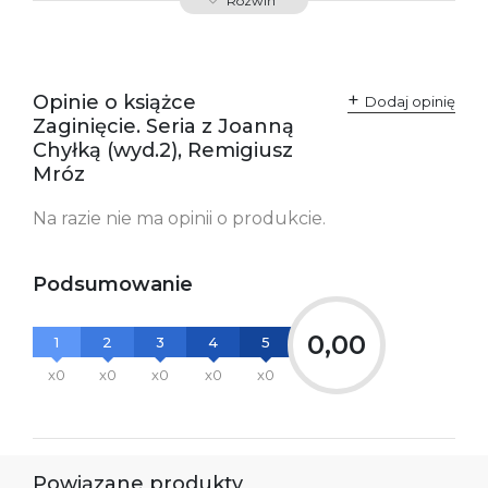
Rozwiń
Producent / Osoby
Wydawnictwo Poznańskie
odpowiedzialne za
Sp. z o.o.
zgodność produktu z
ul. Fredry 8
przepisami:
61-701 Poznań
Opinie o książce
Polska
Dodaj opinię
kontakt@wydajenamsie.pl
Zaginięcie. Seria z Joanną
+48 61 623 38 38
Chyłką (wyd.2), Remigiusz
Mróz
Ostrzeżenia oraz
Załącznik PDF
informacje dotyczące
bezpieczeństwa:
Na razie nie ma opinii o produkcie.
Podsumowanie
0,00
1
2
3
4
5
x0
x0
x0
x0
x0
Powiązane produkty