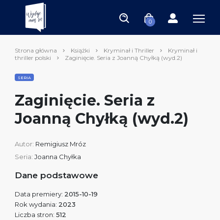
0
Strona główna
Książki
Kryminał i Thriller
Kryminał i
thriller polski
Zaginięcie. Seria z Joanną Chyłką (wyd.2)
SERIA
Zaginięcie. Seria z
Joanną Chyłką (wyd.2)
Autor:
Remigiusz Mróz
Seria:
Joanna Chyłka
Dane podstawowe
Data premiery:
2015-10-19
Rok wydania:
2023
Liczba stron:
512