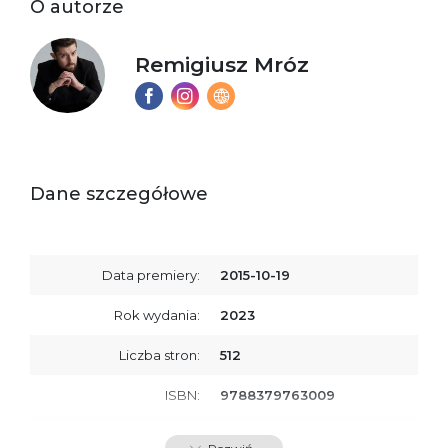
O autorze
Remigiusz Mróz
Dane szczegółowe
Data premiery:
2015-10-19
Rok wydania:
2023
Liczba stron:
512
ISBN:
9788379763009
SKU:
E200086