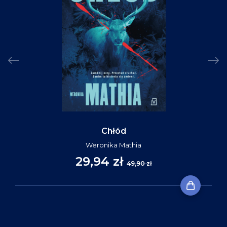
Chłód
Weronika Mathia
29,94 zł
49,90 zł