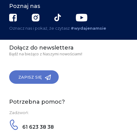
Poznaj nas
Oznacz nas i pokaż, że czytasz
#wydajenamsie
Dołącz do newslettera
Bądź na bieżąco z Naszymi nowościami!
ZAPISZ SIĘ
Potrzebna pomoc?
Zadzwoń:
61 623 38 38