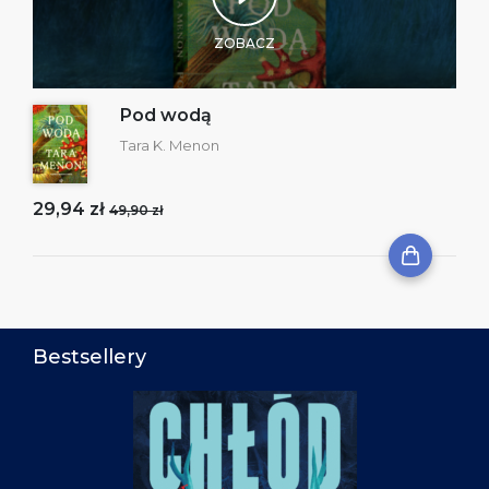
ZOBACZ
Pod wodą
Tara K. Menon
29,94 zł
49,90 zł
Bestsellery