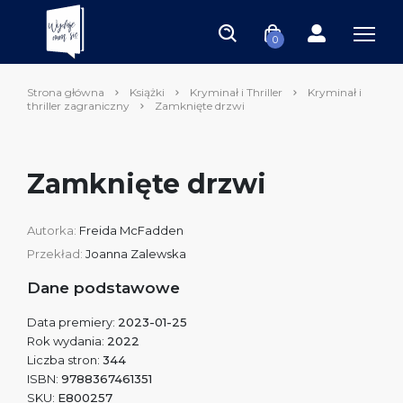
0
Strona główna
Książki
Kryminał i Thriller
Kryminał i
thriller zagraniczny
Zamknięte drzwi
Zamknięte drzwi
Autorka:
Freida McFadden
Przekład:
Joanna Zalewska
Dane podstawowe
Data premiery:
2023-01-25
Rok wydania:
2022
Liczba stron:
344
ISBN:
9788367461351
SKU:
E800257