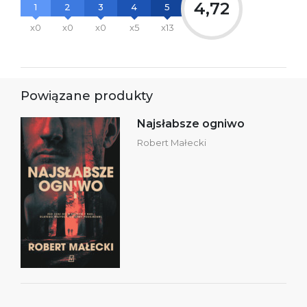
4,72
1
2
3
4
5
x0
x0
x0
x5
x13
Powiązane produkty
Najsłabsze ogniwo
Robert Małecki