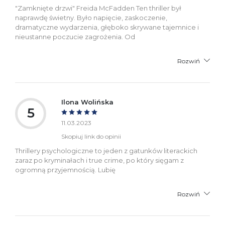
"Zamknięte drzwi" Freida McFadden Ten thriller był
naprawdę świetny. Było napięcie, zaskoczenie,
dramatyczne wydarzenia, głęboko skrywane tajemnice i
nieustanne poczucie zagrożenia. Od
Rozwiń
Ilona Wolińska
5
11.03.2023
Skopiuj link do opinii
Thrillery psychologiczne to jeden z gatunków literackich
zaraz po kryminałach i true crime, po który sięgam z
ogromną przyjemnością. Lubię
Rozwiń