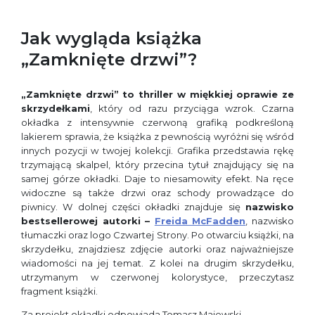
Jak wygląda książka
„Zamknięte drzwi”?
„Zamknięte drzwi” to thriller w miękkiej oprawie ze
skrzydełkami
, który od razu przyciąga wzrok. Czarna
okładka z intensywnie czerwoną grafiką podkreśloną
lakierem sprawia, że książka z pewnością wyróżni się wśród
innych pozycji w twojej kolekcji. Grafika przedstawia rękę
trzymającą skalpel, który przecina tytuł znajdujący się na
samej górze okładki. Daje to niesamowity efekt. Na ręce
widoczne są także drzwi oraz schody prowadzące do
piwnicy. W dolnej części okładki znajduje się
nazwisko
bestsellerowej autorki –
Freida McFadden
, nazwisko
tłumaczki oraz logo Czwartej Strony. Po otwarciu książki, na
skrzydełku, znajdziesz zdjęcie autorki oraz najważniejsze
wiadomości na jej temat. Z kolei na drugim skrzydełku,
utrzymanym w czerwonej kolorystyce, przeczytasz
fragment książki.
Za projekt okładki odpowiada Tomasz Majewski.