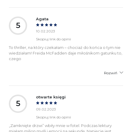
Agata
5
10.02.2023
Skopiuj link do opinii
To thriller, na który czekałam – chociaż do końca o tym nie
wiedziałam! Freida McFadden daje miłośnikom gatunku to,
czego
Rozwiń
otwarte księgi
5
09.02.2023
Skopiuj link do opinii
„Zamknięte drzwi” wbiły mnie w fotel. Podczas lektury
miałam milion myśli i emocji na sekundę. Napięcie jest