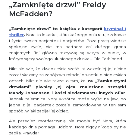
„Zamknięte drzwi” Freidy
McFadden?
„Zamknięte drzwi” to książka z kategorii
kryminał i
thriller
.
Nora to lekarka, która każdego dnia ratuje zdrowie
i życie swoich pacjentek i pacjentów. Poza pracą wiedzie
spokojne życie, nie ma partnera ani dużego grona
znajomych. Jej główną rozrywką są wizyty w pubie, w
którym sączy swojego ulubionego drinka – Old Fashioned.
Nikt nie wie, że dwadzieścia sześć lat wcześniej jej ojciec
został skazany za zabójstwo młodej brunetki o niebieskich
oczach. Nikt nie wie także o tym, że
za „Zamkniętymi
drzwiami” piwnicy jej ojca znaleziono szczątki
Mandy Johannson i kości siedemnastu innych ofiar
.
Jednak tajemnica Nory wkrótce może wyjść na jaw, bo
jedna z jej pacjentek zostaje zamordowana w ten sam
sposób, w jaki zabijał jej ojciec.
Ale przecież morderczynią nie mogła być Nora, która
każdego dnia pomaga ludziom. Nora nigdy nikogo by nie
zabiła. Prawda?