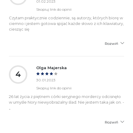
01.02.2023
Skopiuj link do opinii
Czytam praktycznie codziennie, są autorzy, których biorę w
ciemno i jestem gotowa spijać każde słowo z ich klawiatury,
ciesząc się
Rozwiń
Olga Majerska
4
30.01.2023
Skopiuj link do opinii
26 lat życia z piętnem córki seryjnego mordercy odcisnęło
w umyśle Nory niewyobrażalny ślad. Nie jestem taka jak on. -
„
Rozwiń