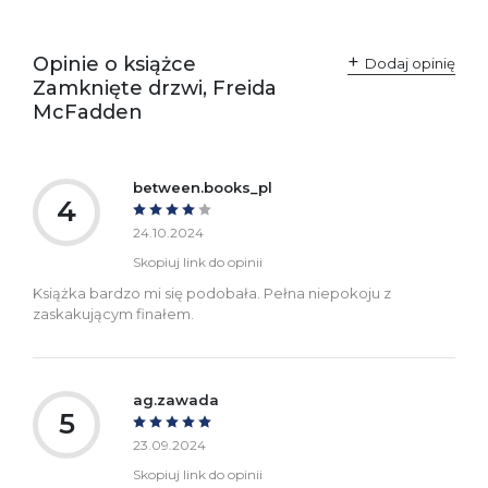
odpowiedzialne za
Sp. z o.o.
zgodność produktu z
ul. Fredry 8
przepisami:
61-701 Poznań
Opinie o książce
Polska
Dodaj opinię
kontakt@wydajenamsie.pl
Zamknięte drzwi, Freida
+48 61 623 38 38
McFadden
Ostrzeżenia oraz
Załącznik PDF
informacje dotyczące
bezpieczeństwa:
between.books_pl
4
24.10.2024
Skopiuj link do opinii
Książka bardzo mi się podobała. Pełna niepokoju z
zaskakującym finałem.
ag.zawada
5
23.09.2024
Skopiuj link do opinii