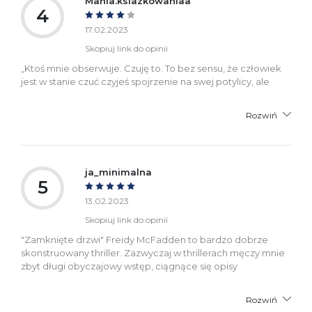
Mania.ksiazkowaniaa
4
17.02.2023
Skopiuj link do opinii
„Ktoś mnie obserwuje. Czuję to. To bez sensu, że człowiek
jest w stanie czuć czyjeś spojrzenie na swej potylicy, ale
Rozwiń
ja_minimalna
5
13.02.2023
Skopiuj link do opinii
"Zamknięte drzwi" Freidy McFadden to bardzo dobrze
skonstruowany thriller. Zazwyczaj w thrillerach męczy mnie
zbyt długi obyczajowy wstęp, ciągnące się opisy
Rozwiń