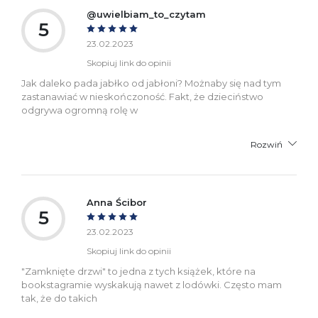
@uwielbiam_to_czytam
5
23.02.2023
Skopiuj link do opinii
Jak daleko pada jabłko od jabłoni? Możnaby się nad tym
zastanawiać w nieskończoność. Fakt, że dzieciństwo
odgrywa ogromną rolę w
Rozwiń
Anna Ścibor
5
23.02.2023
Skopiuj link do opinii
"Zamknięte drzwi" to jedna z tych książek, które na
bookstagramie wyskakują nawet z lodówki. Często mam
tak, że do takich