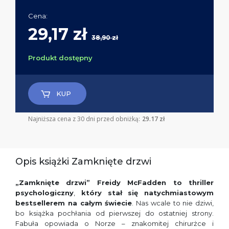
Cena:
29,17 zł
38,90 zł
Produkt dostępny
KUP
Najniższa cena z 30 dni przed obniżką:
29.17 zł
Opis książki Zamknięte drzwi
„Zamknięte drzwi” Freidy McFadden to thriller
psychologiczny
,
który stał się natychmiastowym
bestsellerem na całym świecie
. Nas wcale to nie dziwi,
bo książka pochłania od pierwszej do ostatniej strony.
Fabuła opowiada o Norze – znakomitej chirurżce i