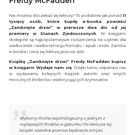
Freidy McFadden
Nie możesz doczekać się lektury? To podobnie jak ponad
11
tysięcy osób, które kupiły
e-booka powieści
„Zamknięte drzwi” w pierwsze dwa dni od jej
premiery w Stanach Zjednoczonych
. W księgarni
dostępne są najpopularniejsze rozszerzenia na czytniki dla
wielbicielek i wielbicieli tego formatu – epub i mobi. Zamów
e-booka i ciesz się lekturą jeszcze dziś.
Książkę „Zamknięte drzwi” Freidy McFadden kupisz
w księgarni Wydaje nam się
. Dzięki temu wspierasz nas
w wydawaniu kolejnych książek autorki oraz innych
mrocznych thrillerów i elektryzujących kryminałów.
Wyborny thriller psychologiczny z jednym z
najlepszych finałów w gatunku! Po lekturze tej
książki wszelkie piwnice będziecie omijać