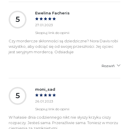
Ewelina Facheris
5
27.01.2023
Skopiuj link do opinii
Czy mordercze skłonności są dziedziczne? Nora Davis robi
wszystko, aby odciąć się od swojej przeszłości. Jej ojciec
jest seryjnym mordercą. Odsiaduje
Rozwiń
moni_sad
5
26.01.2023
Skopiuj link do opinii
W hałasie dnia codziennego nikt nie słyszy krzyku ciszy
rozpaczy. Jesteś sama. Przeraźliwie sama. Toniesz w morzu
cierpienia za zamkniętymi