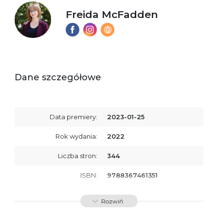
Freida McFadden
Dane szczegółowe
Data premiery:
2023-01-25
Rok wydania:
2022
Liczba stron:
344
ISBN:
9788367461351
SKU:
E800257
Rozwiń
Producent / Osoby
Wydawnictwo Poznańskie