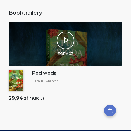
Booktrailery
ZOBACZ
Pod wodą
Tara K. Menon
29,94 zł
49,90 zł