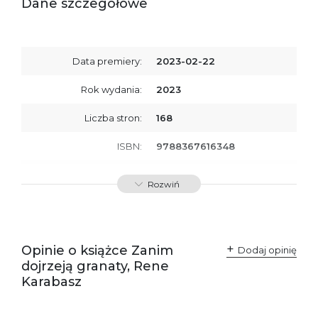
Dane szczegółowe
Data premiery:
2023-02-22
Rok wydania:
2023
Liczba stron:
168
ISBN:
9788367616348
SKU:
E800306
Rozwiń
Producent / Osoby
Wydawnictwo Poznańskie
odpowiedzialne za
Sp. z o.o.
zgodność produktu z
ul. Fredry 8
przepisami:
61-701 Poznań
Opinie o książce Zanim
Polska
Dodaj opinię
kontakt@wydajenamsie.pl
dojrzeją granaty, Rene
+48 61 623 38 38
Karabasz
Ostrzeżenia oraz
Załącznik PDF
informacje dotyczące