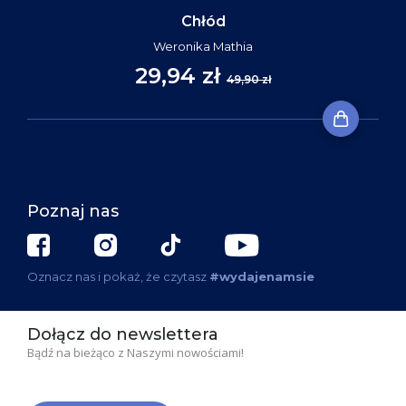
Chłód
Weronika Mathia
29,94 zł
49,90 zł
Poznaj nas
Oznacz nas i pokaż, że czytasz
#wydajenamsie
Dołącz do newslettera
Bądź na bieżąco z Naszymi nowościami!