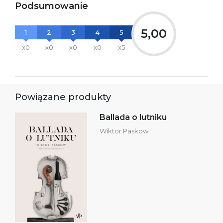
Podsumowanie
5,00
1
2
3
4
5
x0
x0
x0
x0
x5
Powiązane produkty
Ballada o lutniku
Wiktor Paskow