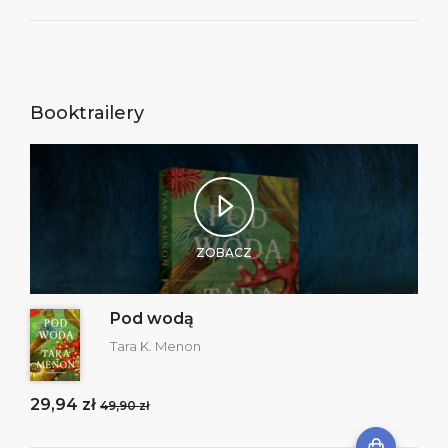
Booktrailery
ZOBACZ
Pod wodą
Tara K. Menon
29,94 zł
49,90 zł