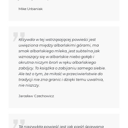
Mike Urbaniak
Krzywda w tej wstrząsającej powieści jest
uwięziona między albańskimi górami, ma
smak albańskiego mleka, jest subtelna jak
wznoszący się w albańskie niebo gołąb i
okrutna niczym broń w ręku albańskiego
zabójcy. To książka o zabijaniu samego siebie.
Ale też o tym, że miłość w przeciwieństwie do
tradycji nie zna granic i dzięki temu uwalnia,
nie niszczy.
Jarosław Czechowicz
Ta niezwykła powieść jest jak pieśń śpiewana