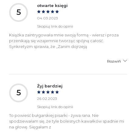
bezpieczeństwa:
otwarte księgi
5
04.03.2023
Skopiuj link do opinii
Książka zaintrygowała mnie swoją formą - wiersz i proza
przenikają się wzajemnie tworząc spójną całość.
Synkretyzm sprawia, że „Zanim dojrzeją
Rozwiń
Żyj bardziej
5
26.02.2023
Skopiuj link do opinii
To powieść bułgarskiej pisarki - żywa rana. Nie
spodziewałam się, że tyle bolesnych kawałków spadnie mi
na głowę. Sięgałam z