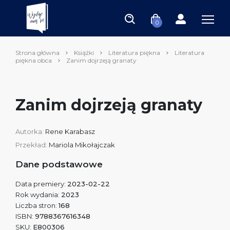
0
Strona główna
Książki
Literatura piękna
Literatura
piękna obca
Zanim dojrzeją granaty
Zanim dojrzeją granaty
Autorka:
Rene Karabasz
Przekład:
Mariola Mikołajczak
Dane podstawowe
Data premiery:
2023-02-22
Rok wydania:
2023
Liczba stron:
168
ISBN:
9788367616348
SKU:
E800306