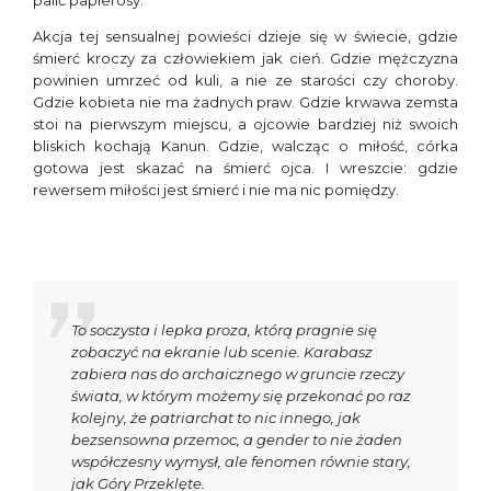
palić papierosy.
Akcja tej sensualnej powieści dzieje się w świecie, gdzie
śmierć kroczy za człowiekiem jak cień. Gdzie mężczyzna
powinien umrzeć od kuli, a nie ze starości czy choroby.
Gdzie kobieta nie ma żadnych praw. Gdzie krwawa zemsta
stoi na pierwszym miejscu, a ojcowie bardziej niż swoich
bliskich kochają Kanun. Gdzie, walcząc o miłość, córka
gotowa jest skazać na śmierć ojca. I wreszcie: gdzie
rewersem miłości jest śmierć i nie ma nic pomiędzy.
To soczysta i lepka proza, którą pragnie się
zobaczyć na ekranie lub scenie. Karabasz
zabiera nas do archaicznego w gruncie rzeczy
świata, w którym możemy się przekonać po raz
kolejny, że patriarchat to nic innego, jak
bezsensowna przemoc, a gender to nie żaden
współczesny wymysł, ale fenomen równie stary,
jak Góry Przeklęte.