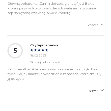
Główną bohaterką „Zanim dojrzeją granaty” jest Bekia,
która z pewnych przyczyn zdecydowała się na zostanie
zaprzysiężoną dziewicą, a więc kobietą,
Rozwiń
Czytajacamewa
5
18.02.2023
Skopiuj link do opinii
Kanun — albańskie prawo zwyczajowe — zniszczyło Baki
życie. Bo jak inaczej powiedzieć o zasadach, które zmusiły
ją do życia
Rozwiń