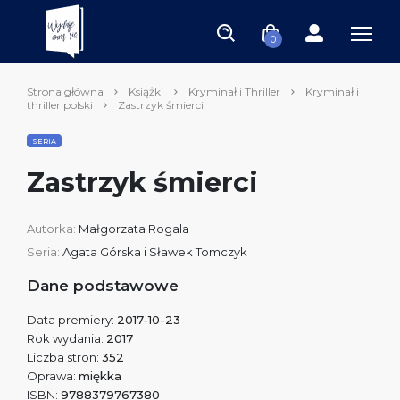
0
Strona główna
Książki
Kryminał i Thriller
Kryminał i
thriller polski
Zastrzyk śmierci
SERIA
Zastrzyk śmierci
Autorka:
Małgorzata Rogala
Seria:
Agata Górska i Sławek Tomczyk
Dane podstawowe
Data premiery:
2017-10-23
Rok wydania:
2017
Liczba stron:
352
Oprawa:
miękka
ISBN:
9788379767380