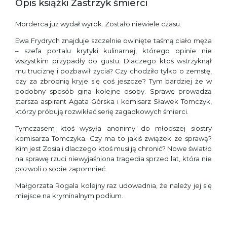
Opis książki Zastrzyk śmierci
Morderca już wydał wyrok. Zostało niewiele czasu.
Ewa Frydrych znajduje szczelnie owinięte taśmą ciało męża
– szefa portalu krytyki kulinarnej, którego opinie nie
wszystkim przypadły do gustu. Dlaczego ktoś wstrzyknął
mu truciznę i pozbawił życia? Czy chodziło tylko o zemstę,
czy za zbrodnią kryje się coś jeszcze? Tym bardziej że w
podobny sposób giną kolejne osoby. Sprawę prowadzą
starsza aspirant Agata Górska i komisarz Sławek Tomczyk,
którzy próbują rozwikłać serię zagadkowych śmierci.
Tymczasem ktoś wysyła anonimy do młodszej siostry
komisarza Tomczyka. Czy ma to jakiś związek ze sprawą?
Kim jest Zosia i dlaczego ktoś musi ją chronić? Nowe światło
na sprawę rzuci niewyjaśniona tragedia sprzed lat, która nie
pozwoli o sobie zapomnieć.
Małgorzata Rogala kolejny raz udowadnia, że należy jej się
miejsce na kryminalnym podium.