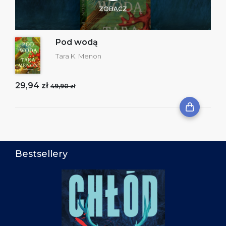
ZOBACZ
Pod wodą
Tara K. Menon
29,94 zł
49,90 zł
Bestsellery