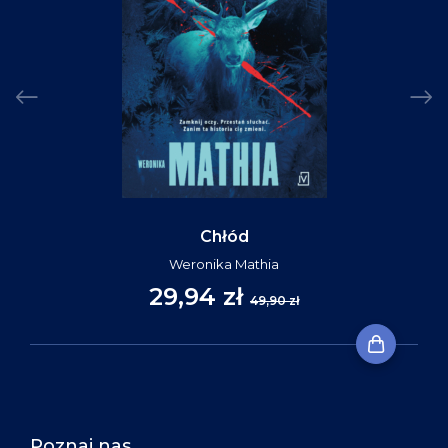
Chłód
Weronika Mathia
29,94 zł
49,90 zł
Poznaj nas