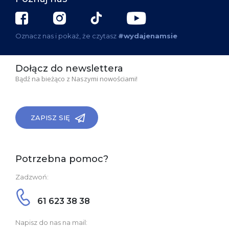
Oznacz nas i pokaż, że czytasz
#wydajenamsie
Dołącz do newslettera
Bądź na bieżąco z Naszymi nowościami!
ZAPISZ SIĘ
Potrzebna pomoc?
Zadzwoń:
61 623 38 38
Napisz do nas na mail: