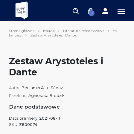
0
Strona główna
Książki
Literatura młodzieżowa
YA
fantasy
Zestaw Arystoteles i Dante
Zestaw Arystoteles i
Dante
Autor:
Benjamin Alire Sáenz
Przekład:
Agnieszka Brodzik
Dane podstawowe
Data premiery:
2021-08-11
SKU:
Z800074