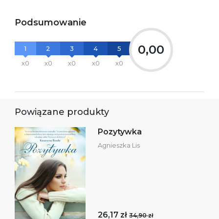
Podsumowanie
0,00
1
2
3
4
5
x0
x0
x0
x0
x0
Powiązane produkty
Pozytywka
Agnieszka Lis
26,17 zł
34,90 zł