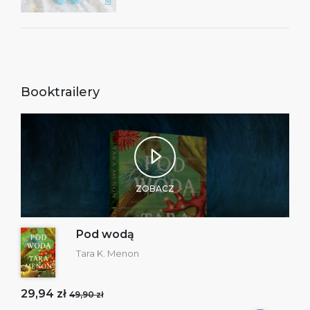
Booktrailery
ZOBACZ
Pod wodą
Tara K. Menon
29,94 zł
49,90 zł