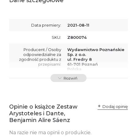
Dane szczegółowe
Data premiery:
2021-08-11
SKU:
Z800074
Producent / Osoby
Wydawnictwo Poznańskie
odpowiedzialne za
Sp. z o.o.
zgodność produktu z
ul. Fredry 8
przepisami:
61-701 Poznań
Polska
kontakt@wydajenamsie.pl
Rozwiń
+48 61 623 38 38
Ostrzeżenia oraz
Załącznik PDF
informacje dotyczące
bezpieczeństwa:
Opinie o książce Zestaw
Dodaj opinię
Arystoteles i Dante,
Benjamin Alire Sáenz
Na razie nie ma opinii o produkcie.