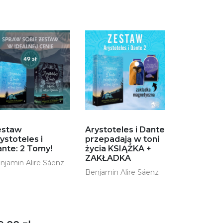
estaw
Arystoteles i Dante
ystoteles i
przepadają w toni
nte: 2 Tomy!
życia KSIĄŻKA +
ZAKŁADKA
njamin Alire Sáenz
Benjamin Alire Sáenz