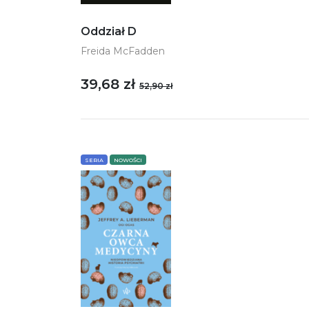
Oddział D
Freida McFadden
39,68 zł
52,90 zł
SERIA
NOWOŚCI