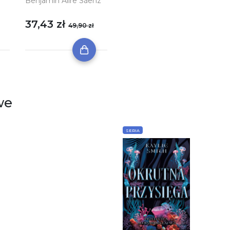
Benjamin Alire Sáenz
37,43 zł
49,90 zł
we
SERIA