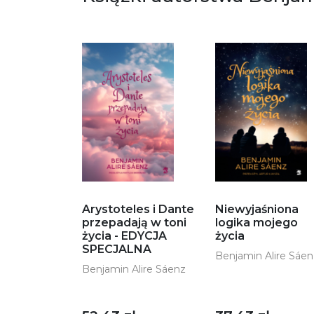
Arystoteles i Dante
Niewyjaśniona
przepadają w toni
logika mojego
życia - EDYCJA
życia
SPECJALNA
Benjamin Alire Sáen
Benjamin Alire Sáenz