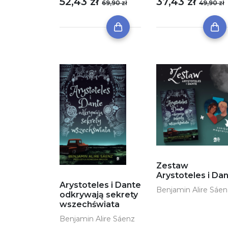
52,43 zł
37,43 zł
69,90 zł
49,90 zł
Zestaw
Arystoteles i Da
Arystoteles i Dante
Benjamin Alire Sáen
odkrywają sekrety
wszechświata
Benjamin Alire Sáenz