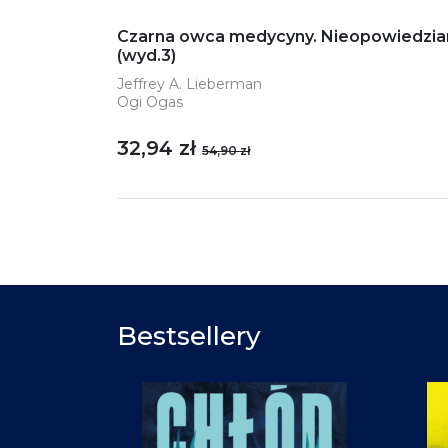
Czarna owca medycyny. Nieopowiedziana 
(wyd.3)
Jeffrey A. Lieberman
Ogi Ogas
32,94 zł
54,90 zł
Bestsellery