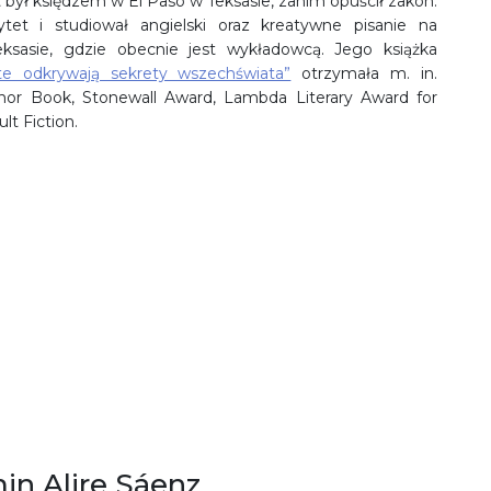
lat był księdzem w El Paso w Teksasie, zanim opuścił zakon.
tet i studiował angielski oraz kreatywne pisanie na
ksasie, gdzie obecnie jest wykładowcą. Jego książka
te odkrywają sekrety wszechświata”
otrzymała m. in.
nor Book, Stonewall Award, Lambda Literary Award for
lt Fiction.
in Alire Sáenz