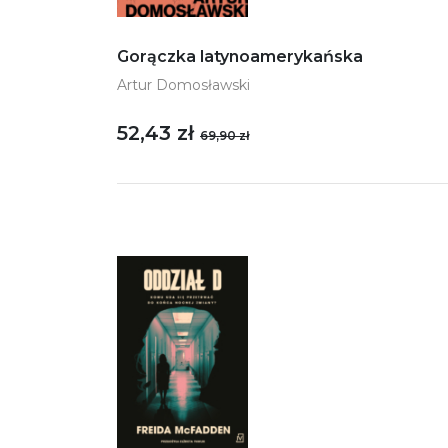
Gorączka latynoamerykańska
Artur Domosławski
52,43 zł
69,90 zł