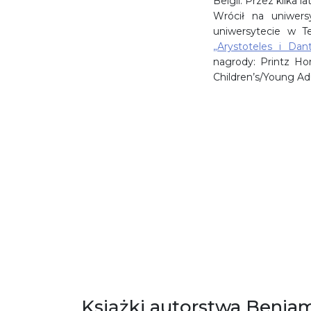
Belgii. Przez kilka 
Wrócił na uniwersy
uniwersytecie w Te
„Arystoteles i Dan
nagrody: Printz Ho
Children’s/Young Adu
Książki autorstwa Benjam