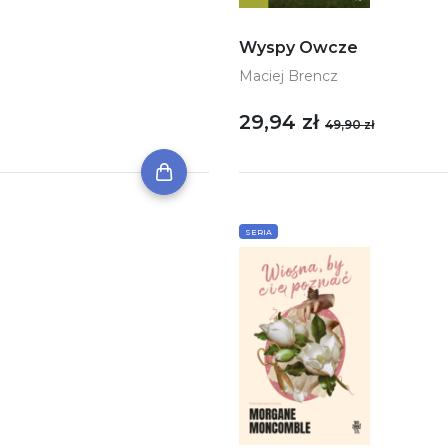
Wyspy Owcze
Maciej Brencz
29,94 zł
49,90 zł
SERIA