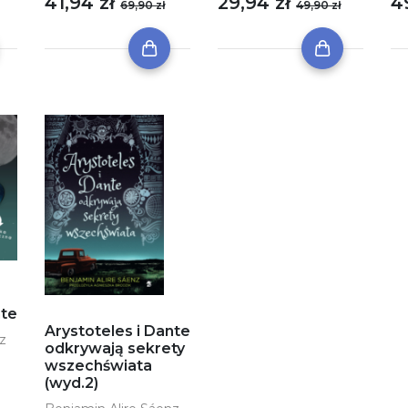
41,94 zł
29,94 zł
4
69,90 zł
49,90 zł
nte
Arystoteles i Dante
z
odkrywają sekrety
wszechświata
(wyd.2)