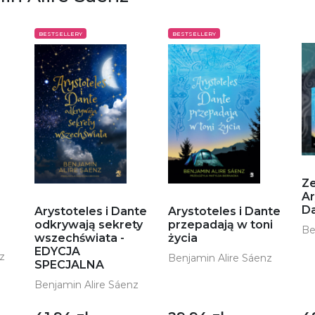
BESTSELLERY
BESTSELLERY
Z
Ar
Da
Arystoteles i Dante
Arystoteles i Dante
odkrywają sekrety
przepadają w toni
Be
wszechświata -
życia
EDYCJA
z
Benjamin Alire Sáenz
SPECJALNA
Benjamin Alire Sáenz