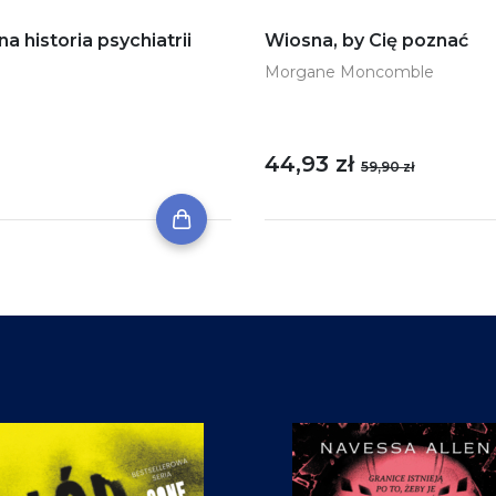
historia psychiatrii
Wiosna, by Cię poznać
Morgane Moncomble
44,93 zł
59,90 zł