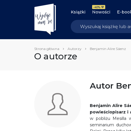
-40% 💙
Książki
Nowości
E-boo
Strona główna
Autorzy
Benjamin Alire Sáenz
O autorze
Autor Ben
Benjamin Alire Sá
powieściopisarz i 
w pobliżu Mesilla
seminarium duchow