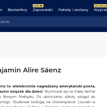
2026 📚
OD 7.50 ZŁ
ki
Bestsellery
Zapowiedzi
Pakiety i zestawy
Wyprze
jamin Alire Sáenz
enz to wielokrotnie nagradzany amerykański poeta,
autor książek dla dzieci
. Wychował się na małej farmie
 w Nowym Meksyku. Po ukończeniu szkoły wstąpił do
nego. Studiował teologię na Uniwersytecie Louvain w