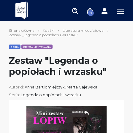
0
Strona główna
Książki
Literatura młodzieżowa
Zestaw „Legenda o popiołach i wrzasku”
SERIA
EDYCJA LIMITOWANA
Zestaw "Legenda o
popiołach i wrzasku"
Autorki:
Anna Bartłomiejczyk
,
Marta Gajewska
Seria:
Legenda o popiołach i wrzasku