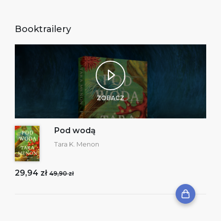
Booktrailery
ZOBACZ
Pod wodą
Tara K. Menon
29,94 zł
49,90 zł