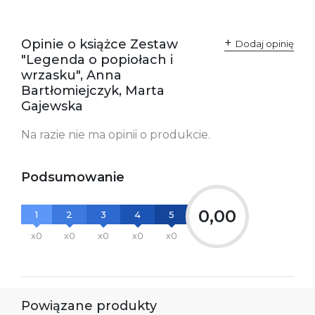
Opinie o książce Zestaw
Dodaj opinię
"Legenda o popiołach i
wrzasku", Anna
Bartłomiejczyk, Marta
Gajewska
Na razie nie ma opinii o produkcie.
Podsumowanie
0,00
1
2
3
4
5
x0
x0
x0
x0
x0
Powiązane produkty