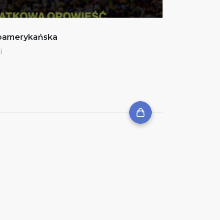
noamerykańska
i