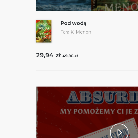
Pod wodą
Tara K. Menon
29,94 zł
49,90 zł