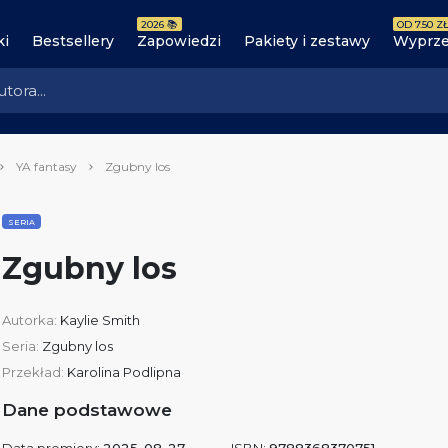
2026 📚
OD 7.50 ZŁ
ki
Bestsellery
Zapowiedzi
Pakiety i zestawy
Wyprze
YA fantasy
Zgubny los
SERIA
Zgubny los
Autorka:
Kaylie Smith
Seria:
Zgubny los
Przekład:
Karolina Podlipna
Dane podstawowe