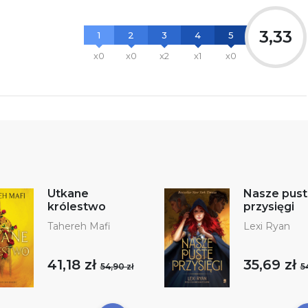
3,33
1
2
3
4
5
x0
x0
x2
x1
x0
Utkane
Nasze pus
królestwo
przysięgi
Tahereh Mafi
Lexi Ryan
41,18 zł
35,69 zł
54,90 zł
5