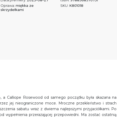
Data premiery:
2025-08-27
ISBN:
9788368370751
Oprawa:
miękka ze
SKU:
K801018
skrzydełkami
wo, a Calliope Rosewood od samego początku była skazana na
rzez jej nieograniczone moce. Mroczne przekleństwo i strach
szczenia sabatu wraz z dwiema najlepszymi przyjaciółkami. Po
 od wypełnienia przerażającej przepowiedni. Ma zostać ostatnią