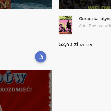
Gorączka laty
Artur Domosławsk
52,43 zł
69,90 zł