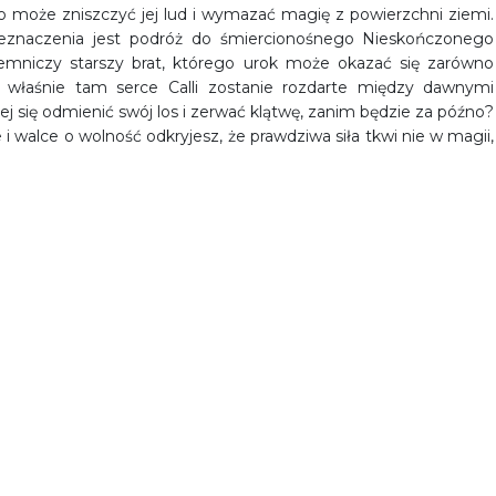
 może zniszczyć jej lud i wymazać magię z powierzchni ziemi.
naczenia jest podróż do śmiercionośnego Nieskończonego
ajemniczy starszy brat, którego urok może okazać się zarówno
 właśnie tam serce Calli zostanie rozdarte między dawnymi
ej się odmienić swój los i zerwać klątwę, zanim będzie za późno?
 i walce o wolność odkryjesz, że prawdziwa siła tkwi nie w magii,