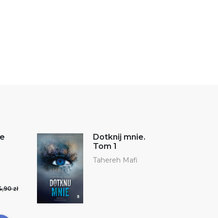
te
Dotknij mnie.
Tom 1
Tahereh Mafi
4,90 zł