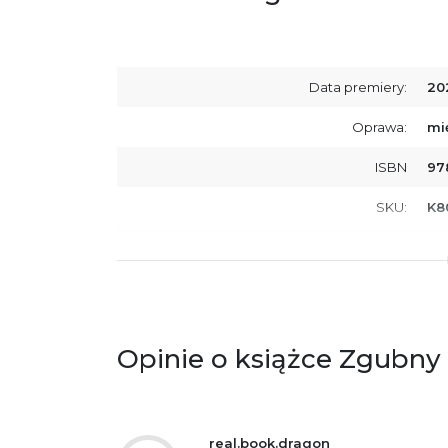
Data premiery:
20
Oprawa:
mi
ISBN
97
SKU:
K8
Producent / Osoby odpowiedzialne za
Wy
zgodność produktu z przepisami:
ul.
61
Po
ko
+4
Opinie o książce Zgubny 
Ostrzeżenia oraz informacje dotyczące
Za
bezpieczeństwa:
real.book.dragon