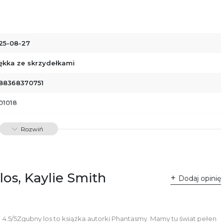
25-08-27
ękka ze skrzydełkami
88368370751
01018
dawnictwo Poznańskie Sp. z o.o.
Rozwiń
 Fredry 8
-701 Poznań
lska
ntakt@wydajenamsie.pl
8 61 623 38 38
los, Kaylie Smith
Dodaj opinię
łącznik PDF
4.5/5Zgubny los to książka autorki Phantasmy. Mamy tu świat pełen