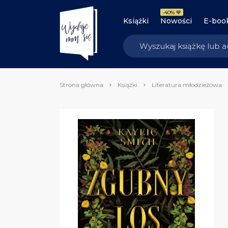
-40% 💙
Książki
Nowości
E-boo
Strona główna
Książki
Literatura młodzieżowa