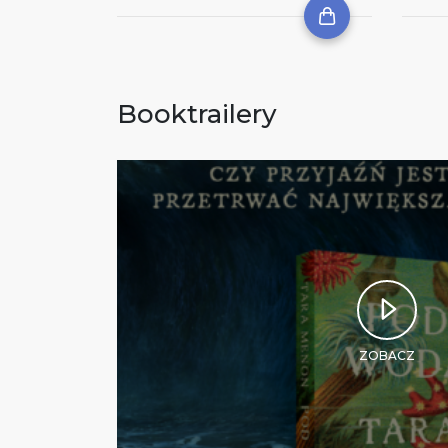
Booktrailery
ZOBACZ