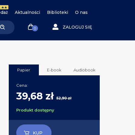
 🔥🔥
daż
Aktualności
Biblioteki
O nas
ZALOGUJ SIĘ
0
Papier
E-book
Audiobook
Cena:
39,68 zł
52,90 zł
Produkt dostępny
KUP