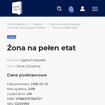
0
Strona główna
Książki
Literatura obyczajowa
Powieści obyczajowe polskie
Żona na pełen etat
SERIA
Żona na pełen etat
Autorka:
Agata Przybyłek
Seria:
Seria z Zuzanną
Dane podstawowe
Data premiery:
2018-02-13
Rok wydania:
2018
Liczba stron:
416
ISBN:
9788379768707
SKU:
E200955