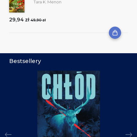
Tara K. Menon
29,94 zł
49,90 zł
Bestsellery