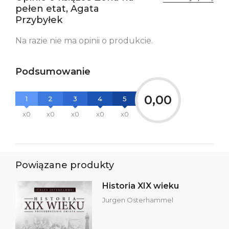
kontakt@wydajenamsie.pl
pełen etat, Agata
+48 61 623 38 38
Przybyłek
Ostrzeżenia oraz
Załącznik PDF
Na razie nie ma opinii o produkcie.
informacje dotyczące
bezpieczeństwa:
Podsumowanie
0,00
1
2
3
4
5
x0
x0
x0
x0
x0
Powiązane produkty
Historia XIX wieku
Jurgen Osterhammel