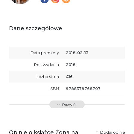
Dane szczegółowe
Data premiery:
2018-02-13
Rok wydania:
2018
Liczba stron:
416
ISBN:
9788379768707
SKU:
E200955
Rozwiń
Producent / Osoby
Wydawnictwo Poznańskie
odpowiedzialne za
Sp. z o.o.
zgodność produktu z
ul. Fredry 8
przepisami:
61-701 Poznań
Opinie o książce Żona na
Polska
Dodaj opinię