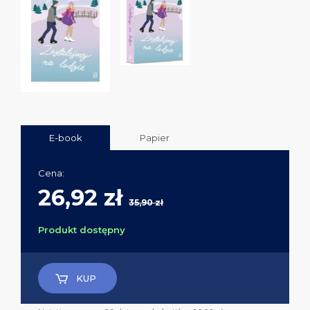
E-book
Papier
Cena:
26,92 zł
35,90 zł
Produkt dostępny
KUP