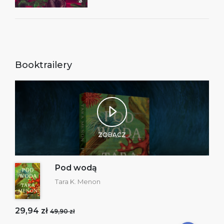
Booktrailery
ZOBACZ
Pod wodą
Tara K. Menon
29,94 zł
49,90 zł