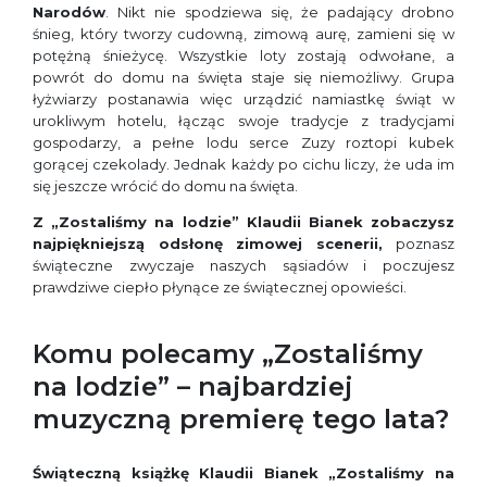
Narodów
. Nikt nie spodziewa się, że padający drobno
śnieg, który tworzy cudowną, zimową aurę, zamieni się w
potężną śnieżycę. Wszystkie loty zostają odwołane, a
powrót do domu na święta staje się niemożliwy. Grupa
łyżwiarzy postanawia więc urządzić namiastkę świąt w
urokliwym hotelu, łącząc swoje tradycje z tradycjami
gospodarzy, a pełne lodu serce Zuzy roztopi kubek
gorącej czekolady. Jednak każdy po cichu liczy, że uda im
się jeszcze wrócić do domu na święta.
Z „Zostaliśmy na lodzie” Klaudii Bianek zobaczysz
najpiękniejszą odsłonę zimowej scenerii,
poznasz
świąteczne zwyczaje naszych sąsiadów i poczujesz
prawdziwe ciepło płynące ze świątecznej opowieści.
Komu polecamy „Zostaliśmy
na lodzie” – najbardziej
muzyczną premierę tego lata?
Świąteczną książkę Klaudii Bianek „Zostaliśmy na