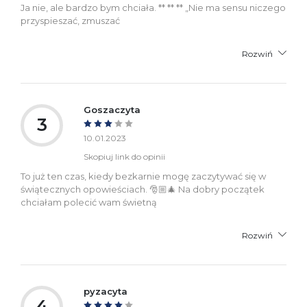
Ja nie, ale bardzo bym chciała. ** ** ** „Nie ma sensu niczego
przyspieszać, zmuszać
Rozwiń
Goszaczyta
3
10.01.2023
Skopiuj link do opinii
To już ten czas, kiedy bezkarnie mogę zaczytywać się w
świątecznych opowieściach. 🎅🏼🎄 Na dobry początek
chciałam polecić wam świetną
Rozwiń
pyzacyta
4