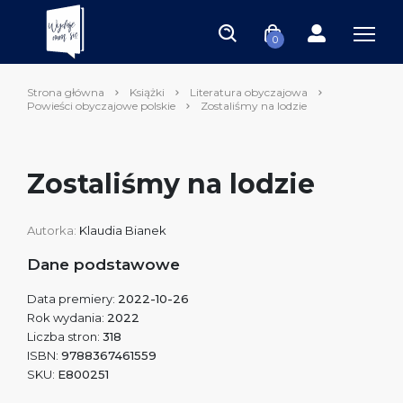
0
Strona główna
Książki
Literatura obyczajowa
Powieści obyczajowe polskie
Zostaliśmy na lodzie
Zostaliśmy na lodzie
Autorka:
Klaudia Bianek
Dane podstawowe
Data premiery:
2022-10-26
Rok wydania:
2022
Liczba stron:
318
ISBN:
9788367461559
SKU:
E800251