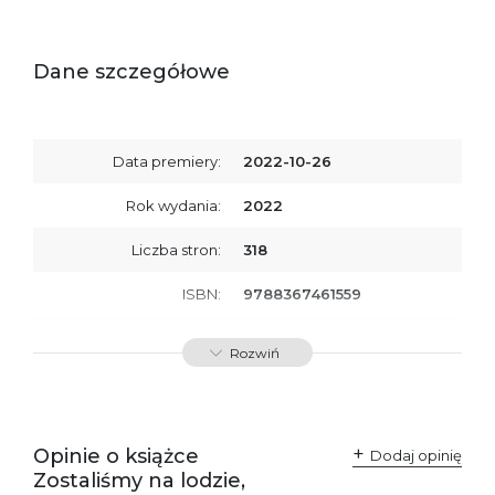
Dane szczegółowe
Data premiery:
2022-10-26
Rok wydania:
2022
Liczba stron:
318
ISBN:
9788367461559
SKU:
E800251
Rozwiń
Producent / Osoby
Wydawnictwo Poznańskie
odpowiedzialne za
Sp. z o.o.
zgodność produktu z
ul. Fredry 8
przepisami:
61-701 Poznań
Opinie o książce
Polska
Dodaj opinię
kontakt@wydajenamsie.pl
Zostaliśmy na lodzie,
+48 61 623 38 38