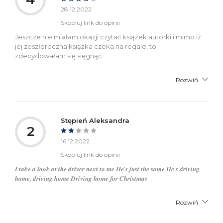
28.12.2022
Skopiuj link do opinii
Jeszcze nie miałam okazji czytać książek autorki i mimo iż
jej zeszłoroczna książka czeka na regale, to
zdecydowałam się sięgnąć
Rozwiń
Stępień Aleksandra
2
16.12.2022
Skopiuj link do opinii
𝑰 𝒕𝒂𝒌𝒆 𝒂 𝒍𝒐𝒐𝒌 𝒂𝒕 𝒕𝒉𝒆 𝒅𝒓𝒊𝒗𝒆𝒓 𝒏𝒆𝒙𝒕 𝒕𝒐 𝒎𝒆 𝑯𝒆'𝒔 𝒋𝒖𝒔𝒕 𝒕𝒉𝒆 𝒔𝒂𝒎𝒆 𝑯𝒆'𝒔 𝒅𝒓𝒊𝒗𝒊𝒏𝒈
𝒉𝒐𝒎𝒆, 𝒅𝒓𝒊𝒗𝒊𝒏𝒈 𝒉𝒐𝒎𝒆 𝑫𝒓𝒊𝒗𝒊𝒏𝒈 𝒉𝒐𝒎𝒆 𝒇𝒐𝒓 𝑪𝒉𝒓𝒊𝒔𝒕𝒎𝒂𝒔
Rozwiń