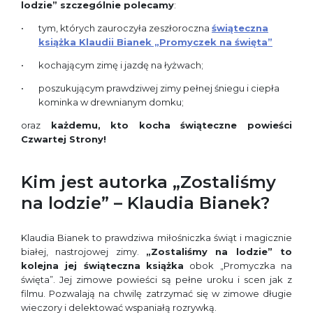
lodzie” szczególnie polecamy
:
tym, których zauroczyła zeszłoroczna
świąteczna
książka Klaudii Bianek „Promyczek na święta”
kochającym zimę i jazdę na łyżwach;
poszukującym prawdziwej zimy pełnej śniegu i ciepła
kominka w drewnianym domku;
oraz
każdemu, kto kocha świąteczne powieści
Czwartej Strony!
Kim jest autorka „Zostaliśmy
na lodzie” – Klaudia Bianek?
Klaudia Bianek to prawdziwa miłośniczka świąt i magicznie
białej, nastrojowej zimy.
„Zostaliśmy na lodzie” to
kolejna jej świąteczna
książka
obok „Promyczka na
święta”. Jej zimowe powieści są pełne uroku i scen jak z
filmu. Pozwalają na chwilę zatrzymać się w zimowe długie
wieczory i delektować wspaniałą rozrywką.