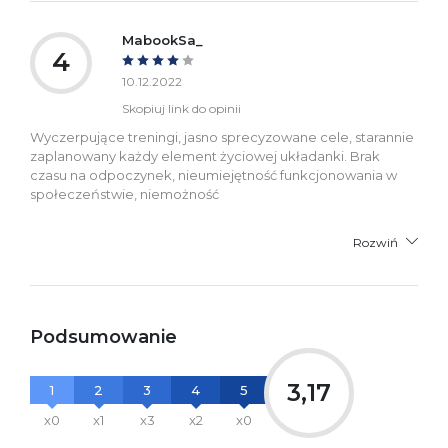
MabookSa_
4
10.12.2022
Skopiuj link do opinii
Wyczerpujące treningi, jasno sprecyzowane cele, starannie
zaplanowany każdy element życiowej układanki. Brak
czasu na odpoczynek, nieumiejętność funkcjonowania w
społeczeństwie, niemożność
Rozwiń
Podsumowanie
3,17
1
2
3
4
5
x0
x1
x3
x2
x0