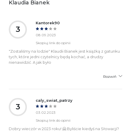
Klaudia Bianek
Ostrzeżenia oraz
Załącznik PDF
informacje dotyczące
bezpieczeństwa:
Kantorek90
3
08.09.2023
Skopiuj link do opinii
"Zostaliśmy na lodzie" Klaudii Bianek jest książką z gatunku
tych, które jedni czytelnicy będą kochać, a drudzy
nienawidzić. A jak było
Rozwiń
caly_swiat_patrzy
3
03.02.2023
Skopiuj link do opinii
Dobry wieczór w 2023 roku! 🤗 Byliście kiedyś na Słowacji?