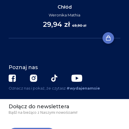
Chłód
Weronika Mathia
29,94 zł
49,90 zł
Poznaj nas
Oznacz nas i pokaż, że czytasz
#wydajenamsie
Dołącz do newslettera
Bądź na bieżąco z Naszymi nowościami!