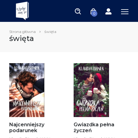
0
Strona główna
święta
święta
Najcenniejszy
Gwiazdka pełna
podarunek
życzeń