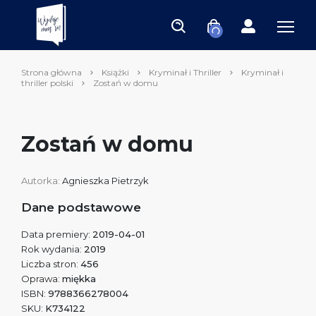
Strona główna
Książki
Kryminał i Thriller
Kryminał i
thriller polski
Zostań w domu
Zostań w domu
Autorka:
Agnieszka Pietrzyk
Dane podstawowe
Data premiery:
2019-04-01
Rok wydania:
2019
Liczba stron:
456
Oprawa:
miękka
ISBN:
9788366278004
SKU:
K734122