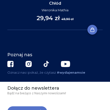
Chłód
Weronika Mathia
29,94 zł
49,90 zł
Poznaj nas
Oznacz nas i pokaż, że czytasz
#wydajenamsie
Dołącz do newslettera
Bądź na bieżąco z Naszymi nowościami!