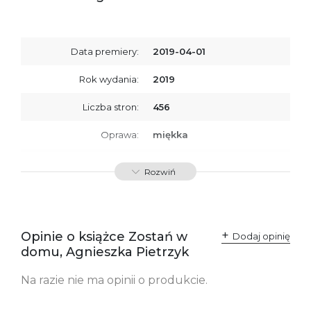
Data premiery:
2019-04-01
Rok wydania:
2019
Liczba stron:
456
Oprawa:
miękka
ISBN
9788366278004
Rozwiń
SKU:
K734122
Producent / Osoby
Wydawnictwo Poznańskie
odpowiedzialne za
Sp. z o.o.
Opinie o książce Zostań w
Dodaj opinię
zgodność produktu z
ul. Fredry 8
domu, Agnieszka Pietrzyk
przepisami:
61-701 Poznań
Polska
kontakt@wydajenamsie.pl
Na razie nie ma opinii o produkcie.
+48 61 623 38 38