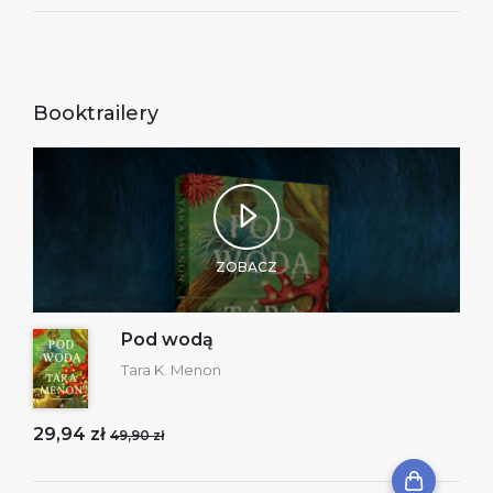
Booktrailery
ZOBACZ
Pod wodą
Tara K. Menon
29,94 zł
49,90 zł