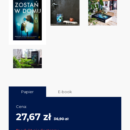
Papier
E-book
Cena:
27,67 zł
36,90 zł