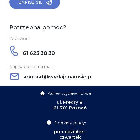
ZAPISZ SIĘ
Potrzebna pomoc?
Zadzwoń:
61 623 38 38
Napisz do nas na mail:
kontakt@wydajenamsie.pl
Adres wydawnictwa:
ul. Fredry 8,
61-701 Poznań
Godziny pracy:
poniedziałek-
czwartek