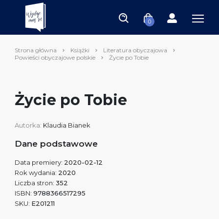
0
Strona główna
Książki
Literatura obyczajowa
Powieści obyczajowe polskie
Życie po Tobie
Życie po Tobie
Autorka:
Klaudia Bianek
Dane podstawowe
Data premiery:
2020-02-12
Rok wydania:
2020
Liczba stron:
352
ISBN:
9788366517295
SKU:
E201211