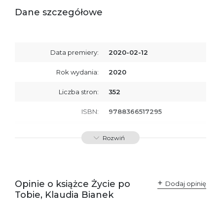
Dane szczegółowe
Data premiery:
2020-02-12
Rok wydania:
2020
Liczba stron:
352
ISBN:
9788366517295
SKU:
E201211
Rozwiń
Producent / Osoby
Wydawnictwo Poznańskie
odpowiedzialne za
Sp. z o.o.
zgodność produktu z
ul. Fredry 8
przepisami:
61-701 Poznań
Opinie o książce Życie po
Polska
Dodaj opinię
kontakt@wydajenamsie.pl
Tobie, Klaudia Bianek
+48 61 623 38 38
Ostrzeżenia oraz
Załącznik PDF