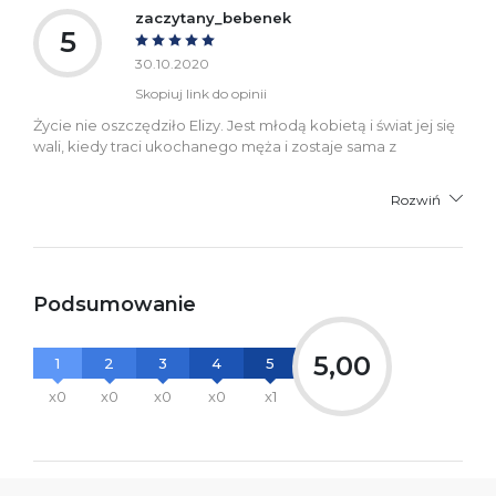
informacje dotyczące
zaczytany_bebenek
bezpieczeństwa:
5
30.10.2020
Skopiuj link do opinii
Życie nie oszczędziło Elizy. Jest młodą kobietą i świat jej się
wali, kiedy traci ukochanego męża i zostaje sama z
Rozwiń
Podsumowanie
5,00
1
2
3
4
5
x0
x0
x0
x0
x1