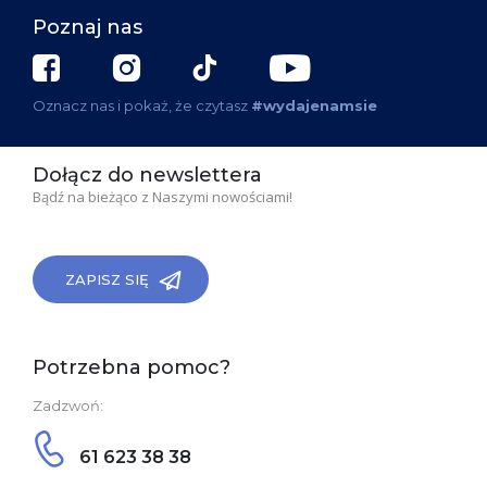
Poznaj nas
Oznacz nas i pokaż, że czytasz
#wydajenamsie
Dołącz do newslettera
Bądź na bieżąco z Naszymi nowościami!
ZAPISZ SIĘ
Potrzebna pomoc?
Zadzwoń:
61 623 38 38