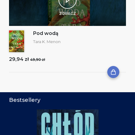
ZOBACZ
Pod wodą
Tara K. Menon
29,94 zł
49,90 zł
Bestsellery