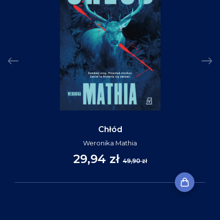
Chłód
Weronika Mathia
29,94 zł
49,90 zł