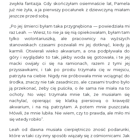
zwykła fantazja. Gdy skończyłam osiemnaście lat, Pamela
już nie żyła, a ja pierwszy pocałunek z dziewczyną miałam
jeszcze przed sobą.
„Po jej śmierci byłam taka przygnębiona — powiedziała mi
raz Leah. — Wiesz, to nie ja się nią opiekowałam, byłam tam
tylko wolontariuszką, ale pracownicy na wyższych
stanowiskach czasami pozwalali mi jej dotknąć, kiedy ją
karmili. Otwierali wieko akwarium, a ona podpływała do
góry i wyglądało to tak, jakby woda się gotowała, i te jej
macki owijały ci się na ramionach, razem z tymi jej
przyssawkami, i tak po prostu trzymała cię w miejscu,
patrzyła na ciebie. Nigdy nie próbowała mnie wciągnąć do
środka, znaczy nie tak zasadniczo, ale czasami trudno było
ją przekonać, żeby cię puściła, o ile sama nie miała na to
ochoty. No więc trzymała mnie tak, że musiałam się
nachylać, opierając się klatką piersiową o krawędź
akwarium, i na nią patrzyłam. A potem mnie puszczała.
Mówili, że mnie lubiła. Nie wiem, czy to prawda, ale miło mi
się wtedy robiło”.
Leah od dawna musiała cierpiętniczo znosić podarunki,
które w taki czy inny sposób wiązały się z ośmiornicami. Jak