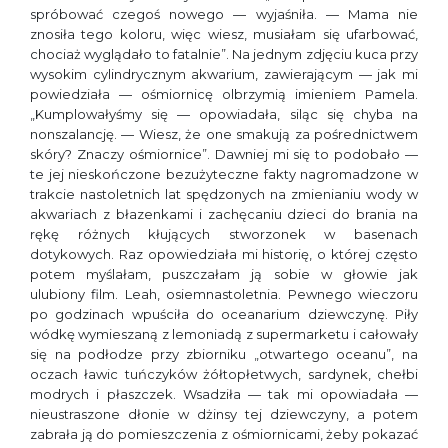
spróbować czegoś nowego — wyjaśniła. — Mama nie
znosiła tego koloru, więc wiesz, musiałam się ufarbować,
chociaż wyglądało to fatalnie”. Na jednym zdjęciu kuca przy
wysokim cylindrycznym akwarium, zawierającym — jak mi
powiedziała — ośmiornicę olbrzymią imieniem Pamela.
„Kumplowałyśmy się — opowiadała, siląc się chyba na
nonszalancję. — Wiesz, że one smakują za pośrednictwem
skóry? Znaczy ośmiornice”. Dawniej mi się to podobało —
te jej nieskończone bezużyteczne fakty nagromadzone w
trakcie nastoletnich lat spędzonych na zmienianiu wody w
akwariach z błazenkami i zachęcaniu dzieci do brania na
rękę różnych kłujących stworzonek w basenach
dotykowych. Raz opowiedziała mi historię, o której często
potem myślałam, puszczałam ją sobie w głowie jak
ulubiony film. Leah, osiemnastoletnia. Pewnego wieczoru
po godzinach wpuściła do oceanarium dziewczynę. Piły
wódkę wymieszaną z lemoniadą z supermarketu i całowały
się na podłodze przy zbiorniku „otwartego oceanu”, na
oczach ławic tuńczyków żółtopłetwych, sardynek, chełbi
modrych i płaszczek. Wsadziła — tak mi opowiadała —
nieustraszone dłonie w dżinsy tej dziewczyny, a potem
zabrała ją do pomieszczenia z ośmiornicami, żeby pokazać