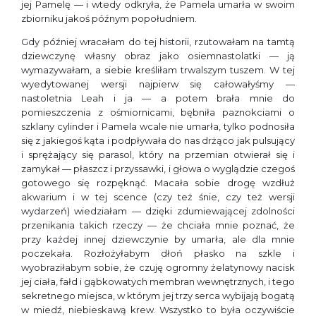
jej Pamelę — i wtedy odkryła, że Pamela umarła w swoim
zbiorniku jakoś późnym popołudniem.
Gdy później wracałam do tej historii, rzutowałam na tamtą
dziewczynę własny obraz jako osiemnastolatki — ją
wymazywałam, a siebie kreśliłam trwalszym tuszem. W tej
wyedytowanej wersji najpierw się całowałyśmy —
nastoletnia Leah i ja — a potem brała mnie do
pomieszczenia z ośmiornicami, bębniła paznokciami o
szklany cylinder i Pamela wcale nie umarła, tylko podnosiła
się z jakiegoś kąta i podpływała do nas drżąco jak pulsujący
i sprężający się parasol, który na przemian otwierał się i
zamykał — płaszcz i przyssawki, i głowa o wyglądzie czegoś
gotowego się rozpęknąć. Macała sobie drogę wzdłuż
akwarium i w tej scence (czy też śnie, czy też wersji
wydarzeń) wiedziałam — dzięki zdumiewającej zdolności
przenikania takich rzeczy — że chciała mnie poznać, że
przy każdej innej dziewczynie by umarła, ale dla mnie
poczekała. Rozłożyłabym dłoń płasko na szkle i
wyobraziłabym sobie, że czuję ogromny żelatynowy nacisk
jej ciała, fałd i gąbkowatych membran wewnętrznych, i tego
sekretnego miejsca, w którym jej trzy serca wybijają bogatą
w miedź, niebieskawą krew. Wszystko to była oczywiście