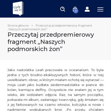
0
Strona główna
Przeczytaj przedpremierowy fragment
„Naszych podmorskich żon”
Przeczytaj przedpremierowy
fragment „Naszych
podmorskich żon”
Jako nastolatka Leah pracowała w oceanarium. To była
jedna z tych brudno-ekskluzywnych historii, które w niej
uwielbiałam; obraz, w którym miałam ochotę się wytarzać —
moja Leah jako kudłata siedemnastolatka w piance do
kolan, karmiąca delfiny. Oczywiście nie znałam jej w tym
wieku, ale widziałam zdjęcia. Raz, na samym początku,
pokazała mi album, zasłaniając twarz ręką, gdy śmiałam się
z jej farbowanych na czarno włosów, kolczyka w nosie i
nadmiernie wyskubanych brwi. „Po prostu chciałam