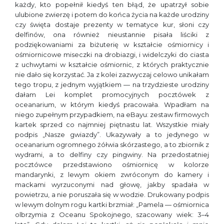
każdy, kto popełnił kiedyś ten błąd, że upatrzył sobie
ulubione zwierzę i potem do końca życia na każde urodziny
czy święta dostaje prezenty w tematyce kur, słoni czy
delfinów, ona również nieustannie pisała liściki z
podziękowaniami za biżuterię w kształcie ośmiornicy i
ośmiornicowe miseczki na drobiazgi, i widelczyki do ciasta
z uchwytami w kształcie ośmiornic, z których praktycznie
nie dało się korzystać. Ja z kolei zazwyczaj celowo unikałam
tego tropu, z jednym wyjątkiem — na trzydzieste urodziny
dałam Lei komplet promocyjnych pocztówek z
oceanarium, w którym kiedyś pracowała. Wpadłam na
niego zupełnym przypadkiem, na eBayu: zestaw firmowych
kartek sprzed co najmniej piętnastu lat. Wszystkie miały
podpis „Nasze gwiazdy”. Ukazywały a to jedynego w
oceanarium ogromnego żółwia skórzastego, a to zbiornik z
wydrami, a to delfiny czy pingwiny. Na przedostatniej
pocztówce przedstawiono ośmiornicę w kolorze
mandarynki, z lewym okiem zwróconym do kamery i
mackami wyrzuconymi nad głowę, jakby spadała w
powietrzu, a nie poruszała się w wodzie. Drukowany podpis
w lewym dolnym rogu kartki brzmiał: „Pamela — ośmiornica
olbrzymia z Oceanu Spokojnego, szacowany wiek: 3–4