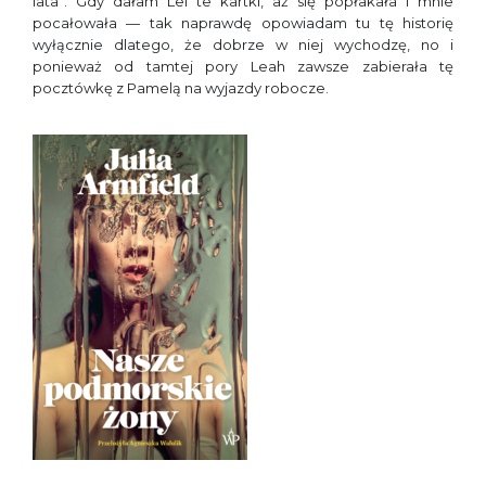
lata”. Gdy dałam Lei te kartki, aż się popłakała i mnie
pocałowała — tak naprawdę opowiadam tu tę historię
wyłącznie dlatego, że dobrze w niej wychodzę, no i
ponieważ od tamtej pory Leah zawsze zabierała tę
pocztówkę z Pamelą na wyjazdy robocze.