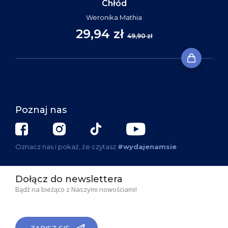
Chłód
Weronika Mathia
29,94 zł
49,90 zł
Poznaj nas
Oznacz nas i pokaż, że czytasz
#wydajenamsie
Dołącz do newslettera
Bądź na bieżąco z Naszymi nowościami!