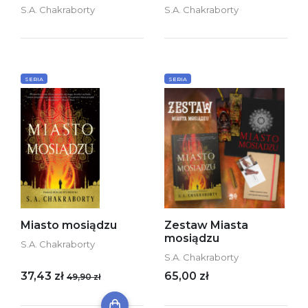
S.A. Chakraborty
S.A. Chakraborty
SERIA
SERIA
Miasto mosiądzu
Zestaw Miasta
mosiądzu
S.A. Chakraborty
S.A. Chakraborty
37,43 zł
65,00 zł
49,90 zł