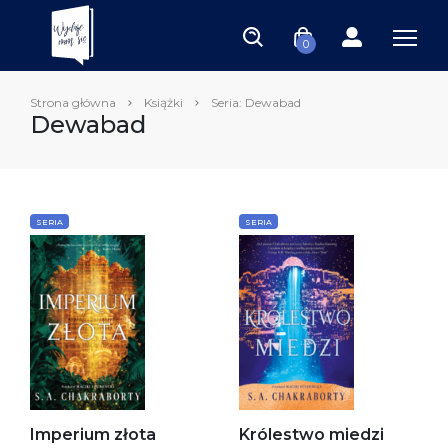
0
Strona główna
Książki
Seria: Dewabad
Dewabad
SERIA
SERIA
Imperium złota
Królestwo miedzi