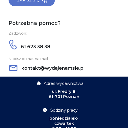
ZAPISZ SIĘ
Potrzebna pomoc?
Zadzwoń:
61 623 38 38
Napisz do nas na mail:
kontakt@wydajenamsie.pl
Adres wydawnictwa:
ul. Fredry 8,
61-701 Poznań
Godziny pracy:
poniedziałek-
czwartek