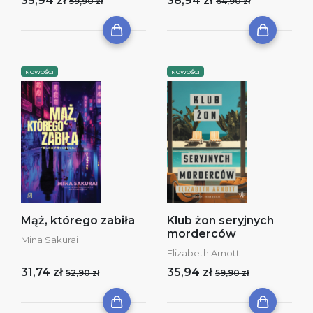
35,94 zł
38,94 zł
59,90 zł
64,90 zł
NOWOŚCI
NOWOŚCI
Mąż, którego zabiła
Klub żon seryjnych
morderców
Mina Sakurai
Elizabeth Arnott
31,74 zł
35,94 zł
52,90 zł
59,90 zł