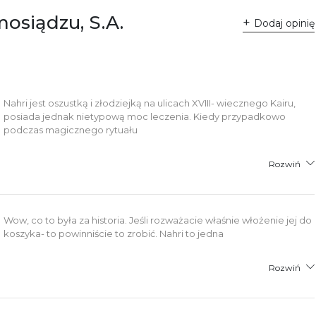
8 61 623 38 38
mosiądzu, S.A.
Dodaj opinię
łącznik PDF
Nahri jest oszustką i złodziejką na ulicach XVIII- wiecznego Kairu,
posiada jednak nietypową moc leczenia. Kiedy przypadkowo
podczas magicznego rytuału
Rozwiń
Wow, co to była za historia. Jeśli rozważacie właśnie włożenie jej do
koszyka- to powinniście to zrobić. Nahri to jedna
Rozwiń