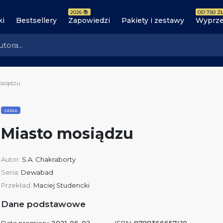
2026 📚
OD 7.50 ZŁ
ki
Bestsellery
Zapowiedzi
Pakiety i zestawy
Wyprze
osiądzu
SERIA
Miasto mosiądzu
Autor:
S.A. Chakraborty
Seria:
Dewabad
Przekład:
Maciej Studencki
Dane podstawowe