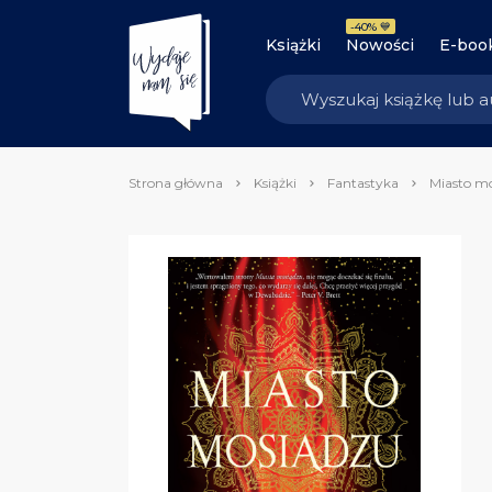
-40% 💙
Książki
Nowości
E-boo
Strona główna
Książki
Fantastyka
Miasto m