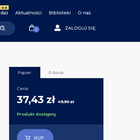
 🔥🔥
daż
Aktualności
Biblioteki
O nas
ZALOGUJ SIĘ
0
Papier
E-book
Cena:
37,43 zł
49,90 zł
Produkt dostępny
KUP