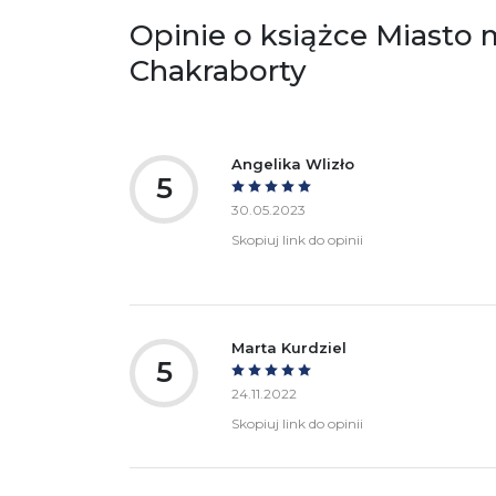
+4
Opinie o książce Miasto 
Ostrzeżenia oraz informacje dotyczące
Za
Chakraborty
bezpieczeństwa:
Angelika Wlizło
5
30.05.2023
Skopiuj link do opinii
Marta Kurdziel
5
24.11.2022
Skopiuj link do opinii