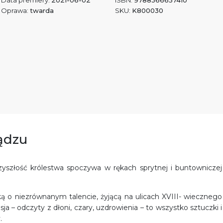
Data premiery:
2021-06-02
ISBN:
9788366657410
Oprawa:
twarda
SKU:
K800030
ądzu
szłość królestwa spoczywa w rękach sprytnej i buntowniczej
ką o niezrównanym talencie, żyjącą na ulicach XVIII- wiecznego
fesja – odczyty z dłoni, czary, uzdrowienia – to wszystko sztuczki i
.