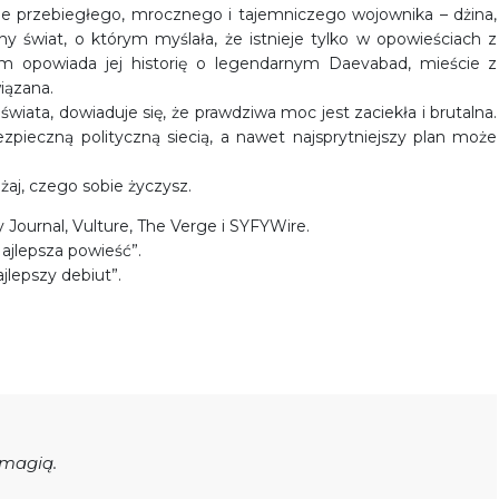
ie przebiegłego, mrocznego i tajemniczego wojownika – dżina,
 świat, o którym myślała, że istnieje tylko w opowieściach z
em opowiada jej historię o legendarnym Daevabad, mieście z
iązana.
iata, dowiaduje się, że prawdziwa moc jest zaciekła i brutalna.
pieczną polityczną siecią, a nawet najsprytniejszy plan może
aj, czego sobie życzysz.
 Journal, Vulture, The Verge i SYFYWire.
Najlepsza powieść”.
lepszy debiut”.
 magią.