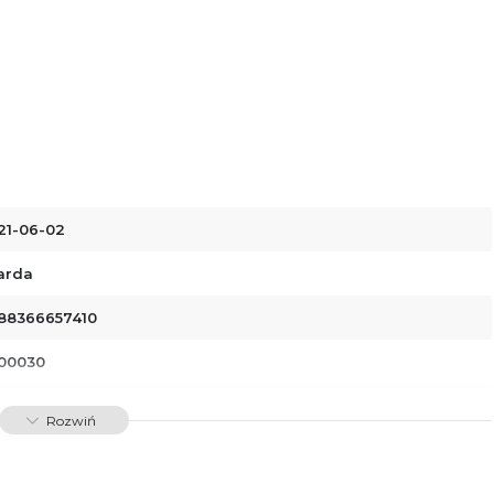
21-06-02
arda
88366657410
00030
dawnictwo Poznańskie Sp. z o.o.
Rozwiń
 Fredry 8
-701 Poznań
lska
ntakt@wydajenamsie.pl