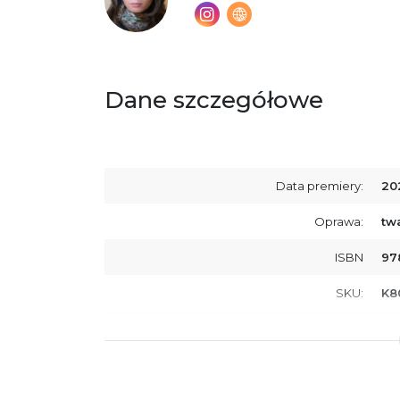
Dane szczegółowe
Data premiery:
20
Oprawa:
tw
ISBN
97
SKU:
K8
Producent / Osoby odpowiedzialne za
Wy
zgodność produktu z przepisami:
ul.
61
Po
ko