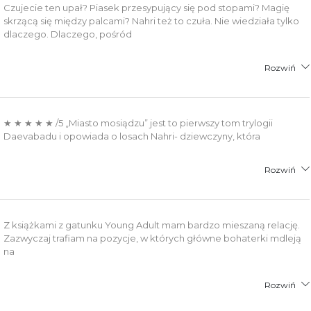
Czujecie ten upał? Piasek przesypujący się pod stopami? Magię
skrzącą się między palcami? Nahri też to czuła. Nie wiedziała tylko
dlaczego. Dlaczego, pośród
Rozwiń
★ ★ ★ ★ ★ /5 „Miasto mosiądzu” jest to pierwszy tom trylogii
Daevabadu i opowiada o losach Nahri- dziewczyny, która
Rozwiń
Z książkami z gatunku Young Adult mam bardzo mieszaną relację.
Zazwyczaj trafiam na pozycje, w których główne bohaterki mdleją
na
Rozwiń