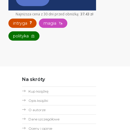
Najniższa cena z 30 dni przed obniżką:
37.43 zł
❓
intryga
magia
🦄
polityka
⚖
Na skróty
Kup książkę
Opis książki
O autorze
Dane szczegółowe
Oceny i opinie