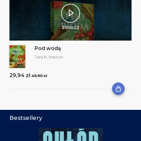
ZOBACZ
Pod wodą
Tara K. Menon
29,94 zł
49,90 zł
Bestsellery