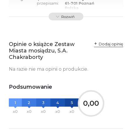
przepisami:
61-701 Poznań
Polska
kontakt@wydajenamsie.pl
Rozwiń
+48 61 623 38 38
Ostrzeżenia oraz
Załącznik PDF
informacje dotyczące
bezpieczeństwa:
Opinie o książce Zestaw
Dodaj opinię
Miasta mosiądzu, S.A.
Chakraborty
Na razie nie ma opinii o produkcie.
Podsumowanie
0,00
1
2
3
4
5
x0
x0
x0
x0
x0