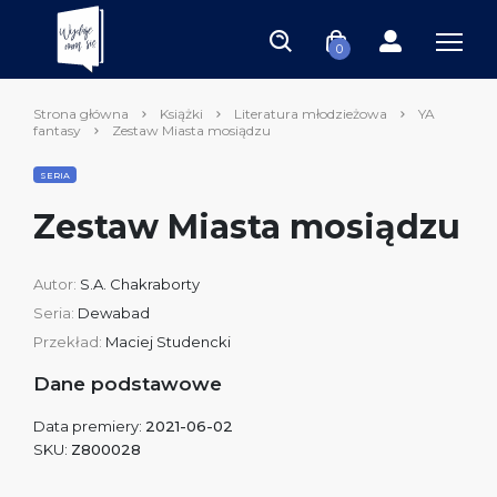
0
Strona główna
Książki
Literatura młodzieżowa
YA
fantasy
Zestaw Miasta mosiądzu
SERIA
Zestaw Miasta mosiądzu
Autor:
S.A. Chakraborty
Seria:
Dewabad
Przekład:
Maciej Studencki
Dane podstawowe
Data premiery:
2021-06-02
SKU:
Z800028