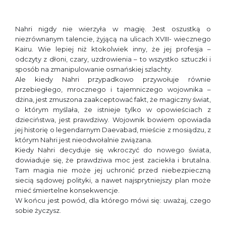
Nahri nigdy nie wierzyła w magię. Jest oszustką o
niezrównanym talencie, żyjącą na ulicach XVIII- wiecznego
Kairu. Wie lepiej niż ktokolwiek inny, że jej profesja –
odczyty z dłoni, czary, uzdrowienia – to wszystko sztuczki i
sposób na zmanipulowanie osmańskiej szlachty.
Ale kiedy Nahri przypadkowo przywołuje równie
przebiegłego, mrocznego i tajemniczego wojownika –
dżina, jest zmuszona zaakceptować fakt, że magiczny świat,
o którym myślała, że istnieje tylko w opowieściach z
dzieciństwa, jest prawdziwy. Wojownik bowiem opowiada
jej historię o legendarnym Daevabad, mieście z mosiądzu, z
którym Nahri jest nieodwołalnie związana.
Kiedy Nahri decyduje się wkroczyć do nowego świata,
dowiaduje się, że prawdziwa moc jest zaciekła i brutalna.
Tam magia nie może jej uchronić przed niebezpieczną
siecią sądowej polityki, a nawet najsprytniejszy plan może
mieć śmiertelne konsekwencje.
W końcu jest powód, dla którego mówi się: uważaj, czego
sobie życzysz.