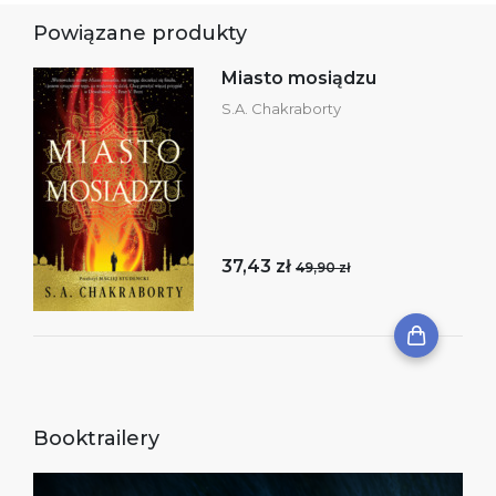
Powiązane produkty
Miasto mosiądzu
S.A. Chakraborty
37,43 zł
49,90 zł
Booktrailery