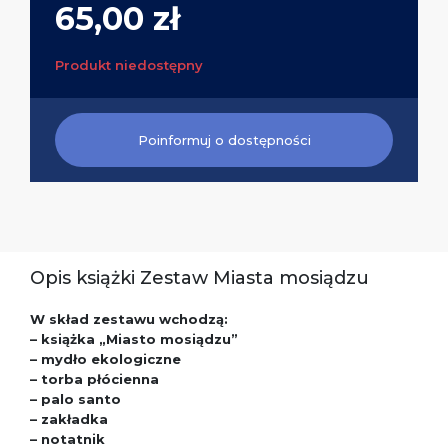
65,00 zł
Produkt niedostępny
Poinformuj o dostępności
Opis książki Zestaw Miasta mosiądzu
W skład zestawu wchodzą:
– książka „Miasto mosiądzu”
– mydło ekologiczne
– torba płócienna
– palo santo
– zakładka
– notatnik