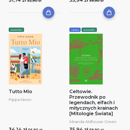
31,74 zł
35,94 zł
52,90 zł
59,90 zł
NOWOŚCI
SERIA
NOWOŚCI
Tutto Mio
Celtowie.
Przewodnik po
Pippa Nixon
legendach, elfach i
mitycznych krainach
[Mitologie Świata]
Miranda Aldhouse-Green
34,14 zł
35,94 zł
56,90 zł
59,90 zł