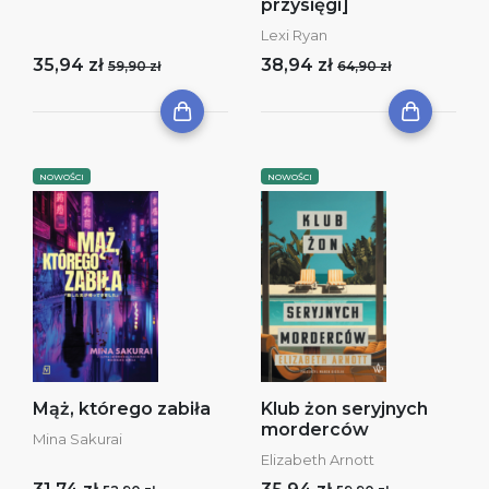
przysięgi]
Lexi Ryan
35,94 zł
38,94 zł
59,90 zł
64,90 zł
NOWOŚCI
NOWOŚCI
Mąż, którego zabiła
Klub żon seryjnych
morderców
Mina Sakurai
Elizabeth Arnott