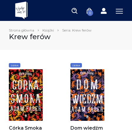
0
Strona główna
Książki
Seria: Krew ferów
Krew ferów
SERIA
SERIA
Córka Smoka
Dom wiedźm