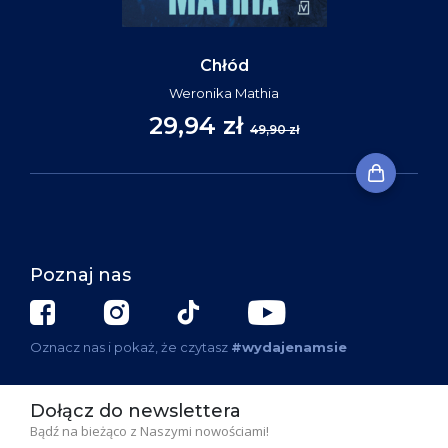
Chłód
Weronika Mathia
29,94 zł
49,90 zł
Poznaj nas
Oznacz nas i pokaż, że czytasz
#wydajenamsie
Dołącz do newslettera
Bądź na bieżąco z Naszymi nowościami!