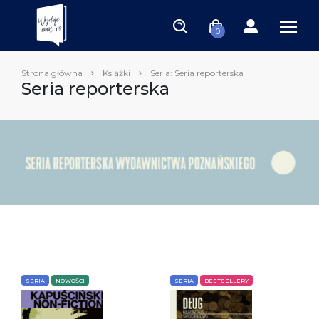
0
Strona główna
Książki
Seria: Seria reporterska
Seria reporterska
SERIA
NOWOŚCI
SERIA
BESTSELLERY