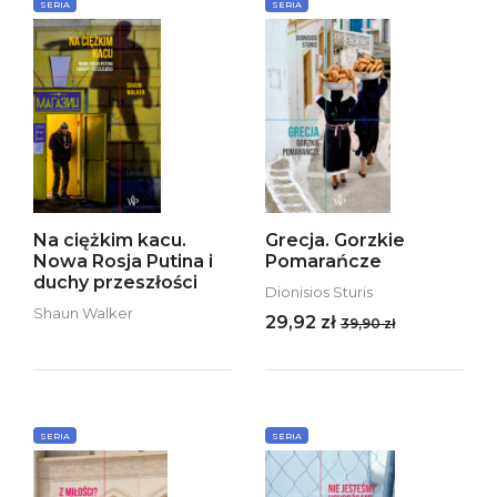
SERIA
SERIA
Na ciężkim kacu.
Grecja. Gorzkie
Nowa Rosja Putina i
Pomarańcze
duchy przeszłości
Dionisios Sturis
Shaun Walker
29,92 zł
39,90 zł
SERIA
SERIA