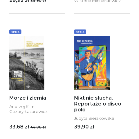
29,92 zł
39,90 zł
Wiktoria Michałkiewicz
SERIA
SERIA
Morze i ziemia
Nikt nie słucha.
Reportaże o disco
Andrzej Klim
polo
Cezary Łazarewicz
Judyta Sierakowska
33,68 zł
39,90 zł
44,90 zł