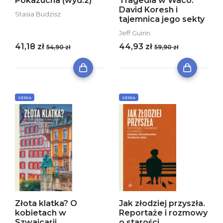
Pokazucha (wyd.2)
Tragedia w Waco.
David Koresh i
Stasia Budzisz
tajemnica jego sekty
Jeff Guinn
41,18 zł
44,93 zł
54,90 zł
59,90 zł
SERIA
SERIA
Złota klatka? O
Jak złodziej przyszła.
kobietach w
Reportaże i rozmowy
Szwajcarii
o starości