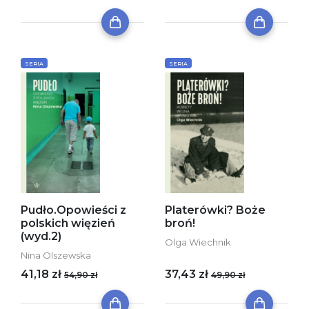
SERIA
SERIA
Pudło.Opowieści z
Platerówki? Boże
polskich więzień
broń!
(wyd.2)
Olga Wiechnik
Nina Olszewska
41,18 zł
37,43 zł
54,90 zł
49,90 zł