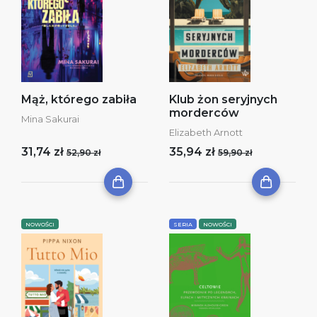
Mąż, którego zabiła
Klub żon seryjnych
morderców
Mina Sakurai
Elizabeth Arnott
31,74 zł
35,94 zł
52,90 zł
59,90 zł
NOWOŚCI
SERIA
NOWOŚCI