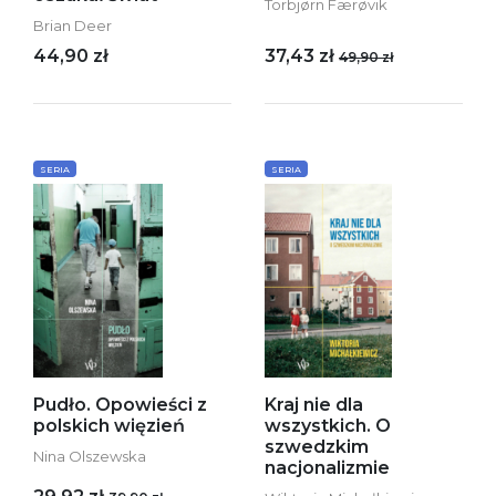
Torbjørn Færøvik
Brian Deer
44,90 zł
37,43 zł
49,90 zł
SERIA
SERIA
Pudło. Opowieści z
Kraj nie dla
polskich więzień
wszystkich. O
szwedzkim
Nina Olszewska
nacjonalizmie