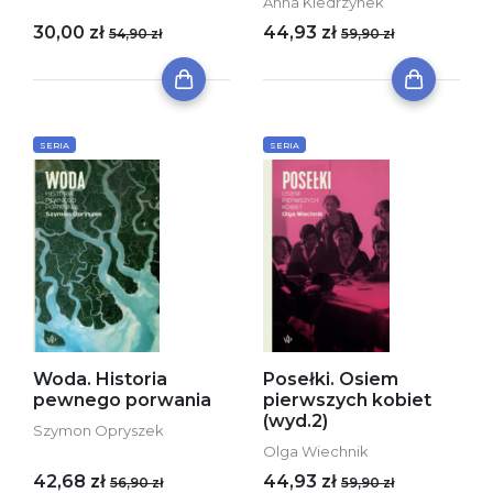
Anna Kiedrzynek
30,00 zł
44,93 zł
54,90 zł
59,90 zł
SERIA
SERIA
Woda. Historia
Posełki. Osiem
pewnego porwania
pierwszych kobiet
(wyd.2)
Szymon Opryszek
Olga Wiechnik
42,68 zł
44,93 zł
56,90 zł
59,90 zł