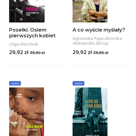
Posełki. Osiem
A co wyście myślały?
pierwszych kobiet
Agnieszka Pajączkowska
Aleksandra Zbroja
Olga Wiechnik
29,92 zł
29,92 zł
39,90 zł
39,90 zł
SERIA
SERIA