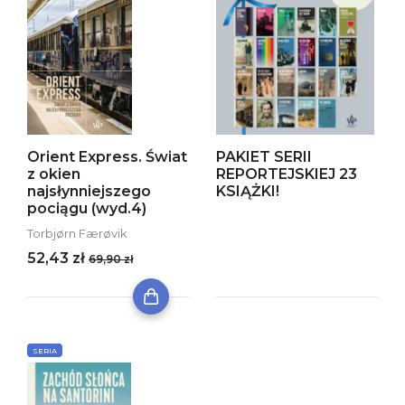
Orient Express. Świat
PAKIET SERII
z okien
REPORTEJSKIEJ 23
najsłynniejszego
KSIĄŻKI!
pociągu (wyd.4)
Torbjørn Færøvik
52,43 zł
69,90 zł
SERIA