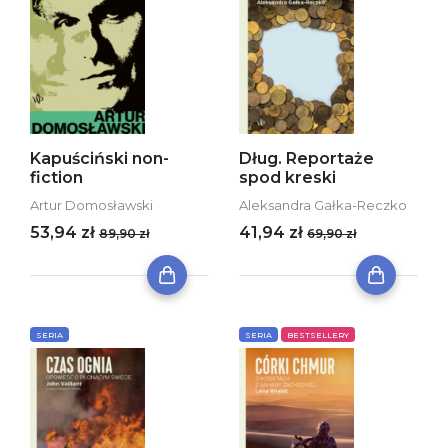
Kapuściński non-
Dług. Reportaże
fiction
spod kreski
Artur Domosławski
Aleksandra Gałka-Reczko
53,94 zł
41,94 zł
89,90 zł
69,90 zł
SERIA
SERIA
BESTSELLERY