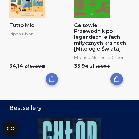
Tutto Mio
Celtowie.
Przewodnik po
Pippa Nixon
legendach, elfach i
mitycznych krainach
[Mitologie Świata]
Miranda Aldhouse-Green
34,14 zł
35,94 zł
56,90 zł
59,90 zł
Bestsellery