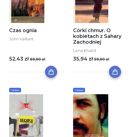
Czas ognia
Córki chmur. O
kobietach z Sahary
John Vaillant
Zachodniej
Lena Khalid
52,43 zł
35,94 zł
69,90 zł
59,90 zł
SERIA
SERIA