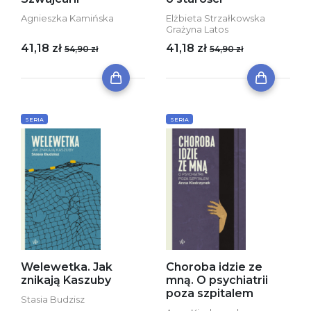
Agnieszka Kamińska
Elżbieta Strzałkowska
Grażyna Latos
41,18 zł
41,18 zł
54,90 zł
54,90 zł
SERIA
SERIA
Welewetka. Jak
Choroba idzie ze
znikają Kaszuby
mną. O psychiatrii
poza szpitalem
Stasia Budzisz