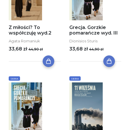
Z miłości? To
Grecja. Gorzkie
współczuję wyd.2
pomarańcze wyd. III
Agata Romaniuk
Dionisios Sturis
33,68 zł
33,68 zł
44,90 zł
44,90 zł
SERIA
SERIA