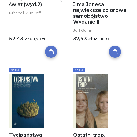
świat (wyd.2)
Jima Jonesa i
największe zbiorowe
Mitchell Zuckoff
samobójstwo
Wydanie II
Jeff Guinn
52,43 zł
37,43 zł
69,90 zł
49,90 zł
SERIA
SERIA
Tycipaństwa.
Ostatni trop.