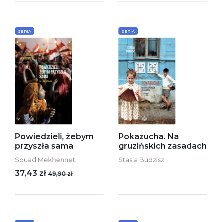
SERIA
SERIA
Powiedzieli, żebym
Pokazucha. Na
przyszła sama
gruzińskich zasadach
Souad Mekhennet
Stasia Budzisz
37,43 zł
49,90 zł