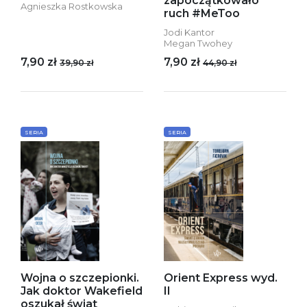
zapoczątkowało
Agnieszka Rostkowska
ruch #MeToo
Jodi Kantor
Megan Twohey
7,90 zł
7,90 zł
39,90 zł
44,90 zł
SERIA
SERIA
Wojna o szczepionki.
Orient Express wyd.
Jak doktor Wakefield
II
oszukał świat