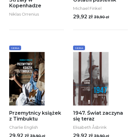
Kopenhadze
Michael Finkel
Niklas Orrenius
29,92 zł
39,90 zł
SERIA
SERIA
Przemytnicy książek
1947. Świat zaczyna
z Timbuktu
się teraz
Charlie English
Elisabeth Åsbrink
29,92 zł
29,92 zł
39,90 zł
39,90 zł