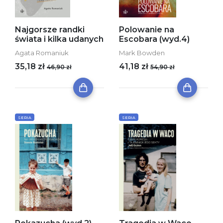
Najgorsze randki
Polowanie na
świata i kilka udanych
Escobara (wyd.4)
Agata Romaniuk
Mark Bowden
35,18 zł
41,18 zł
46,90 zł
54,90 zł
SERIA
SERIA