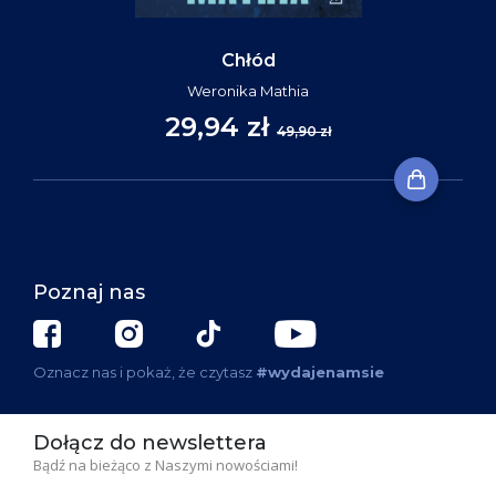
Chłód
Weronika Mathia
29,94 zł
49,90 zł
Poznaj nas
Oznacz nas i pokaż, że czytasz
#wydajenamsie
Dołącz do newslettera
Bądź na bieżąco z Naszymi nowościami!