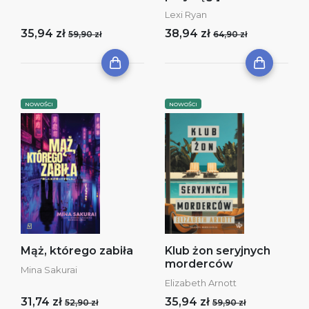
Lexi Ryan
35,94 zł
38,94 zł
59,90 zł
64,90 zł
NOWOŚCI
NOWOŚCI
Mąż, którego zabiła
Klub żon seryjnych
morderców
Mina Sakurai
Elizabeth Arnott
31,74 zł
35,94 zł
52,90 zł
59,90 zł