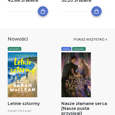
42,68 zł
30,20 zł
56,90 zł
54,90 zł
Nowości
POKAŻ WSZYSTKO
NOWOŚCI
SERIA
NOWOŚCI
Letnie sztormy
Nasze złamane serca
[Nasze puste
Sarah McLean
przysięgi]