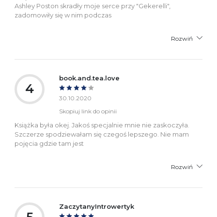
Ashley Poston skradły moje serce przy "Gekerelli",
zadomowiły się w nim podczas
Rozwiń
book.and.tea.love
4
30.10.2020
Skopiuj link do opinii
Książka była okej. Jakoś specjalnie mnie nie zaskoczyła.
Szczerze spodziewałam się czegoś lepszego. Nie mam
pojęcia gdzie tam jest
Rozwiń
ZaczytanyIntrowertyk
5