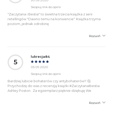
30.09.2020
Skopiuj link do opinii
"Zaczytana i Bestia" to świetna trzecia książka z serii
retellingów "Dawno temu na konwencie". Książka trzyma
poziom, jednak odrobinę
Rozwiń
lukrecja84
5
05.09.2020
Skopiuj link do opinii
Bardziej lubicie bohaterów czy antybohaterów? 🤔
Przychodzę do was z recenzją książki #ZaczytanaIbestia
Ashley Poston . Za egzemplarz pięknie dziękuję We
Rozwiń