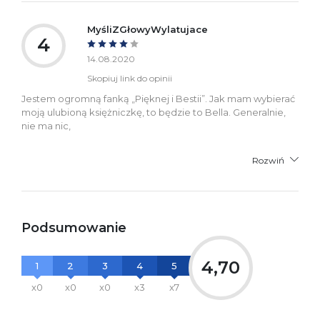
MyśliZGłowyWylatujace
4
14.08.2020
Skopiuj link do opinii
Jestem ogromną fanką „Pięknej i Bestii”. Jak mam wybierać
moją ulubioną księżniczkę, to będzie to Bella. Generalnie,
nie ma nic,
Rozwiń
Podsumowanie
4,70
1
2
3
4
5
x0
x0
x0
x3
x7