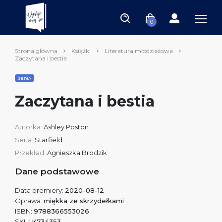
0
Strona główna
Książki
Literatura młodzieżowa
Zaczytana i bestia
SERIA
Zaczytana i bestia
Autorka:
Ashley Poston
Seria:
Starfield
Przekład:
Agnieszka Brodzik
Dane podstawowe
Data premiery:
2020-08-12
Oprawa:
miękka ze skrzydełkami
ISBN:
9788366553026
SKU:
K734353