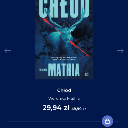
Chłód
Weronika Mathia
29,94 zł
49,90 zł