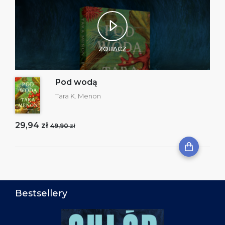
ZOBACZ
Pod wodą
Tara K. Menon
29,94 zł
49,90 zł
Bestsellery