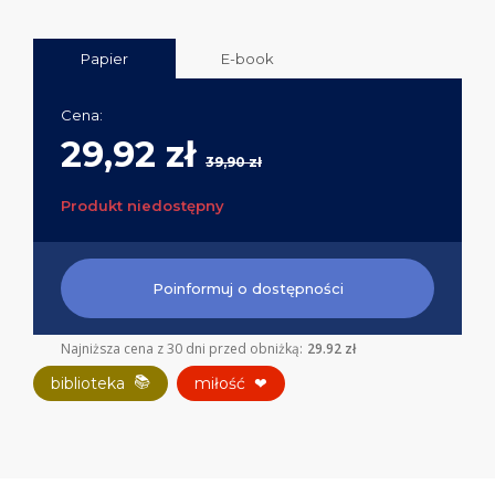
Papier
E-book
Cena:
29,92 zł
39,90 zł
Produkt niedostępny
Poinformuj o dostępności
Najniższa cena z 30 dni przed obniżką:
29.92 zł
📚
biblioteka
miłość
❤