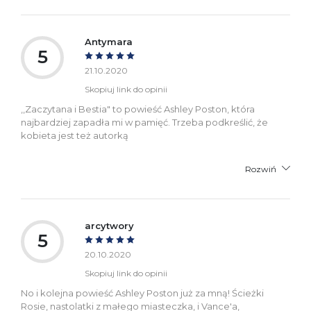
Antymara
5
21.10.2020
Skopiuj link do opinii
,,Zaczytana i Bestia" to powieść Ashley Poston, która
najbardziej zapadła mi w pamięć. Trzeba podkreślić, że
kobieta jest też autorką
Rozwiń
arcytwory
5
20.10.2020
Skopiuj link do opinii
No i kolejna powieść Ashley Poston już za mną! Ścieżki
Rosie, nastolatki z małego miasteczka, i Vance'a,