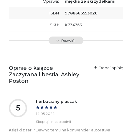
Oprawa:
miękka ze skrzydełkami
ISBN
9788366553026
SKU:
K734353
Producent / Osoby
Wydawnictwo Poznańskie
Rozwiń
odpowiedzialne za
Sp. z o.o.
zgodność produktu z
ul. Fredry 8
przepisami:
61-701 Poznań
Polska
kontakt@wydajenamsie.pl
+48 61 623 38 38
Opinie o książce
Dodaj opinię
Zaczytana i bestia, Ashley
Ostrzeżenia oraz
Załącznik PDF
Poston
informacje dotyczące
bezpieczeństwa:
herbaciany pluszak
5
14.05.2022
Skopiuj link do opinii
Książki z serii "Dawno temu na konwencie" autorstwa