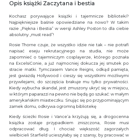
Opis książki Zaczytana i bestia
Kochasz porywające książki i tajemnicze biblioteki?
Najpiękniejsze baśnie opowiedziane na nowo? W takim
razie „Piękna i Bestia” w wersji Ashley Poston to dla ciebie
absolutny „must read”!
Rosie Thorne czuje, że wszystko idzie nie tak – nie potrafi
napisać eseju rekrutacyjnego na studia, nie może
zapomnieć o tajemniczym cosplayerze, którego poznała
na ExcelsiConie, a już najmocniej dokucza jej smutek po
stracie matki. Tymczasem Vance Reigns, odkąd pamięta,
jest gwiazdą Hollywood i cieszy się wszystkimi możliwymi
przywilejami, do szczęścia brakuje mu tylko prywatności.
Kiedy wybucha skandal, jest zmuszony ukryć się w miejscu,
w którym paparazzi na pewno nie będą go szukać: w małym
amerykańskim miasteczku. Snując się po przypominającym
zamek domu, odkrywa ogromną bibliotekę
Kiedy ścieżki Rosie i Vance’a krzyżują się, a drogocenna
książka zostaje przypadkiem zniszczona, Rosie musi
odpracować dług. I chociaż większość zagorzałych
wielbicieli Starfield ucieszyłaby się z szansy, by pracować w