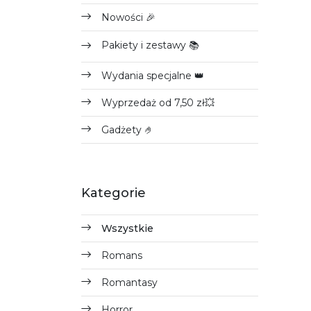
Nowości 🎉
Pakiety i zestawy 📚
Wydania specjalne 👑
Wyprzedaż od 7,50 zł💥
Gadżety 🤌
Kategorie
Wszystkie
Romans
Romantasy
Horror