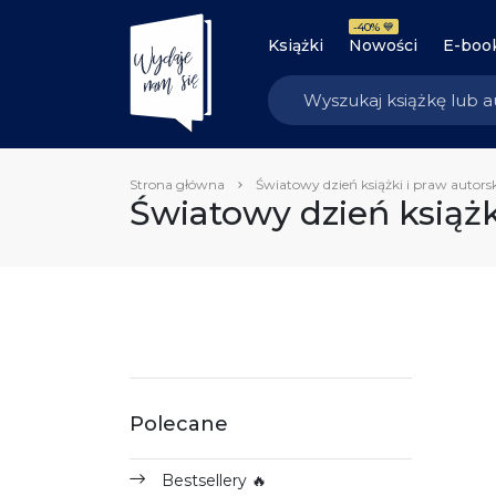
-40% 💙
Książki
Nowości
E-boo
Strona główna
Światowy dzień książki i praw autors
Światowy dzień książk
Polecane
Bestsellery 🔥