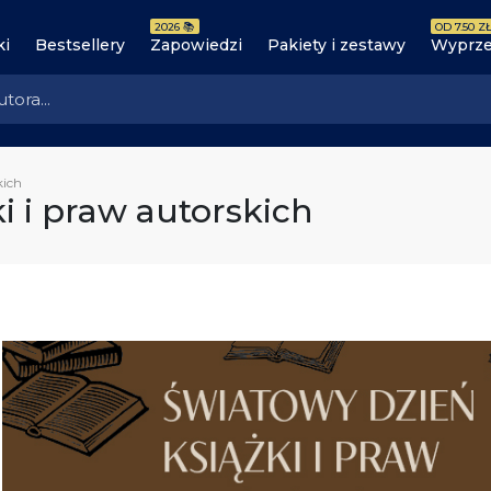
2026 📚
OD 7.50 ZŁ
ki
Bestsellery
Zapowiedzi
Pakiety i zestawy
Wyprze
kich
i i praw autorskich