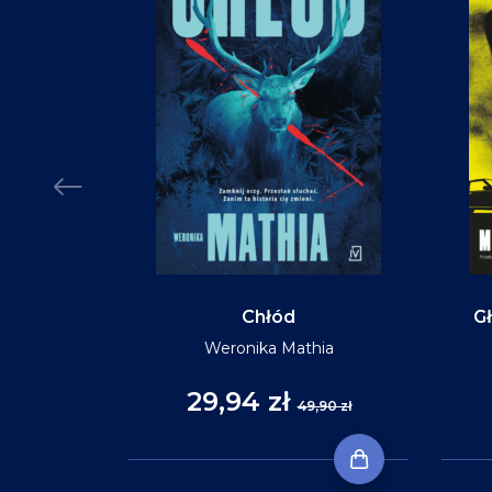
Chłód
Gł
Weronika Mathia
29,94 zł
,90 zł
49,90 zł