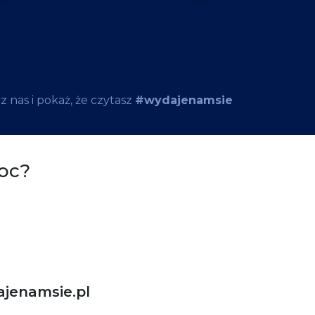
 nas i pokaż, że czytasz
#wydajenamsie
oc?
jenamsie.pl