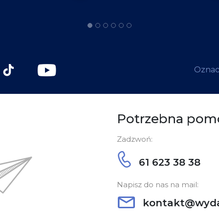
Oznacz
Potrzebna pom
Zadzwoń:
61 623 38 38
Napisz do nas na mail:
kontakt@wyda