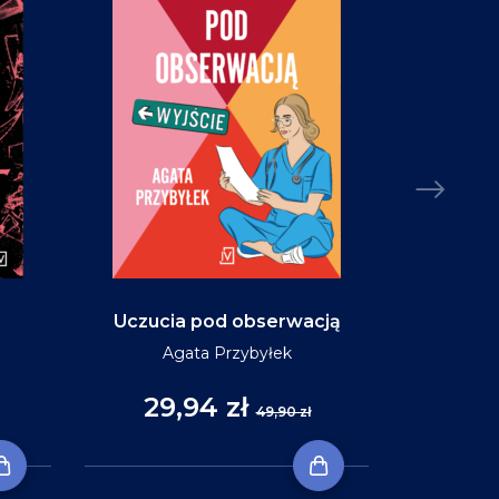
Uczucia pod obserwacją
Niebo w ko
Agata Przybyłek
29,94 zł
35
49,90 zł