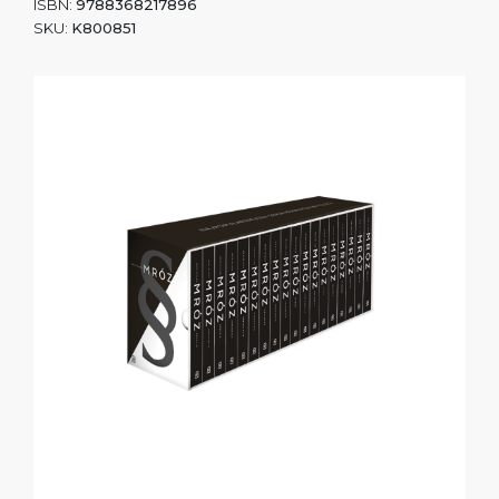
ISBN:
9788368217896
SKU:
K800851