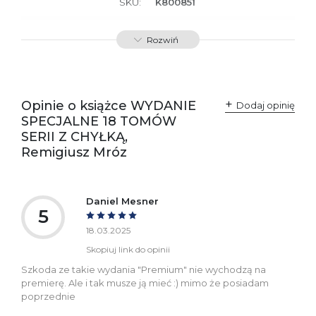
SKU:
K800851
Producent / Osoby
Wydawnictwo Poznańskie
Rozwiń
odpowiedzialne za
Sp. z o.o.
zgodność produktu z
ul. Fredry 8
przepisami:
61-701 Poznań
Polska
kontakt@wydajenamsie.pl
+48 61 623 38 38
Opinie o książce WYDANIE
Dodaj opinię
SPECJALNE 18 TOMÓW
Ostrzeżenia oraz
Załącznik PDF
SERII Z CHYŁKĄ,
informacje dotyczące
bezpieczeństwa:
Remigiusz Mróz
Daniel Mesner
5
18.03.2025
Skopiuj link do opinii
Szkoda ze takie wydania "Premium" nie wychodzą na
premierę. Ale i tak musze ją mieć :) mimo że posiadam
poprzednie