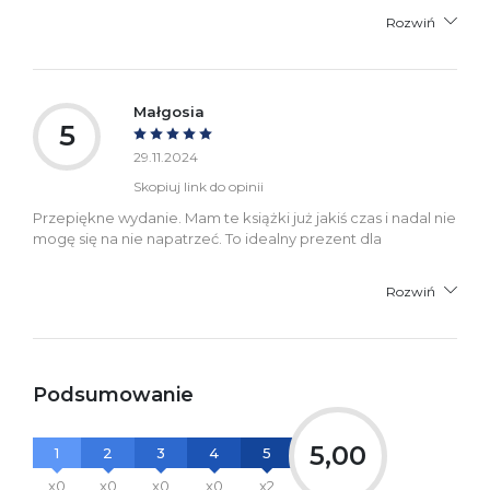
Rozwiń
Małgosia
5
29.11.2024
Skopiuj link do opinii
Przepiękne wydanie. Mam te książki już jakiś czas i nadal nie
mogę się na nie napatrzeć. To idealny prezent dla
Rozwiń
Podsumowanie
5,00
1
2
3
4
5
x0
x0
x0
x0
x2