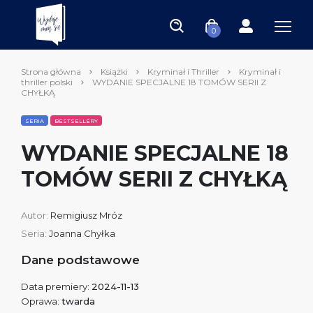
0
Strona główna
Książki
Kryminał i Thriller
Kryminał i
thriller polski
WYDANIE SPECJALNE 18 TOMÓW SERII Z
CHYŁKĄ
SERIA
BESTSELLERY
WYDANIE SPECJALNE 18
TOMÓW SERII Z CHYŁKĄ
Autor:
Remigiusz Mróz
Seria:
Joanna Chyłka
Dane podstawowe
Data premiery:
2024-11-13
Oprawa:
twarda