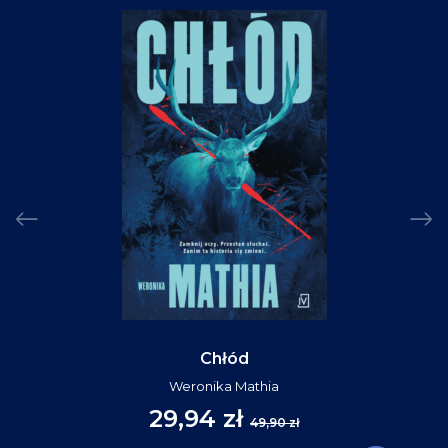
Chłód
Weronika Mathia
29,94 zł
49,90 zł