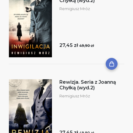
Chyłką (wyd.2)
Remigiusz Mróz
27,45 zł
49,90 zł
Rewizja. Seria z Joanną
Chyłką (wyd.2)
Remigiusz Mróz
27,45 zł
49,90 zł