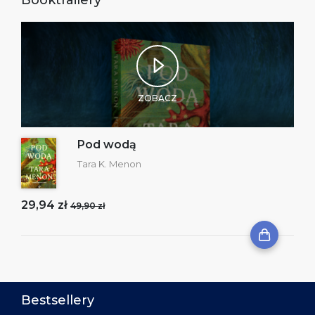
ZOBACZ
Pod wodą
Tara K. Menon
29,94 zł
49,90 zł
Bestsellery