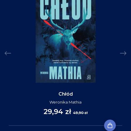
Chłód
Weronika Mathia
29,94 zł
49,90 zł