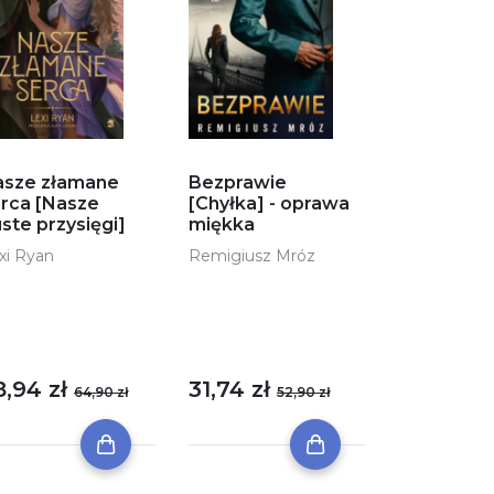
asze złamane
Bezprawie
rca [Nasze
[Chyłka] - oprawa
ste przysięgi]
miękka
xi Ryan
Remigiusz Mróz
8,94 zł
31,74 zł
64,90 zł
52,90 zł