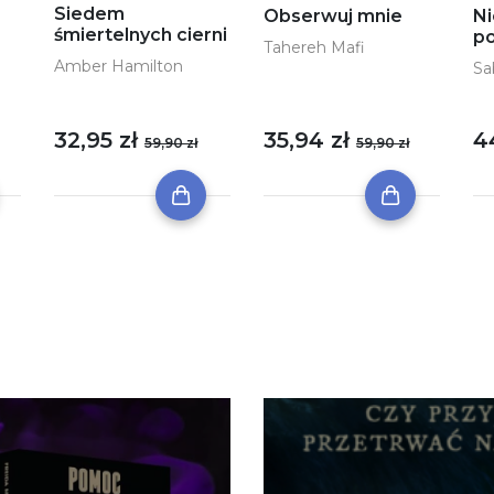
Siedem
Obserwuj mnie
Ni
śmiertelnych cierni
po
Tahereh Mafi
Amber Hamilton
Sa
32,95 zł
35,94 zł
4
59,90 zł
59,90 zł