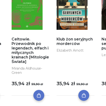
Celtowie.
Klub żon seryjnych
N
a
Przewodnik po
morderców
se
legendach, elfach i
pu
Elizabeth Arnott
mitycznych
Le
krainach [Mitologie
Świata]
Miranda Aldhouse-
Green
35,94 zł
35,94 zł
3
59,90 zł
59,90 zł