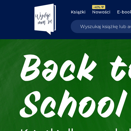
-40% 💙
Książki
Nowości
E-boo
Księgarnia Wydaje nam się | 