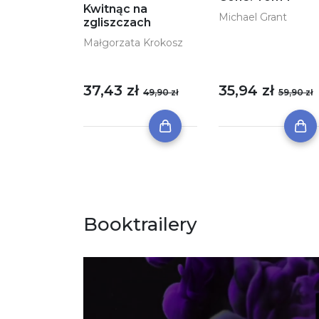
Kwitnąc na
Michael Grant
zgliszczach
Małgorzata Krokosz
37,43 zł
35,94 zł
49,90 zł
59,90 zł
Booktrailery