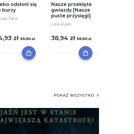
ebo odsłoni się
Nasze przeklęte
 burzy
gwiazdy [Nasze
puste przysięgi]
baa Tahir
Lexi Ryan
4,93 zł
38,94 zł
59,90 zł
59,90 zł
POKAŻ WSZYSTKO