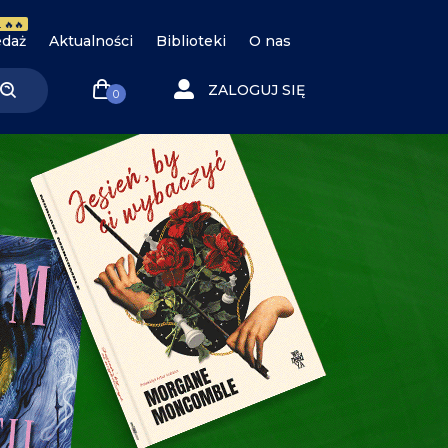
 🔥🔥
daż
Aktualności
Biblioteki
O nas
ZALOGUJ SIĘ
0
tać