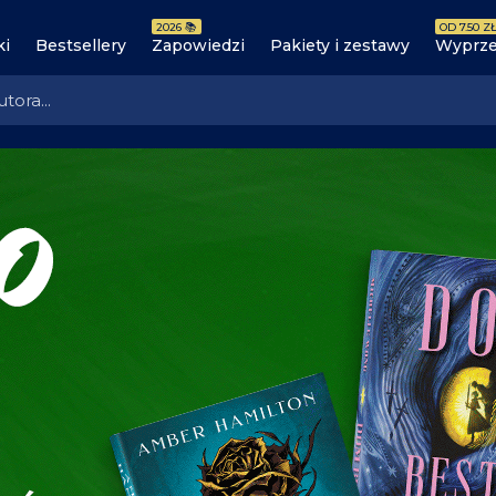
2026 📚
OD 7.50 ZŁ
ki
Bestsellery
Zapowiedzi
Pakiety i zestawy
Wyprze
książki, które musisz przeczy