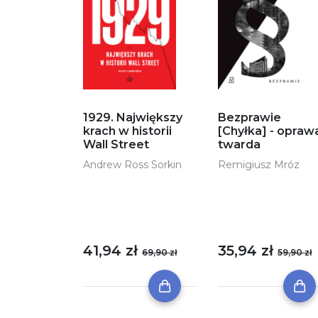
1929. Największy
Bezprawie
krach w historii
[Chyłka] - opraw
Wall Street
twarda
Andrew Ross Sorkin
Remigiusz Mróz
41,94 zł
35,94 zł
69,90 zł
59,90 zł