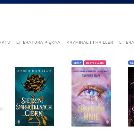
AKTU
LITERATURA PIĘKNA
KRYMINAŁ I THRILLER
LITER
SERIA
BESTSELLERY
SE